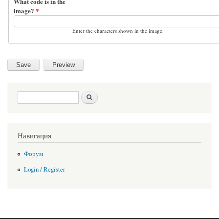
What code is in the
image?
*
Enter the characters shown in the image.
Search form
Search
Навигация
Форум
Login / Register