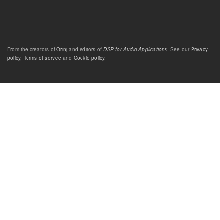
From the creators of
Orinj
and editors of
DSP for Audio Applications
. See our
Privacy
policy
,
Terms of service
and
Cookie policy
.