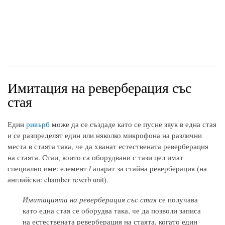
Имитация на реверберация със
стая
Един
ривърб
може да се създаде като се пусне звук в една стая
и се разпределят един или няколко микрофона на различни
места в стаята така, че да хванат естествената реверберация
на стаята. Стаи, които са оборудвани с тази цел имат
специално име: елемент / апарат за стайна реверберация (на
английски: chamber reverb unit).
Имитацията на реверберация със стая
се получава
като една стая се оборудва така, че да позволи записа
на естествената реверберация на стаята, когато един