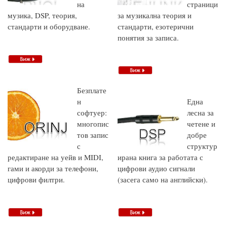
на
страници
музика, DSP, теория,
за музикална теория и
стандарти и оборудване.
стандарти, езотерични
понятия за записа.
Безплате
н
Една
софтуер:
лесна за
многопис
четене и
тов запис
добре
с
структур
редактиране на уейв и MIDI,
ирана книга за работата с
гами и акорди за телефони,
цифрови аудио сигнали
цифрови филтри.
(засега само на английски).