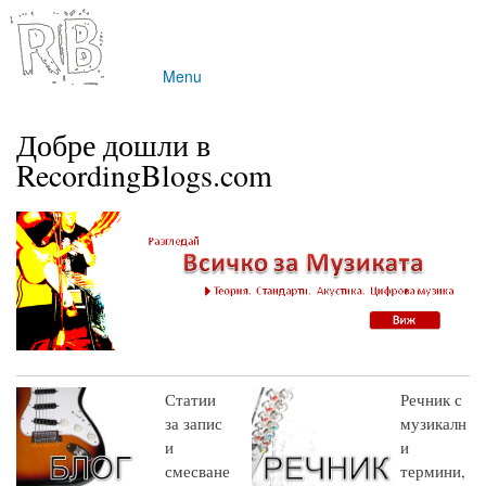
Skip to
main
content
Menu
Main menu
Добре дошли в
RecordingBlogs.com
Статии
Речник с
за запис
музикалн
и
и
смесване
термини,