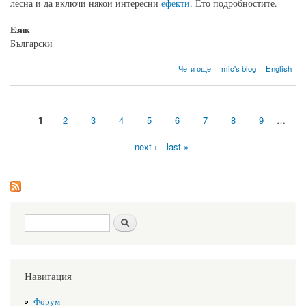
лесна и да включи някои интересни
ефекти
. Ето подробностите.
Език
Български
about Планове за версия 8 на Orinj
Чети още
mic's blog
English
1
2
3
4
5
6
7
8
9
…
Pages
next ›
last »
Search form
Search
Навигация
Форум