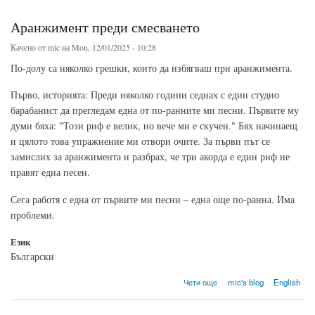
Аранжимент преди смесването
Качено от
mic
на Mon, 12/01/2025 - 10:28
По-долу са няколко грешки, които да избягваш при аранжимента.
Първо, историята: Преди няколко години седнах с един студио
барабанист да прегледам една от по-ранните ми песни. Първите му
думи бяха: "Този риф е велик, но вече ми е скучен." Бях начинаещ
и цялото това упражнение ми отвори очите. За първи път се
замислих за аранжимента и разбрах, че три акорда е един риф не
правят една песен.
Сега работя с една от първите ми песни – една още по-ранна. Има
проблеми.
Език
Български
about Аранжимент преди смесването
Чети още
mic's blog
English