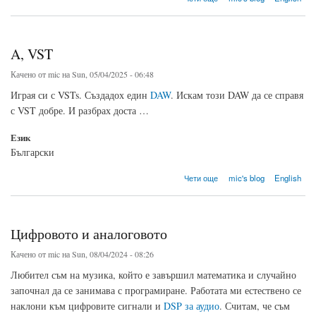
A, VST
Качено от
mic
на Sun, 05/04/2025 - 06:48
Играя си с VSTs. Създадох един
DAW
. Искам този DAW да се справя
с VST добре. И разбрах доста …
Език
Български
about A, VST
Чети още
mic's blog
English
Цифровото и аналоговото
Качено от
mic
на Sun, 08/04/2024 - 08:26
Любител съм на музика, който е завършил математика и случайно
започнал да се занимава с програмиране. Работата ми естествено се
наклони към цифровите сигнали и
DSP за аудио
. Считам, че съм