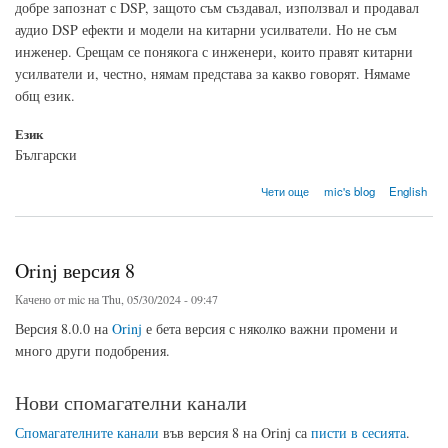
добре запознат с DSP, защото съм създавал, използвал и продавал
аудио DSP ефекти и модели на китарни усилватели. Но не съм
инженер. Срещам се понякога с инженери, които правят китарни
усилватели и, честно, нямам представа за какво говорят. Нямаме
общ език.
Език
Български
about Цифровото и аналоговото
Чети още
mic's blog
English
Orinj версия 8
Качено от
mic
на Thu, 05/30/2024 - 09:47
Версия 8.0.0 на
Orinj
е бета версия с няколко важни промени и
много други подобрения.
Нови спомагателни канали
Спомагателните канали
във версия 8 на Orinj са
писти в сесията
.