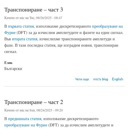
Транспониране – част 3
Качено от
mic
на Tue, 08/26/2025 - 08:47
В
първата статия
, използвахме дискретизираното
преобразуване на
Фурие
(DFT) за да изчислим амплитудите и фазите на един сигнал.
Във
втората статия
, изчислихме транспонираните амплитуди и
фази. В тази последна статия, ще изградим новия, транспониран
сигнал.
Език
Български
about Транспониране – част 3
Чети още
mic's blog
English
Транспониране – част 2
Качено от
mic
на Sun, 08/24/2025 - 09:20
В
предишната статия
, използвахме дискретизираното
преобразуване на Фурие
(DFT) за да изчислим амплитудите и