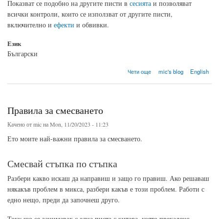
Показват се подобно на другите писти в
сесията
и позволяват
всички контроли, които се използват от другите писти,
включително и
ефекти
и обвивки.
Език
Български
about Orinj версия 8
Чети още
mic's blog
English
Правила за смесването
Качено от
mic
на Mon, 11/20/2023 - 11:23
Ето моите най-важни правила за смесването.
Смесвай стъпка по стъпка
Разбери какво искаш да направиш и защо го правиш. Ако решаваш
някакъв проблем в микса, разбери какъв е този проблем. Работи с
едно нещо, преди да започнеш друго.
Току що се занимавах с една писта с китара, която прекалено