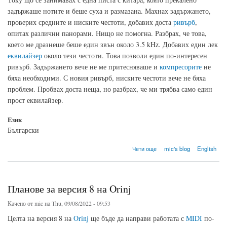
задържаше нотите и беше суха и размазана. Махнах задържането,
проверих средните и ниските честоти, добавих доста
ривърб
,
опитах различни панорами. Нищо не помогна. Разбрах, че това,
което ме дразнеше беше един звън около 3.5 kHz. Добавих един лек
еквилайзер
около тези честоти. Това позволи един по-интересен
ривърб. Задържането вече не ме притесняваше и
компресорите
не
бяха необходими. С новия ривърб, ниските честоти вече не бяха
проблем. Пробвах доста неща, но разбрах, че ми трябва само един
прост еквилайзер.
Език
Български
about Правила за смесването
Чети още
mic's blog
English
Планове за версия 8 на Orinj
Качено от
mic
на Thu, 09/08/2022 - 09:53
Целта на версия 8 на
Orinj
ще бъде да направи работата с
MIDI
по-