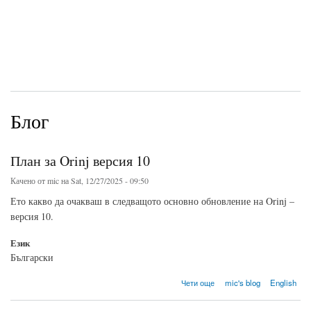
Блог
План за Orinj версия 10
Качено от
mic
на Sat, 12/27/2025 - 09:50
Ето какво да очакваш в следващото основно обновление на Orinj –
версия 10.
Език
Български
about План за Orinj версия 10
Чети още
mic's blog
English