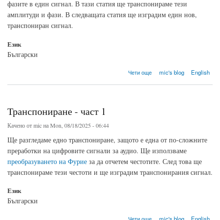
фазите в един сигнал. В тази статия ще транспонираме тези
амплитуди и фази. В следващата статия ще изградим един нов,
транспониран сигнал.
Език
Български
about Транспониране – част 2
Чети още
mic's blog
English
Транспониране - част 1
Качено от
mic
на Mon, 08/18/2025 - 06:44
Ще разгледаме едно транспониране, защото е една от по-сложните
преработки на цифровите сигнали за аудио. Ще използваме
преобразуването на Фурие
за да отчетем честотите. След това ще
транспонираме тези честоти и ще изградим транспонирания сигнал.
Език
Български
about Транспониране - част 1
Чети още
mic's blog
English