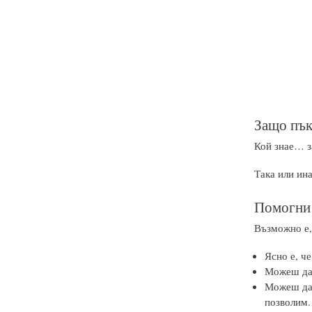
Защо пък
Кой знае… з
Така или ин
Помогни 
Възможно е,
Ясно е, ч
Можеш да
Можеш даж
позволим.