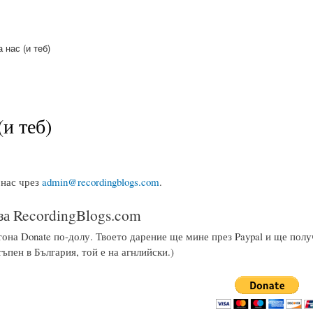
Skip to
main
content
а нас (и теб)
(и теб)
 нас чрез
admin@recordingblogs.com
.
за RecordingBlogs.com
она Donate по-долу. Твоето дарение ще мине през Paypal и ще полу
тъпен в България, той е на агнлийски.)