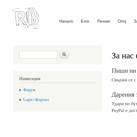
Начало
Блог
Речник
Orinj
З
Main menu
За нас 
Search form
Search
Пиши ни
Навигация
Свържи се с
Форум
Дарения 
Login / Register
Удари по бут
PayPal е дос