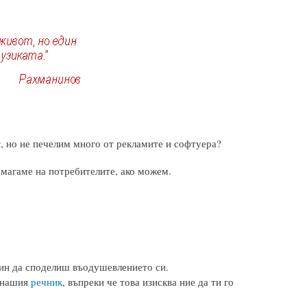
, но не печелим много от рекламите и софтуера?
омагаме на потребителите, ако можем.
чин да споделиш въодушевлението си.
у нашия
речник
, въпреки че това изисква ние да ти го