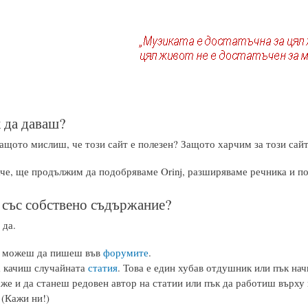
 да даваш?
ащото мислиш, че този сайт е полезен? Защото харчим за този сайт
аче, ще продължим да подобряваме Orinj, разширяваме речника и п
със собствено съдържание?
 да.
е можеш да пишеш във
форумите
.
 качиш случайната
статия
. Това е един хубав отдушник или пък на
е и да станеш редовен автор на статии или пък да работиш върх
 (Кажи ни!)