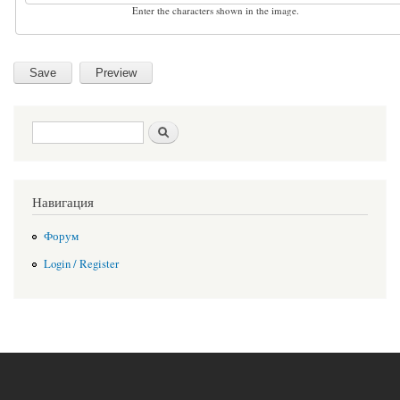
Enter the characters shown in the image.
Search form
Search
Навигация
Форум
Login / Register