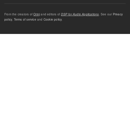
From the creators of
Orinj
and editors of
DSP for Audio Applications
. See our
Privacy
policy
,
Terms of service
and
Cookie policy
.