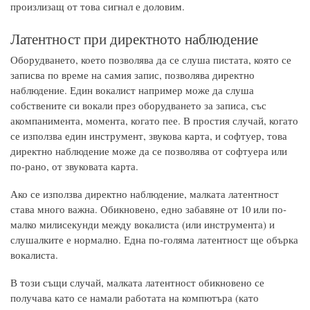
произлизащ от това сигнал е доловим.
Латентност при директното наблюдение
Оборудването, което позволява да се слуша пистата, която се
записва по време на самия запис, позволява директно
наблюдение. Един вокалист например може да слуша
собствените си вокали през оборудването за записа, със
акомпанимента, момента, когато пее. В простия случай, когато
се използва един инструмент, звукова карта, и софтуер, това
директно наблюдение може да се позволява от софтуера или
по-рано, от звуковата карта.
Ако се използва директно наблюдение, малката латентност
става много важна. Обикновено, едно забавяне от 10 или по-
малко милисекунди между вокалиста (или инструмента) и
слушалките е нормално. Една по-голяма латентност ще обърка
вокалиста.
В този същи случай, малката латентност обикновено се
получава като се намали работата на компютъра (като