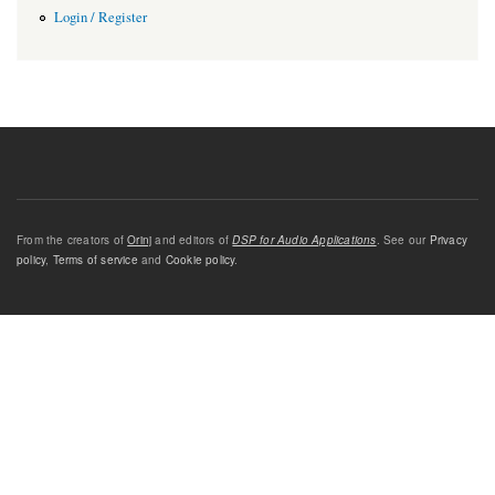
Login / Register
From the creators of
Orinj
and editors of
DSP for Audio Applications
. See our
Privacy
policy
,
Terms of service
and
Cookie policy
.