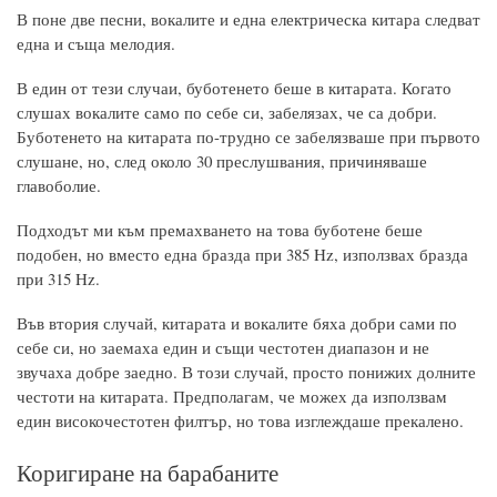
В поне две песни, вокалите и една електрическа китара следват
една и съща мелодия.
В един от тези случаи, буботенето беше в китарата. Когато
слушах вокалите само по себе си, забелязах, че са добри.
Буботенето на китарата по-трудно се забелязваше при първото
слушане, но, след около 30 преслушвания, причиняваше
главоболие.
Подходът ми към премахването на това буботене беше
подобен, но вместо една бразда при 385 Hz, използвах бразда
при 315 Hz.
Във втория случай, китарата и вокалите бяха добри сами по
себе си, но заемаха един и същи честотен диапазон и не
звучаха добре заедно. В този случай, просто понижих долните
честоти на китарата. Предполагам, че можех да използвам
един високочестотен филтър, но това изглеждаше прекалено.
Коригиране на барабаните