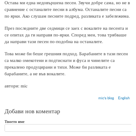
Остава ми една недовършена песен. Звучи добре сама, но не в
сравнение с останалите песни в албума. Останалите песни са
по ярки. Ако слушам песните подред, разликата е забележима.
През последните две седмици се заех с вокалите на песента и
се опитах да ги направя по-ярки. Според мен, това трябваше
да направи тази песен по-подобна на останалите.
Това може би беше грешния подход. Барабаните в тази песен
са малко омекотени и подтиснати и фуса и чинелите са
прекалено продуцирани и тихи. Може би разликата е
барабаните, а не във вокалите.
автори: mic
mic's blog
English
Добави нов коментар
Твоето име