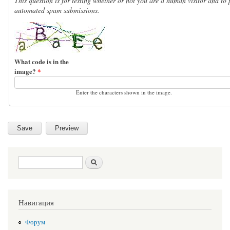
This question is for testing whether or not you are a human visitor and to 
automated spam submissions.
What code is in the
image?
*
Enter the characters shown in the image.
Search form
Search
Навигация
Форум