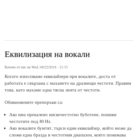
Еквилизация на вокали
Качено от
mic
на Wed, 08/22/2018 - 21:33
Когато използваме еквилайзери при вокалите, доста от
работата е свързана с махането на дразнещи честоти. Правим
това, като махаме една тясна лента от честоти.
Обикновените препоръки са:
Ако има прекалено нискочестотно буботене, понижи
честотите под 80 Hz.
Ако вокалите бумтят, търси един еквилайзер, който може да
сложи една бразда в честотния диапазон, която понижава