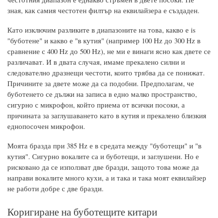
зная, как самия честотен филтър на еквилайзера е създаден.
Като изключим разликите в диапазоните на това, какво е is
"буботене" и какво е "в кутия" (например 100 Hz до 300 Hz в
сравнение с 400 Hz до 500 Hz), не ми е винаги ясно как двете се
различават. И в двата случая, имаме прекалено силни и
следователно дразнещи честоти, които трябва да се понижат.
Причините за двете може да са подобни. Предполагам, че
буботенето се дължи на записа в едно малко пространство,
сигурно с микрофон, който приема от всички посоки, а
причината за заглушаването като в кутия и прекалено близкия
еднопосочен микрофон.
Моята бразда при 385 Hz е в средата между "буботещи" и "в
кутия". Сигурно вокалите са и буботещи, и заглушени. Но е
рисковано да се използват две бразди, защото това може да
направи вокалите много кухи, а и така и така моят еквилайзер
не работи добре с две бразди.
Коригиране на буботещите китари