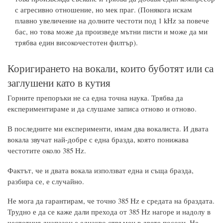
с агресивно отношение, но мек праг. (Понякога искам
плавно увеличение на долните честоти под 1 kHz за повече
бас, но това може да произведе мътни писти и може да ми
трябва един високочестотен филтър).
Коригирането на вокали, които буботят или са
заглушени като в кутия
Горните препоръки не са една точна наука. Трябва да
експериментираме и да слушаме записа отново и отново.
В последните ми експерименти, имам два вокалиста. И двата
вокала звучат най-добре с една бразда, която понижава
честотите около 385 Hz.
Фактът, че и двата вокала използват една и съща бразда,
разбира се, е случайно.
Не мога да гарантирам, че точно 385 Hz е средата на браздата.
Трудно е да се каже дали прехода от 385 Hz нагоре и надолу в
честотния диапазон е еднакво стръмен в двете посоки. Не