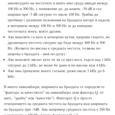
амплитудите на честотите и която има среда някъде между
100 Hz и 300 Hz, с понижение до, да кажем, -30 dB и със
ширина при -3 dB сигурно от около 100 Hz. Трябва да
пробваш с различни положения на браздата нагоре и надолу
в интервала между 100 Hz и 300 Hz за да намериш
честотната лента, която дразни.
Ако вокалите са като в затворена кутия, направи същото, но
дразнещата честото сигурно ще бъде между 400 Hz и 500
Hz. (Колкото по-висока е средната честота, толкова по-
широка е браздата – виж по-долу).
Ако вокалите звучат като че ли са през носа, търси над 1 kHz
сигурно до 2 kHz, но може бе даже и по-високо към 4 kHz.
Ако има прекалено много съскане, режи около 5 kHz до 6
kHz.
В много еквилайзери, ширината на браздата се определя от
"фактора за качеството" на еквилайзера (или фактора Q, от
англ., "quality" или "качество"). Факторът Q е просто
отношението на средната честота на браздата към ширината
на браздата при -3dB. Ако например средната честота е 200 Hz
и ширината е 100 Hz, тогава факторът Q е 2.