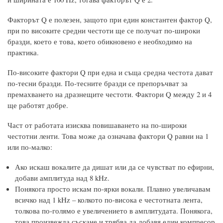
Факторът Q е полезен, защото при един константен фактор Q,
при по високите средни честоти ще се получат по-широки
бразди, което е това, което обикновено е необходимо на
практика.
По-високите фактори Q при една и съща средна честота дават
по-тесни бразди. По-тесните бразди се препоръчват за
премахването на дразнещите честоти. Фактори Q между 2 и 4
ще работят добре.
Част от работата изисква повишаването на по-широки
честотни ленти. Това може да означава фактори Q равни на 1
или по-малко:
Ако искаш вокалите да дишат или да се чувстват по ефирни,
добави амплитуда над 8 kHz.
Понякога просто искам по-ярки вокали. Плавно увеличавам
всичко над 1 kHz – колкото по-висока е честотната лента,
толкова по-голямо е увеличението в амплитудата. Понякога,
това произвежда съскане и трябва да добавя един компресор