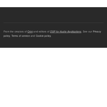
From the creators of
Orinj
and editors of
DSP for Audio Applications
. See our
Privacy
policy
,
Terms of service
and
Cookie policy
.