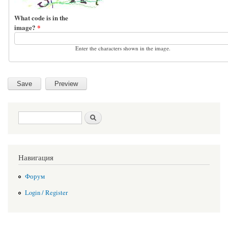
What code is in the
image?
*
Enter the characters shown in the image.
Search form
Search
Навигация
Форум
Login / Register