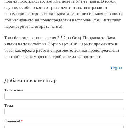
празно пространство, ако има повече от пет прага. В някои
случаи, особено когато трите ленти използват различи
параметри, контролите на първата лента не се пълнят правилно
при избирането на предопределени настройки (т.е., използват
параметрите на втората лента).
Това бе поправено с версия 2.5.2 на Orinj. Поправките бяха
качени на този сайт на 22-ри март 2016. Заради промените в
това, как ефекта работи с праговете, всички предопределени
настройки за компресора трябваше да се променят.
English
Добави нов коментар
Твоето име
Тема
Comment
*