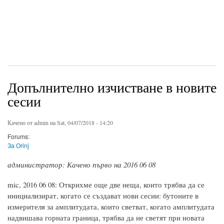
Допълнително изчистване в новите
сесии
Качено от
admin
на Sat, 04/07/2018 - 14:20
Forums:
За Orinj
администратор: Качено първо на 2016 06 08
mic, 2016 06 08: Открихме още две неща, които трябва да се
инициализират, когато се създават нови сесии: бутоните в
измерителя за амплитудата, които светват, когато амплитудата
надвишава горната граница, трябва да не светят при новата