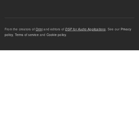
From the creators of
Orinj
and editors of
DSP for Audio Applications
. See our
Privacy
policy
,
Terms of service
and
Cookie policy
.