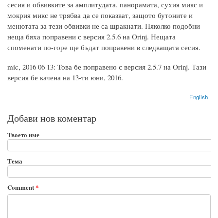
сесия и обвивките за амплитудата, панорамата, сухия микс и
мокрия микс не трябва да се показват, защото бутоните и
менютата за тези обвивки не са щракнати. Няколко подобни
неща бяха поправени с версия 2.5.6 на Orinj. Нещата
споменати по-горе ще бъдат поправени в следващата сесия.
mic, 2016 06 13: Това бе поправено с версия 2.5.7 на Orinj. Тази
версия бе качена на 13-ти юни, 2016.
English
Добави нов коментар
Твоето име
Тема
Comment
*