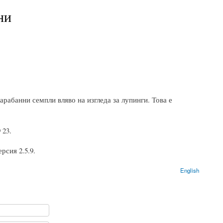
ни
арабанни семпли вляво на изгледа за лупинги. Това е
 23.
рсия 2.5.9.
English