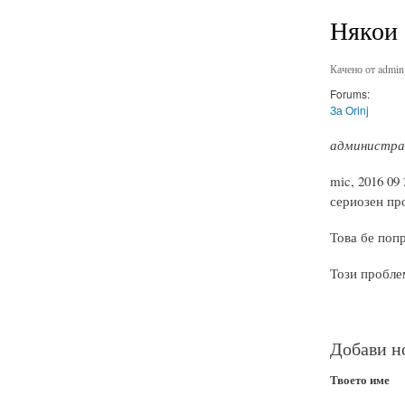
Някои 
Качено от
admin
Forums:
За Orinj
администрат
mic, 2016 09
сериозен пр
Това бе попр
Този проблем
Добави н
Твоето име