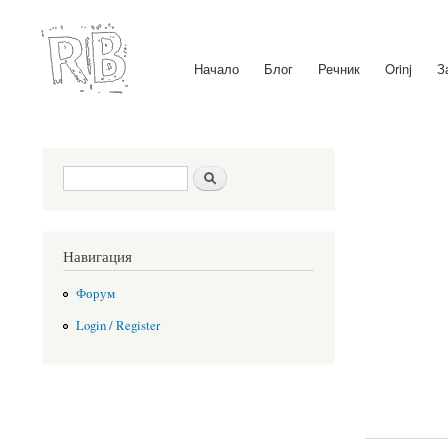
Начало
Блог
Речник
Orinj
З
Main menu
Search form
Search
Навигация
Форум
Login / Register