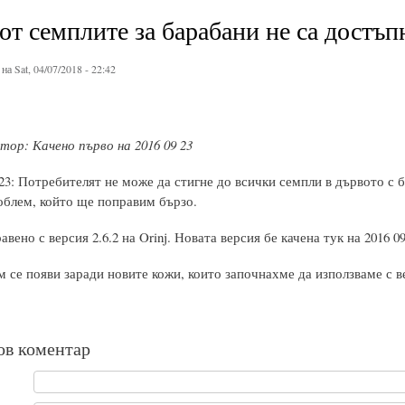
от семплите за барабани не са достъп
на Sat, 04/07/2018 - 22:42
ор: Качено първо на 2016 09 23
 23: Потребителят не може да стигне до всички семпли в дървото с б
облем, който ще поправим бързо.
авено с версия 2.6.2 на Orinj. Новата версия бе качена тук на 2016 09
 се появи заради новите кожи, които започнахме да използваме с ве
ов коментар