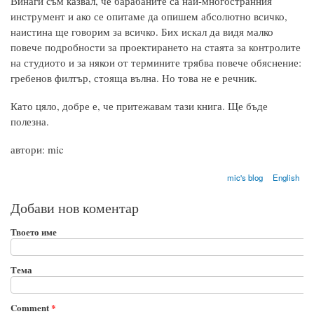
Винаги съм казвал, че барабаните са най-многостранния
инструмент и ако се опитаме да опишем абсолютно всичко,
наистина ще говорим за всичко. Бих искал да видя малко
повече подробности за проектирането на стаята за контролите
на студиото и за някои от термините трябва повече обяснение:
гребенов филтър, стояща вълна. Но това не е речник.
Като цяло, добре е, че притежавам тази книга. Ще бъде
полезна.
автори: mic
mic's blog
English
Добави нов коментар
Твоето име
Тема
Comment
*