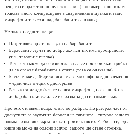
нещата се правят по определен начин (например, защо имаме
толкова много компресиране в съвременната музика и защо
микрофоните високо над барабаните са важни).
Не знаех следните неща:
Подът влияе доста не звука на барабаните.
Барабаните звучат по-добре ако над тях има пространство
(т.e., таванът е високо).
Том-тома може да се използва за да се провери къде трябва
да се сложат барабаните в стаята (това се очакваше).
Басът може да бъде записан с два микрофона едновременно
– един чист и един с дисторшън.
Разликата между фазите на два микрофона, сложени близо
до барабана, може да се използва за да се намали звъна.
Прочетох и някои неща, които не разбрах. Не разбрах част от
дискусията за звуковите бариери на таваните – сигурно защото
нямам познания свързани със строителството. Разбира се, една
книга не може да обясни всичко, защото ще стане огромна.