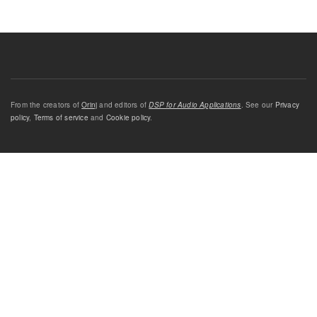
From the creators of
Orinj
and editors of
DSP for Audio Applications
. See our
Privacy
policy
,
Terms of service
and
Cookie policy
.