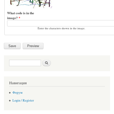
What code is in the
image?
*
Enter the characters shown in the image.
Search form
Search
Навигация
Форум
Login / Register