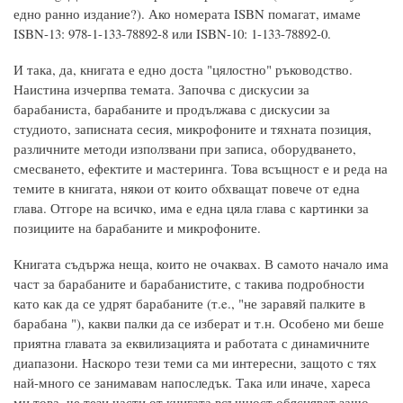
едно ранно издание?). Ако номерата ISBN помагат, имаме
ISBN-13: 978-1-133-78892-8 или ISBN-10: 1-133-78892-0.
И така, да, книгата е едно доста "цялостно" ръководство.
Наистина изчерпва темата. Започва с дискусии за
барабаниста, барабаните и продължава с дискусии за
студиото, записната сесия, микрофоните и тяхната позиция,
различните методи използвани при записа, оборудването,
смесването, ефектите и мастеринга. Това всъщност е и реда на
темите в книгата, някои от които обхващат повече от една
глава. Отгоре на всичко, има е една цяла глава с картинки за
позициите на барабаните и микрофоните.
Книгата съдържа неща, които не очаквах. В самото начало има
част за барабаните и барабанистите, с такива подробности
като как да се удрят барабаните (т.e., "не заравяй палките в
барабана "), какви палки да се изберат и т.н. Особено ми беше
приятна главата за еквилизацията и работата с динамичните
диапазони. Наскоро тези теми са ми интересни, защото с тях
най-много се занимавам напоследък. Така или иначе, хареса
ми това, че тези части от книгата всъщност обясняват защо