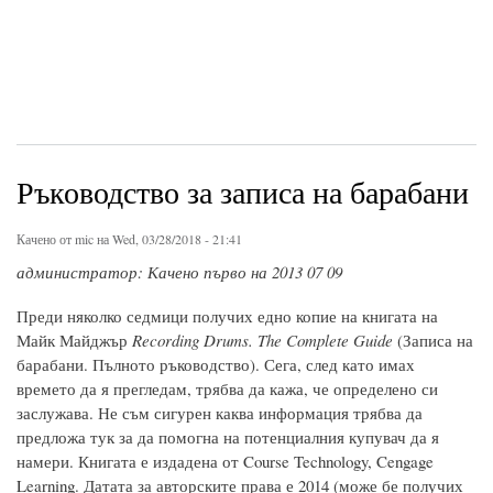
Ръководство за записа на барабани
Качено от
mic
на Wed, 03/28/2018 - 21:41
администратор: Качено първо на 2013 07 09
Преди няколко седмици получих едно копие на книгата на
Майк Майджър
Recording Drums. The Complete Guide
(Записа на
барабани. Пълното ръководство). Сега, след като имах
времето да я прегледам, трябва да кажа, че определено си
заслужава. Не съм сигурен каква информация трябва да
предложа тук за да помогна на потенциалния купувач да я
намери. Книгата е издадена от Course Technology, Cengage
Learning. Датата за авторските права е 2014 (може бе получих