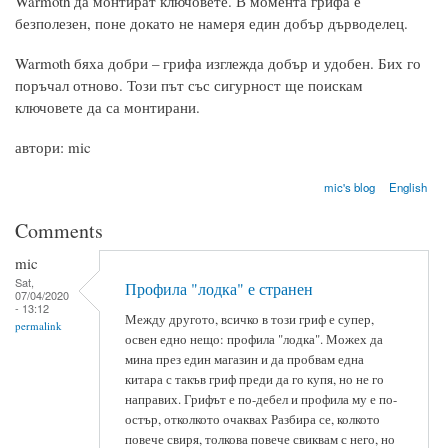
Warmoth да монтират ключовете. В момента грифа е
безполезен, поне докато не намеря един добър дърводелец.
Warmoth бяха добри – грифа изглежда добър и удобен. Бих го
поръчал отново. Този път със сигурност ще поискам
ключовете да са монтирани.
автори: mic
mic's blog
English
Comments
mic
Sat,
Профила "лодка" е странен
07/04/2020
- 13:12
Между другото, всичко в този гриф е супер,
permalink
освен едно нещо: профила "лодка". Можех да
мина през един магазин и да пробвам една
китара с такъв гриф преди да го купя, но не го
направих. Грифът е по-дебел и профила му е по-
остър, отколкото очаквах Разбира се, колкото
повече свиря, толкова повече свиквам с него, но