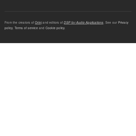
From the creators of
Orinj
and editors of
DSP for Audio Applications
. See our
Privacy
policy
,
Terms of service
and
Cookie policy
.