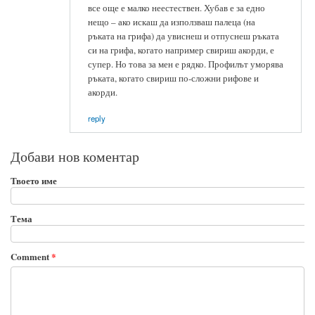
все още е малко неестествен. Хубав е за едно
нещо – ако искаш да използваш палеца (на
ръката на грифа) да увиснеш и отпуснеш ръката
си на грифа, когато например свириш акорди, е
супер. Но това за мен е рядко. Профилът уморява
ръката, когато свириш по-сложни рифове и
акорди.
reply
Добави нов коментар
Твоето име
Тема
Comment
*