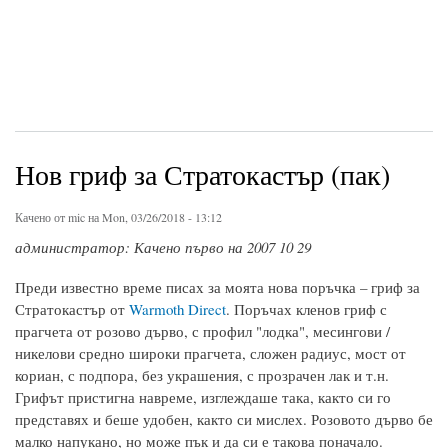
Нов гриф за Стратокастър (пак)
Качено от
mic
на Mon, 03/26/2018 - 13:12
администратор: Качено първо на 2007 10 29
Преди известно време писах за моята нова поръчка – гриф за
Стратокастър от
Warmoth Direct
. Поръчах кленов гриф с
прагчета от розово дърво, с профил "лодка", месингови /
никелови средно широки прагчета, сложен радиус, мост от
кориан, с подпора, без украшения, с прозрачен лак и т.н.
Грифът пристигна навреме, изглеждаше така, както си го
представях и беше удобен, както си мислех. Розовото дърво бе
малко напукано, но може пък и да си е такова поначало.