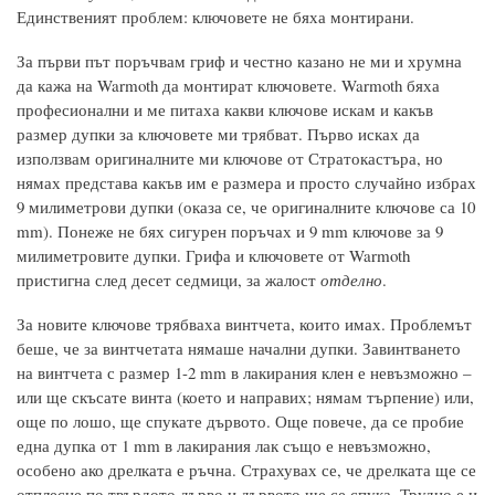
Единственият проблем: ключовете не бяха монтирани.
За първи път поръчвам гриф и честно казано не ми и хрумна
да кажа на Warmoth да монтират ключовете. Warmoth бяха
професионални и ме питаха какви ключове искам и какъв
размер дупки за ключовете ми трябват. Първо исках да
използвам оригиналните ми ключове от Стратокастъра, но
нямах представа какъв им е размера и просто случайно избрах
9 милиметрови дупки (оказа се, че оригиналните ключове са 10
mm). Понеже не бях сигурен поръчах и 9 mm ключове за 9
милиметровите дупки. Грифа и ключовете от Warmoth
пристигна след десет седмици, за жалост
отделно
.
За новите ключове трябваха винтчета, които имах. Проблемът
беше, че за винтчетата нямаше начални дупки. Завинтването
на винтчета с размер 1-2 mm в лакирания клен е невъзможно –
или ще скъсате винта (което и направих; нямам търпение) или,
още по лошо, ще спукате дървото. Още повече, да се пробие
една дупка от 1 mm в лакирания лак също е невъзможно,
особено ако дрелката е ръчна. Страхувах се, че дрелката ще се
отплесне по твърдото дърво и дървото ще се спука. Трудно е и