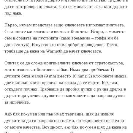
да се контролира дрелката, като се минава от лака към дървото
под лака.
Първо, нямам представа защо ключовете използват винтчета.
Сегашните ми ключове използват болтчета. Второ, в момента
съм в средата на пустинята (само временно – грифа ми бе
донесен тук). В пустинята няма добри дърводелци. Трето,
трябваше да кажа на Warmoth да качат ключовете.
Опитах се да сложа оригиналните ключове от стратокастъра,
които използват болтове с гайки. Имах два проблема: 1)
дупките бяха малки (9 mm вместо 10 mm); 2) ключовете имаха
две иглички, които пречеха на ключа да се върти. Бях там,
откъдето почнах. Трябваше да пробия дупки с ръчна дрелка в
дървото да увелича дупките за ключовете и да направя дупки
за игличките.
Ако бях по-умен или пък имах търпение, щях да изпиля
дупките за да ги направя по-големи, но търпението не е едно
от моите качества. Всъщност, ако бях по-умен щях да кажа на