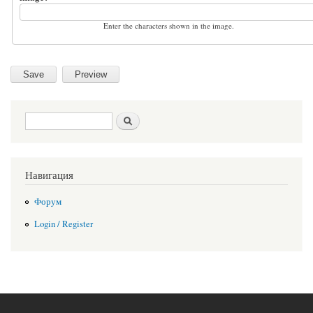
Enter the characters shown in the image.
Search form
Search
Навигация
Форум
Login / Register