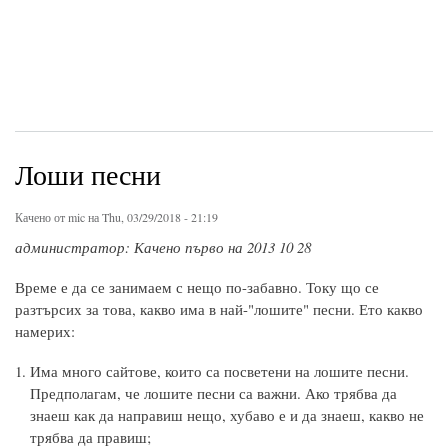
Лоши песни
Качено от
mic
на Thu, 03/29/2018 - 21:19
администратор: Качено първо на 2013 10 28
Време е да се занимаем с нещо по-забавно. Току що се
разтърсих за това, какво има в най-"лошите" песни. Ето какво
намерих:
Има много сайтове, които са посветени на лошите песни.
Предполагам, че лошите песни са важни. Ако трябва да
знаеш как да направиш нещо, хубаво е и да знаеш, какво не
трябва да правиш;