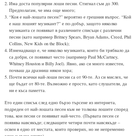
Има доста популярни лоши песни. Стигнал съм до 300.
Предполагам, че има още много;
“Коя е най-лошата песен?” вероятно е грешния въпрос. “Кой
е наш лошият музикант?” е по-добър, защото няколко
музиканта се появяват в различните списъци с различни
песни (като например Britney Spears, Bryan Adams, Creed, Phil
Collins, New Kids on the Block);
Изненадващо е, че няколко музиканта, които би трябвало да
са добри, се появяват често (например Paul McCartney,
Whitney Houston и Billy Joel). Явно, ако си много известен,
почваш да дразниш някои хора;
Почти всички най-лоши песни са от 90-те. Аз си мислех, че
ще бъдат от 80-те. Възможно е просто, като слушатели, да
ни е къса паметта.
Ето един списък след едно бързо търсене из интернета,
подреден от най-лошата песен към не толкова лошите според
това, кои песни се появяват най-често. (Първата песен се
появява навсякъде; следващите четири почти навсякъде –
освен в едно от местата, които проверих, но не непременно
едно и също място).