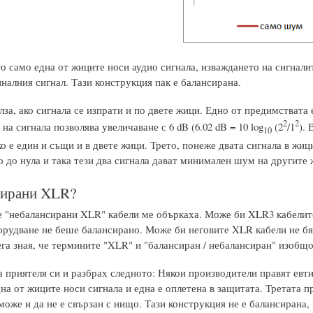
о само една от жиците носи аудио сигнала, изваждането на сигнали
налния сигнал. Тази конструкция пак е балансирана.
за, ако сигнала се изпрати и по двете жици. Едно от предимствата е
2
2
на сигнала позволява увеличаване с 6 dB (6.02 dB = 10 log
(2
/1
).
10
о е един и същи и в двете жици. Трето, понеже двата сигнала в жиц
о до нула и така тези два сигнала дават минимален шум на другите 
сирани XLR?
е "небалансирани XLR" кабели ме объркаха. Може би XLR3 кабелите
орудване не беше балансирано. Може би неговите XLR кабели не бях
сега зная, че термините "XLR" и "балансиран / небалансиран" изоб
а приятеля си и разбрах следното: Някои производители правят евт
на от жиците носи сигнала и една е оплетена в защитата. Третата п
може и да не е свързан с нищо. Тази конструкция не е балансирана, 