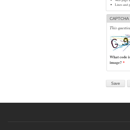
Lines and 
CAPTCHA
This questio
What code is
image?
*