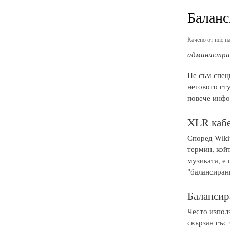
Баланс
Качено от
mic
на
администрат
Не съм специ
неговото ст
повече инфо
XLR кабе
Според Wikip
термин, кой
музиката, е 
"балансиран
Балансир
Често изпол
свързан със 