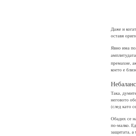
Даже и когат
оставя ориги
Явно има пол
амплитудата 
премахне, ак
което е близ
Небалан
Така, думит
неговото об
(след като 
Обадих се н
по-малко. Ед
защитата, а 