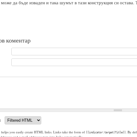
 може да бъде изваден и така шумът в тази конструкция си остава.
ов коментар
t
g helps you easily create HTML links. Links take the form of
. By def
[[indicator:target|Title]]
dresses and e-mail addresses turn into links automatically.