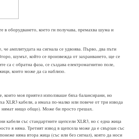
те в оборудването, което ги получава, премахва шума и
, че амплитудата на сигнала се удвоява. Първо, два пъти
 Второ, шумът, който се произвежда от захранването, ще се
ите са с обратна фаза, се създава електромагнитно поле,
жици, които може да са наблизо.
, които моя приятел използваше бяха балансирани, но
а XLR3 кабели, а имаха по-малко или повече от три извода
що нямат нищо общо). Може би просто грешах.
ини кабели със стандартните щепсели XLR3, но с една жица
росто я няма. Третият извод в щепсела може да е свързан със
понеже няма втора жица (със или без сигнал), която да носи