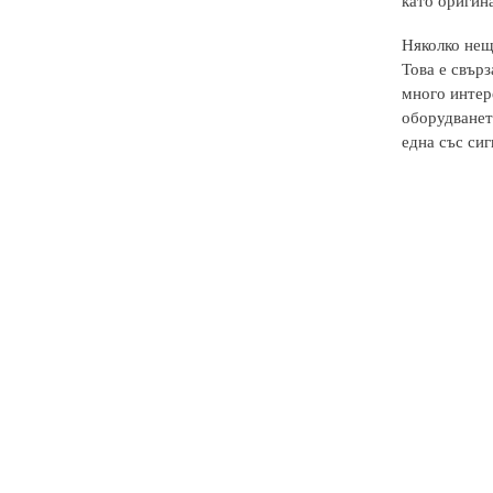
като оригин
Няколко нещ
Това е свърз
много интере
оборудването
една със сиг