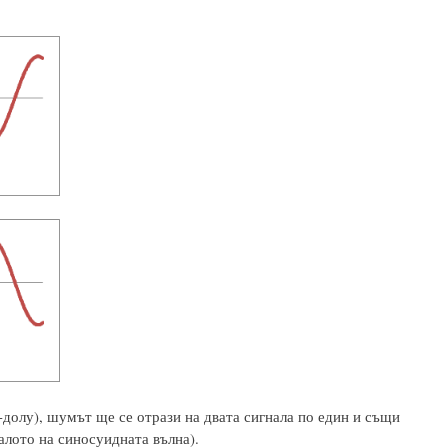
-долу), шумът ще се отрази на двата сигнала по един и същи
алото на синосуидната вълна).