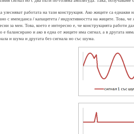
алния сигнал но с два пъти по-голяма амплитуда. Така, получаваме 
а улесняват работата на тази конструкция. Ако жиците са еднакви 
ано с импеданса / капацитета / индуктивността на жиците. Това, че
сни за мен. Това, което е интересно е, че конструкцията работи да
 е балансирано и ако в една от жиците има сигнал, а в другата ня
нала и шума и другата без сигнала но със шума.