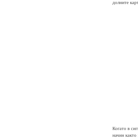
долните кар
Когато в сиг
начин както 