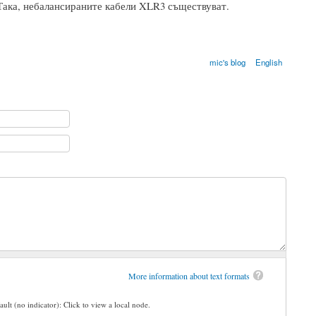
 Така, небалансираните кабели XLR3 съществуват.
mic's blog
English
More information about text formats
ault (no indicator): Click to view a local node.