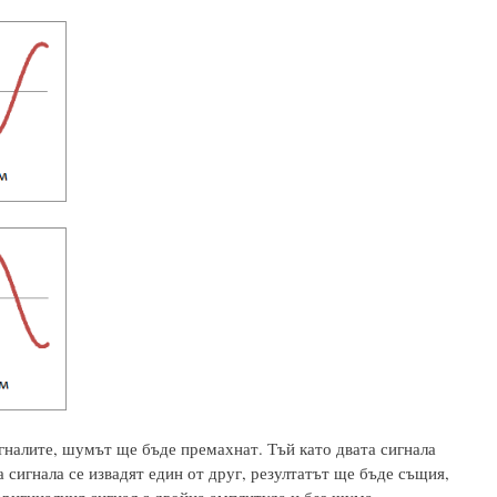
игналите, шумът ще бъде премахнат. Тъй като двата сигнала
а сигнала се извадят един от друг, резултатът ще бъде същия,