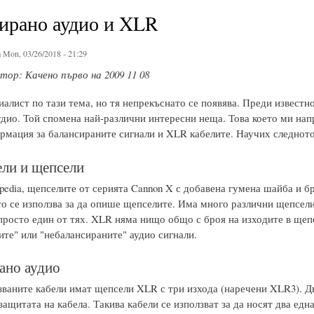
ирано аудио и XLR
 Mon, 03/26/2018 - 21:29
ор: Качено първо на 2009 11 08
алист по тази тема, но тя непрекъснато се появява. Преди известн
удио. Той спомена най-различни интересни неща. Това което ми нап
рмация за балансираните сигнали и XLR кабелите. Научих следното
ли и щепсели
edia, щепселите от серията Cannon X с добавена гумена шайба и брава
то се използва за да опише щепселите. Има много различни щепсели
просто един от тях. XLR няма нищо общо с броя на изходите в щепс
ите" или "небалансираните" аудио сигнали.
ано аудио
званите кабели имат щепсели XLR с три изхода (наречени XLR3). Два
защитата на кабела. Такива кабели се използват за да носят два една