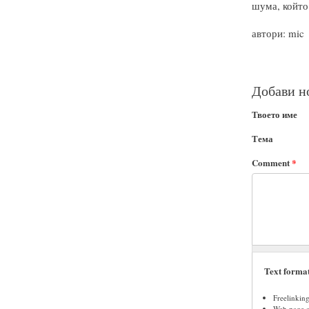
шума, който
автори: mic
Добави н
Твоето име
Тема
Comment
*
Text forma
Freelinkin
Web page ad