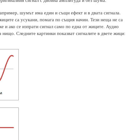
оригиналния сигнал с двойна амплитуда и без шума.
например, шумът има един и същи ефект и в двата сигнала.
 жиците са усукани, помага по същия начин. Тези неща не са
же и ако се изпрати сигнал само по една от жиците. Аудио
ма нищо. Следните картинки показват сигналите в двете жици: