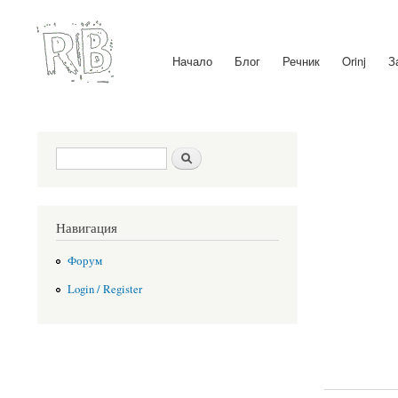
Начало
Блог
Речник
Orinj
З
Main menu
Search form
Search
Навигация
Форум
Login / Register