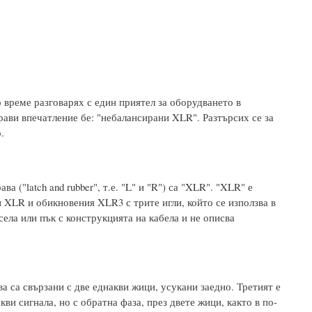
о време разговарях с един приятел за оборудването в
рави впечатление бе: "небалансирани XLR". Разтърсих се за
.
 ("latch and rubber", т.е. "L" и "R") са "XLR". "XLR" е
 XLR и обикновения XLR3 с трите игли, който се използва в
ела или пък с конструкцията на кабела и не описва
 са свързани с две еднакви жици, усукани заедно. Третият е
кви сигнала, но с обратна фаза, през двете жици, както в по-