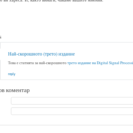
s
Най-скорошното (трето) издание
Това е статията за най-скорошното
трето издание на Digital Signal Process
reply
ов коментар