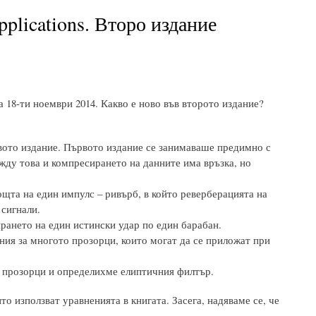
pplications. Второ издание
а 18-ти ноември 2014. Какво е ново във второто издание?
рвото издание. Първото издание се занимаваше предимно с
жду това и компресирането на данните има връзка, но
щта на един импулс – ривърб, в който реверберацията на
 сигнали.
рането на един истински удар по един барабан.
ния за многото прозорци, които могат да се приложат при
 прозорци и определихме елиптичния филтър.
о използват уравненията в книгата. Засега, надяваме се, че