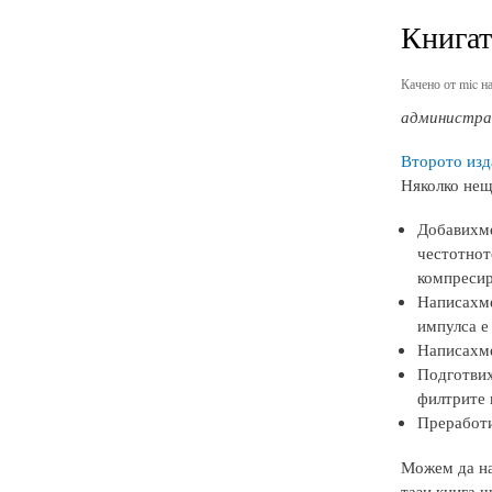
Книгата
Качено от
mic
на
администрат
Второто издан
Няколко нещ
Добавихме
честотнот
компресир
Написахме
импулса е
Написахме
Подготвих
филтрите 
Преработи
Можем да нап
тази книга щ