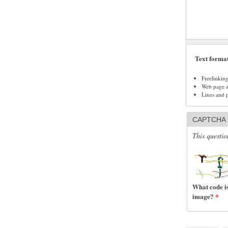
Text forma
Freelinkin
Web page ad
Lines and 
CAPTCHA
This questio
What code is
image?
*