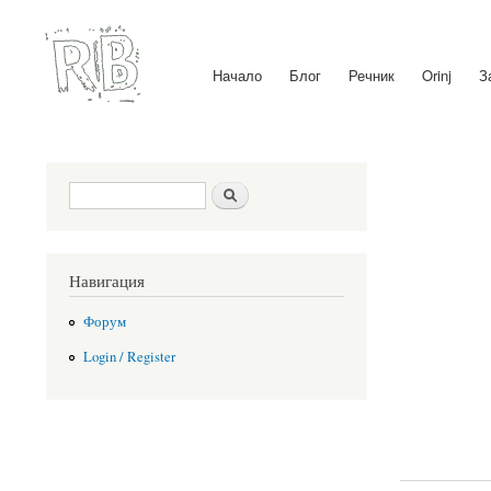
Начало
Блог
Речник
Orinj
З
Main menu
Search form
Search
Навигация
Форум
Login / Register