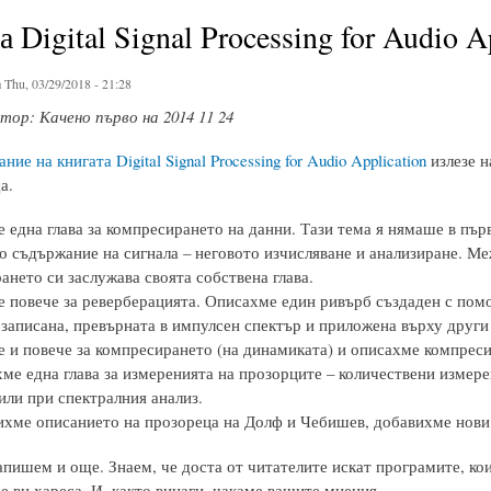
 Digital Signal Processing for Audio A
 Thu, 03/29/2018 - 21:28
ор: Качено първо на 2014 11 24
ие на книгата Digital Signal Processing for Audio Application
излезе н
а.
 една глава за компресирането на данни. Тази тема я нямаше в пъ
о съдържание на сигнала – неговото изчисляване и анализиране. Ме
ането си заслужава своята собствена глава.
 повече за реверберацията. Описахме един ривърб създаден с помо
 записана, превърната в импулсен спектър и приложена върху други
 и повече за компресирането (на динамиката) и описахме компреси
ме една глава за измеренията на прозорците – количествени измере
или при спектралния анализ.
хме описанието на прозореца на Долф и Чебишев, добавихме нови
ишем и още. Знаем, че доста от читателите искат програмите, коит
е ви хареса. И, както винаги, чакаме вашите мнения.