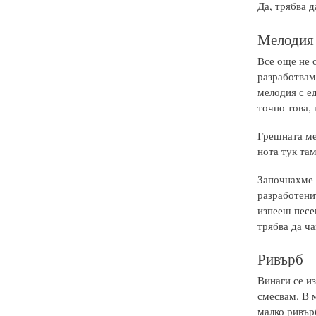
Да, трябва 
Мелодия 
Все още не 
разработваме
мелодия с ед
точно това, 
Грешната мел
нота тук там
Започнахме 
разработенит
изпееш песен
трябва да ч
Ривърб
Винаги се из
смесвам. В м
малко ривърб