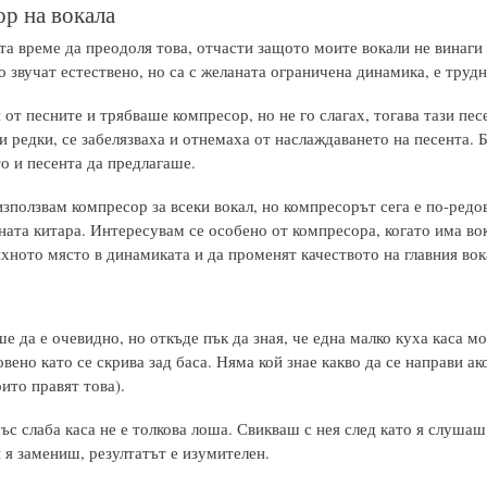
р на вокала
та време да преодоля това, отчасти защото моите вокали не винаги 
о звучат естествено, но са с желаната ограничена динамика, е трудн
 от песните и трябваше компресор, но не го слагах, тогава тази пе
и редки, се забелязваха и отнемаха от наслаждаването на песента. 
о и песента да предлагаше.
използвам компресор за всеки вокал, но компресорът сега е по-редо
чната китара. Интересувам се особено от компресора, когато има в
яхното място в динамиката и да променят качеството на главния вока
е да е очевидно, но откъде пък да зная, че една малко куха каса мо
вено като се скрива зад баса. Няма кой знае какво да се направи ако
ито правят това).
ъс слаба каса не е толкова лоша. Свикваш с нея след като я слуша
 я замениш, резултатът е изумителен.