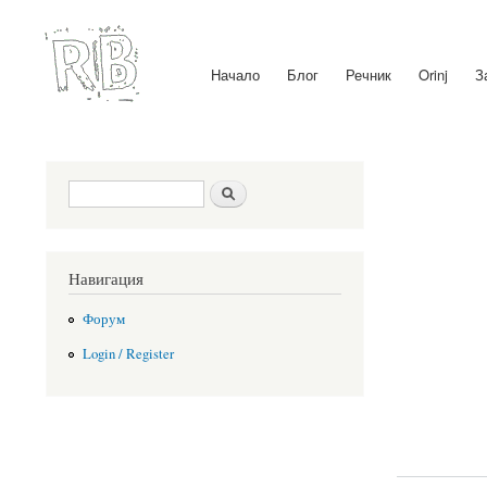
Начало
Блог
Речник
Orinj
З
Main menu
Search form
Search
Навигация
Форум
Login / Register