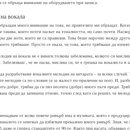
да се обръща внимание на оборудването при записа.
на вокала
обръщам много внимание на това, но приятелите ми обръщат. Когат
 такива, които почти пасват на тоналността, но само почти. Наско
на две ноти, които не са правилни. Това беше нарочно между другот
което трябваше. Просто се оказа, че това, което трябваше да изпеят
одия на вокала не е винаги толкова забележима, колкото си мислиш
. Забелязваш , че не пасва, мислиш си, че е грешка на вокалиста и
да разработваме вокалните мелодии на китарата – за всеки случай. 
е мелодии са по-сложни (и за жалост по-прилични на поп). И, разби
та добре, трябва да си пял песента (добре) много пъти преди. Тряб
акаш преди да запишеш отново, точно след като си решил, че мелод
ненадвам от колко повече ривърб има в музиката, която е продуцир
иналото се опитвах да избягвам прекалено много ривърб. Зная, че 
 даже и според стандартите от 90-те. Както при касата, обърквах 