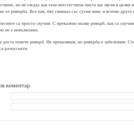
ствено, но не гледах как тази неестествена писта ще звучи в целия 
е от ривърба. Все пак, бях свикнал със сухия микс и всичко друго 
песните са просто скучни. С прекалено малко ривърб, пак са скучни
но не е невъзможно.
м доста повече ривърб. Не прекалявам, но ривърба е забележим. Сти
са разпуснати.
ов коментар