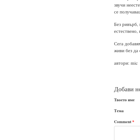
звучи неесте
се получаваш
Без ривърб, 
естествено, 
Сега добавя
живи без да 
автори: mic
Добави н
Твоето име
Тема
Comment
*