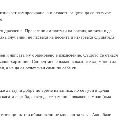
изискват компресиране, а и отчасти защото да се получат
о.
сен дразнеше. Прекалени амплитуди на вокала, колкото и да
Бяха случайни, не пасваха на песента и изкарваха слушателя
вен и липсата му обикновено е изключение. Същото се отнася
окални хармонии. Според мен е важно вокалните хармонии да
л, а не да са отчетливи сами по себе си.
же да звучи добре по време на записа, но се губи в целия
 касата е слаба, освен да се замени с някакви семпли (има
ш стотици пъти и обикновено не мислиш за това. Ако обаче