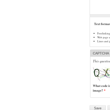
Text forma
Freelinkin
Web page ad
Lines and 
CAPTCHA
This questio
What code is
image?
*