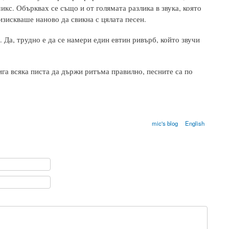
микс. Обърквах се също и от голямата разлика в звука, която
изискваше наново да свикна с цялата песен.
. Да, трудно е да се намери един евтин ривърб, който звучи
га всяка писта да държи ритъма правилно, песните са по
mic's blog
English