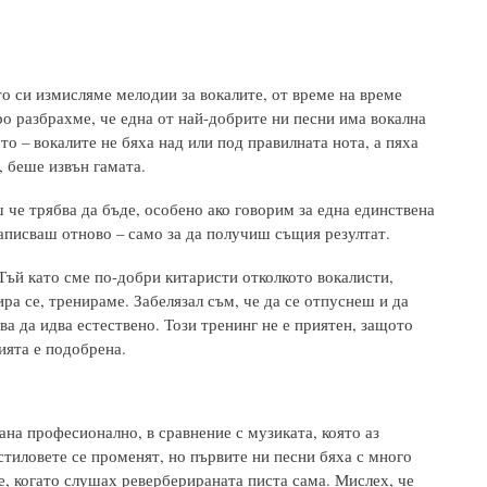
о си измисляме мелодии за вокалите, от време на време
ро разбрахме, че една от най-добрите ни песни има вокална
о – вокалите не бяха над или под правилната нота, а пяха
, беше извън гамата.
 че трябва да бъде, особено ако говорим за една единствена
 записваш отново – само за да получиш същия резултат.
Тъй като сме по-добри китаристи отколкото вокалисти,
ра се, тренираме. Забелязал съм, че да се отпуснеш и да
ва да идва естествено. Този тренинг не е приятен, защото
ията е подобрена.
ана професионално, в сравнение с музиката, която аз
стиловете се променят, но първите ни песни бяха с много
се, когато слушах реверберираната писта сама. Мислех, че