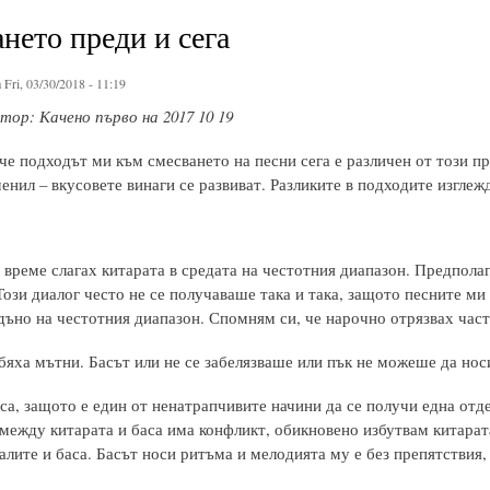
нето преди и сега
 Fri, 03/30/2018 - 11:19
ор: Качено първо на 2017 10 19
е подходът ми към смесването на песни сега е различен от този пр
енил – вкусовете винаги се развиват. Разликите в подходите изглежд
 време слагах китарата в средата на честотния диапазон. Предполаг
Този диалог често не се получаваше така и така, защото песните ми 
дъно на честотния диапазон. Спомням си, че нарочно отрязвах част 
бяха мътни. Басът или не се забелязваше или пък не можеше да нос
са, защото е един от ненатрапчивите начини да се получи една отде
 между китарата и баса има конфликт, обикновено избутвам китарата
алите и баса. Басът носи ритъма и мелодията му е без препятствия, 