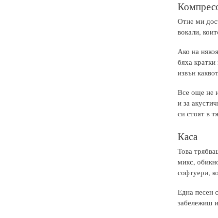
Компресо
Отне ми дос
вокали, коит
Ако на някоя
бяха кратки 
извън каквот
Все още не 
и за акусти
си стоят в т
Каса
Това трябваш
микс, обикно
софтуери, ко
Една песен с
забележиш и