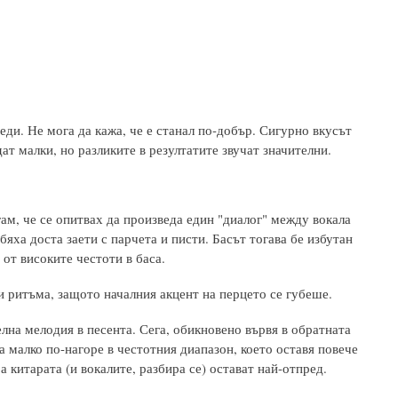
еди. Не мога да кажа, че е станал по-добър. Сигурно вкусът
ат малки, но разликите в резултатите звучат значителни.
ам, че се опитвах да произведа един "диалог" между вокала
бяха доста заети с парчета и писти. Басът тогава бе избутан
от високите честоти в баса.
и ритъма, защото началния акцент на перцето се губеше.
лна мелодия в песента. Сега, обикновено вървя в обратната
 малко по-нагоре в честотния диапазон, което оставя повече
а китарата (и вокалите, разбира се) остават най-отпред.