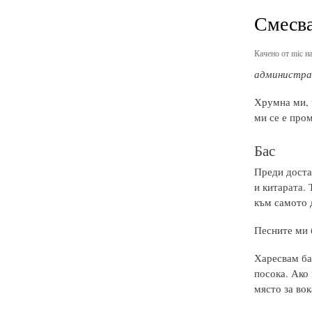
Смесва
Качено от
mic
на
администрат
Хрумна ми, ч
ми се е пром
Бас
Преди доста
и китарата. 
към самото 
Песните ми 
Харесвам ба
посока. Ако
място за вок