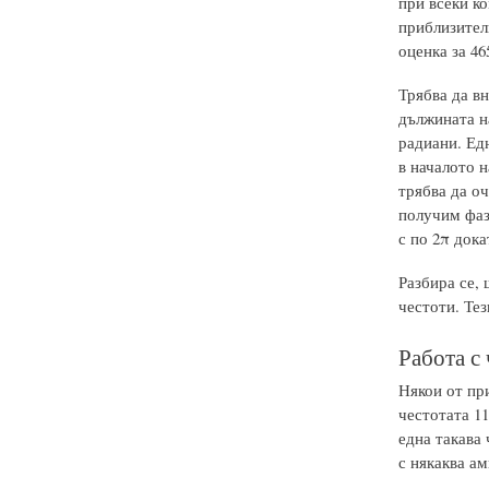
при всеки к
приблизител
оценка за 46
Трябва да в
дължината н
радиани. Едн
в началото н
трябва да оч
получим фаз
с по 2π дока
Разбира се,
честоти. Тез
Работа с 
Някои от пр
честотата 11
една такава 
с някаква ам