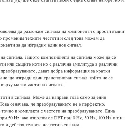
позволява да разложим сигнала на компоненти с прости вълни
то променим техните честоти и след това можем да
ненти за да изградим един нов сигнал.
на сигнала, защото композицията на сигнала може да се
ти или същите ноти но с различна амплитуда в различни
 преобразуването, дават добра информация за кратки
ане ще изгради един транспониран сигнал, който не се
върху малки части на сигнала.
тоти в сигнала. Може да направи това само за един
Това означава, че преобразуването не е перфектно.
 точно в комплекта с честоти на преобразуването. Една
ри 50 Hz, ако използваме DFT при 0 Hz, 50 Hz, 100 Hz и т.н.
о и действителните честоти в сигнала.