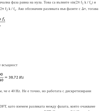
ачална фаза равна на нула. Това са вълните sin(2π f
k / f
) и
1
s
2π f
k / f
. Ако обозначим разликата във фазите с Δτ, тогава
2
s
 е всъщност
м, че е 40 Hz. Не е точно, но работата с дискретизирани
FT, като вземем разликата между фазата, която очакваме