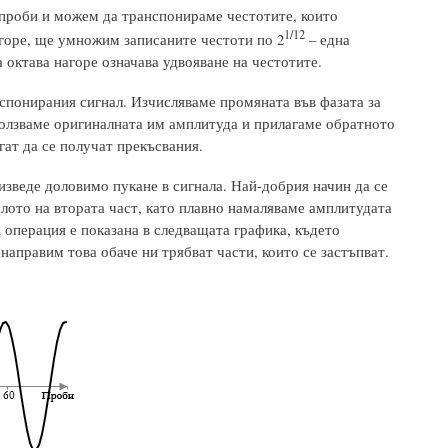
 проби и можем да транспонираме честотите, които
1/12
горе, ще умножим записаните честоти по 2
– една
 октава нагоре означава удвояване на честотите.
понирания сигнал. Изчисляваме промяната във фазата за
олзваме оригиналната им амплитуда и прилагаме обратното
гат да се получат прекъсвания.
изведе доловимо пукане в сигнала. Най-добрия начин да се
чалото на втората част, като плавно намаляваме амплитудата
а операция е показана в следващата графика, където
направим това обаче ни трябват части, които се застъпват.