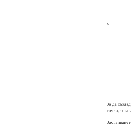
x
За да създа
точки, тогав
Застъпванет