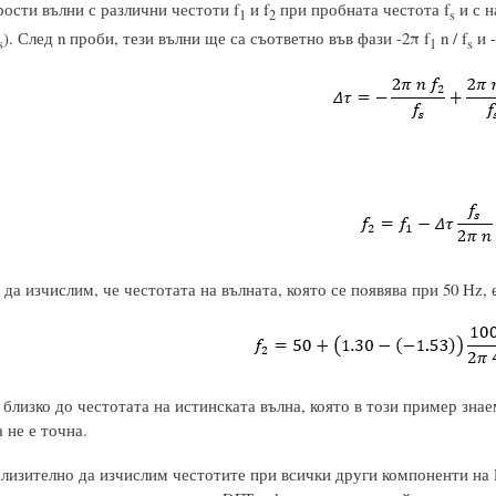
ости вълни с различни честоти f
и f
при пробната честота f
и с н
1
2
s
). След n проби, тези вълни ще са съответно във фази -2π f
n / f
и -
s
1
s
да изчислим, че честотата на вълната, която се появява при 50 Hz,
 близко до честотата на истинската вълна, която в този пример знае
 не е точна.
изително да изчислим честотите при всички други компоненти на D