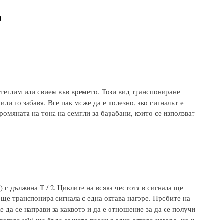
о
зтеглим или свием във времето. Този вид транспониране
ли го забавя. Все пак може да е полезно, ако сигналът е
ромяната на тона на семпли за барабани, които се използват
) с дължина T / 2. Циклите на всяка честота в сигнала ще
 ще транспонира сигнала с една октава нагоре. Пробите на
е да се направи за каквото и да е отношение за да се получи
тогава y(k) ще бъде същата песен с една октава нагоре, но и