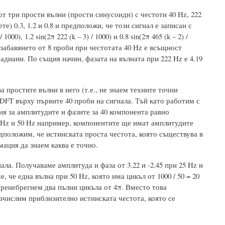
т три прости вълни (прости синусоиди) с честоти 40 Hz, 222
те) 0.3, 1.2 и 0.8 и предположи, че този сигнал е записан с
0), 1.2 sin(2π 222 (k – 3) / 1000) и 0.8 sin(2π 465 (k – 2) /
, забавянето от 8 проби при честотата 40 Hz е всъщност
01 радиани. По същия начин, фазата на вълната при 222 Hz е 4.19
 простите вълни в него (т.е., не знаем техните точни
 DFT върху първите 40 проби на сигнала. Тъй като работим с
ия за амплитудите и фазите за 40 компонента равно
25 Hz и 50 Hz например, компонентите ще имат амплитудите
редположим, че истинската проста честота, която съществува в
ация да знаем каква е точно.
ла. Получаваме амплитуда и фаза от 3.22 и -2.45 при 25 Hz и
е, че една вълна при 50 Hz, която има цикъл от 1000 / 50 = 20
 пренебрегнем два пълни цикъла от 4π. Вместо това
изчислим приблизително истинската честота, която се