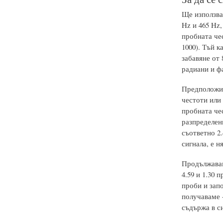
Ще използвам
Hz и 465 Hz,
пробната чест
1000). Тъй к
забавяне от 
радиани и фа
Предположи, 
честоти или 
пробната че
разпределени
съответно 2.
сигнала, е 
Продължаваме
4.59 и 1.30 
проби и запо
получаваме -
съдържа в си