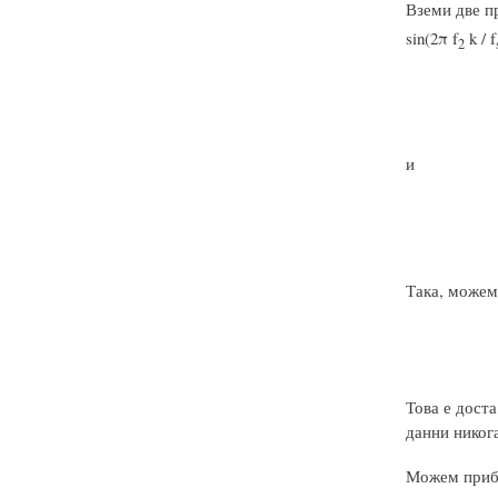
Вземи две пр
sin(2π f
k / f
2
и
Така, можем 
Това е доста
данни никога
Можем прибл