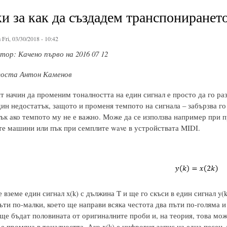
и за как да създадем транспониранет
 Fri, 03/30/2018 - 10:42
ор: Качено първо на 2016 07 12
госта Антон Каменов
т начин да променим тоналността на един сигнал е просто да го ра
ин недостатък, защото и променя темпото на сигнала – забързва го и
ък ако темпото му не е важно. Може да се използва например при п
те машини или пък при семплите wave в устройствата MIDI.
вземе един сигнал x(k) с дължина T и ще го скъси в един сигнал y(k
ъти по-малки, което ще направи всяка честота два пъти по-голяма и
 ще бъдат половината от оригиналните проби и, на теория, това мож
 е промяна в тоналността. Ако x(k) е цифровия запис на една песен, 