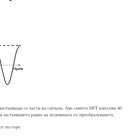
застъпващи се части на сигнала. Ако самото DFT използва 40
ави застъпването равно на половината от преобразуването.
от по-горе