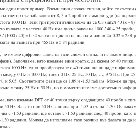
е един прост пример. Вземи един сложен сигнал, който се състои о
 съответно със забавяния от 8, 3 и 2 проби и с амплитуди (на върхове
ота 1000 Hz. Тези три прости вълни може да са 0.3 sin(2π 40 (k – 8) / 100
ато вълната с честота 40 Hz има цикъл равен на 1000 / 40 = 25 проби
8 / (1000 / 40) = 0.32 части от цикъла на вълната или or 2π 0.32 = 2.
зата на вълната при 465 Hz е 5.84 радиани.
че имаме цифровия запис на този сложен сигнал и не знаем нищо за
фази). Започваме, като вземаме един кратък, да кажем от 40 точки,
стота 1000 Hz, едно преобразуване с 40 точки ще ни даде информац
 между 0 Hz и 1000 Hz, тоест 0 Hz, 25 Hz, 50 Hz, …, 975 Hz. При 
41 и 5.05. Съответните фази ще са 1.89 и -1.53 radians. Можем да п
някъде между 25 Hz и 50 Hz, но в момента нямаме достатъчно информ
, като вземаме DFT от 40 точки върху следващите 40 проби в сигна
при 50 Hz. Фазата при 50 Hz започна при -1.53 и стана -1.30. Очаквахм
чва с -1.53 радиани, ще остане с -1.53 радиани след 40 проби, като
1.30 радиани. Можем да използваме тази разлика във фазата за да 
гнала.