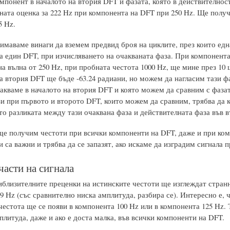
омпонент в началото на втория DFT и фазата, която в действителнос
ната оценка за 222 Hz при компонента на DFT при 250 Hz. Ще получ
5 Hz.
нимаваме винаги да вземем предвид броя на циклите, през които ед
а един DFT, при изчисляването на очакваната фаза. При компонента
а вълна от 250 Hz, при пробната честота 1000 Hz, ще мине през 10 
а втория DFT ще бъде -63.24 радиани, но можем да нагласим тази фаза
акваме в началото на втория DFT и която можем да сравним с фазат
и при първото и второто DFT, които можем да сравним, трябва да к
то разликата между тази очаквана фаза и действителната фаза във 
 ще получим честоти при всички компоненти на DFT, даже и при ком
и са важни и трябва да се запазят, ако искаме да изградим сигнала 
части на сигнала
иблизителните преценки на истинските честоти ще изглеждат стран
9 Hz (със сравнително ниска амплитуда, разбира се). Интересно е, ч
честота ще се появи в компонента 100 Hz или в компонента 125 Hz.
плитуда, даже и ако е доста малка, във всички компоненти на DFT.