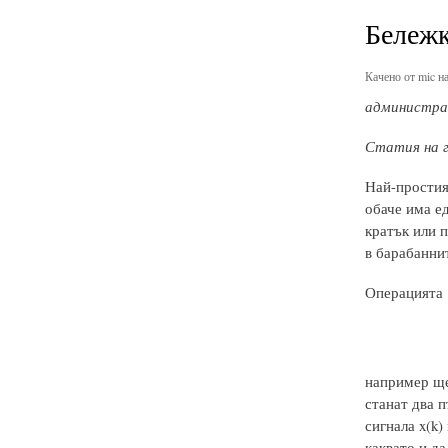
Бележк
Качено от
mic
на
администрат
Статия на 
Най-простия
обаче има ед
кратък или п
в барабанни
Операцията
например ще 
станат два п
сигнала x(k)
каквато и да