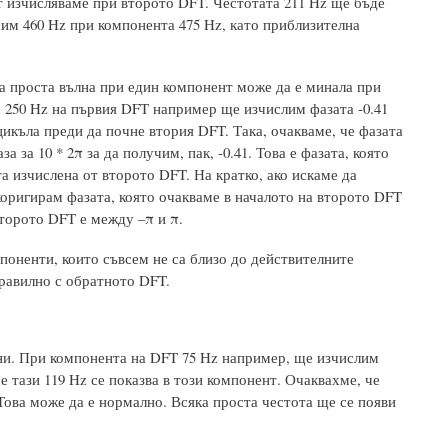
т изчисляваме при второто DFT. Честотата 211 Hz ще бъде
им 460 Hz при компонента 475 Hz, като приблизителна
на проста вълна при един компонент може да е минала при
 250 Hz на първия DFT например ще изчислим фазата -0.41
цикъла преди да почне втория DFT. Така, очакваме, че фазата
 за 10 * 2π за да получим, пак, -0.41. Това е фазата, която
а изчислена от второто DFT. На кратко, ако искаме да
оригирам фазата, която очакваме в началото на второто DFT
второто DFT е между –π и π.
поненти, които съвсем не са близо до действителните
правилно с обратното DFT.
ни. При компонента на DFT 75 Hz например, ще изчислим
е тази 119 Hz се показва в този компонент. Очаквахме, че
 Това може да е нормално. Всяка проста честота ще се появи