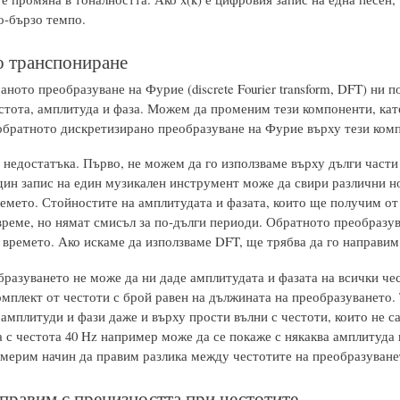
о-бързо темпо.
 транспониране
ното преобразуване на Фурие (discrete Fourier transform, DFT) ни 
естота, амплитуда и фаза. Можем да променим тези компоненти, ка
обратното дискретизирано преобразуване на Фурие върху тези компо
 недостатъка. Първо, не можем да го използваме върху дълги части 
дин запис на един музикален инструмент може да свири различни но
ремето. Стойностите на амплитудата и фазата, които ще получим от
време, но нямат смисъл за по-дълги периоди. Обратното преобразув
 времето. Ако искаме да използваме DFT, ще трябва да го направим 
бразуването не може да ни даде амплитудата и фазата на всички чес
мплект от честоти с брой равен на дължината на преобразуването. 
амплитуди и фази даже и върху прости вълни с честоти, които не са
 с честота 40 Hz например може да се покаже с някаква амплитуда п
америм начин да правим разлика между честотите на преобразуванет
справим с прецизността при честотите