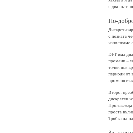
с два пъти п
По-добро
Дискретизира
с позната ч
използваме 
DFT има два
промени – е
точки във в
периоди от 
променя във
Второ, прео
дискретен ко
Произвежда 
проста вълна
Трябва да н
За да се 