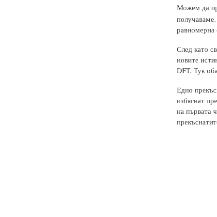
Можем да пр
получаваме.
равномерна о
След като с
новите исти
DFT. Тук оба
Едно прекъс
избягнат пре
на първата ч
прекъснатите