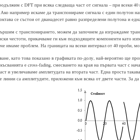
одължим с DFT при всяка следваща част от сигнала – при всеки 40
 Ако например искаме да транспонираме сигнала с един полутон на
ктава се състои от дванадесет равно разпределени полутона и една
вършим с транспонирането, можем да започнем да изграждаме транс
нски честоти, прикачваме ги към подходящите компоненти като изп
че имаме проблем. На границата на всеки интервал от 40 проби, мо
ване, като това показано в графиката по-долу, най-вероятно ще про
късванията е cross-fading, смесването на края на първата част с на
аст и увеличаваме амплитудата на втората част. Една проста такав
 линии са амплитудите, приложени към всяка от двете части. За да 