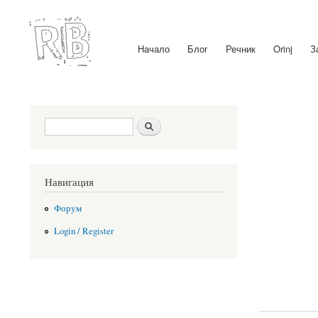
Начало
Блог
Речник
Orinj
З
Main menu
Search form
Search
Навигация
Форум
Login / Register