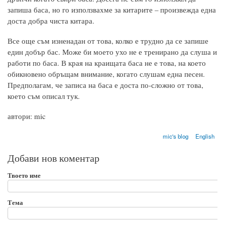
запиша баса, но го използвахме за китарите – произвежда една
доста добра чиста китара.
Все още съм изненадан от това, колко е трудно да се запише
един добър бас. Може би моето ухо не е тренирано да слуша и
работи по баса. В края на краищата баса не е това, на което
обикновено обръщам внимание, когато слушам една песен.
Предполагам, че записа на баса е доста по-сложно от това,
което съм описал тук.
автори: mic
mic's blog
English
Добави нов коментар
Твоето име
Тема