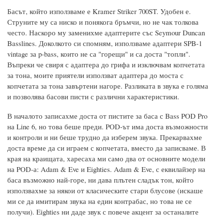
Басът, който използваме е Kramer Striker 700ST. Удобен е.
Струните му са ниско и понякога бръмчи, но не чак толкова
често. Наскоро му заменихме адаптерите със Seymour Duncan
Basslines. Доколкото си спомням, използваме адаптери SPB-1
vintage за p-bass, които не са "горещи" и са доста "топли".
Въпреки че свиря с адаптера до грифа и изключвам копчетата
за тона, моите приятели използват адаптера до моста с
копчетата за тона завъртени нагоре. Разликата в звука е голяма
и позволява басови писти с различни характеристики.
В началото записахме доста от пистите за баса с Bass POD Pro
на Line 6, но това беше преди. POD-ът има доста възможности
и контроли и ни беше трудно да изберем звука. Прекарвахме
доста време да си играем с копчетата, вместо да записваме. В
края на краищата, харесаха ми само два от основните модели
на POD-а: Adam & Eve и Eighties. Adam & Eve, с еквилайзер на
баса възможно най-горе, ни дава плътен сладък тон, който
използвахме за някои от класическите стари блусове (искаше
ми се да имитирам звука на един контрабас, но това не се
получи). Eighties ни даде звук с повече акцент за останалите