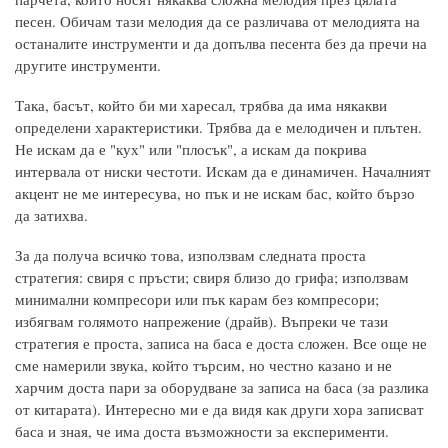
песен. Обичам тази мелодия да се различава от мелодията на
останалите инструменти и да допълва песента без да пречи на
другите инструменти.
Така, басът, който би ми харесал, трябва да има някакви
определени характеристики. Трябва да е мелодичен и плътен.
Не искам да е "кух" или "плосък", а искам да покрива
интервала от ниски честоти. Искам да е динамичен. Началният
акцент не ме интересува, но пък и не искам бас, който бързо
да затихва.
За да получа всичко това, използвам следната проста
стратегия: свиря с пръсти; свиря близо до грифа; използвам
минимални компресори или пък карам без компресори;
избягвам голямото напрежение (драйв). Въпреки че тази
стратегия е проста, записа на баса е доста сложен. Все още не
сме намерили звука, който търсим, но честно казано и не
харчим доста пари за оборудване за записа на баса (за разлика
от китарата). Интересно ми е да видя как други хора записват
баса и зная, че има доста възможности за експерименти.