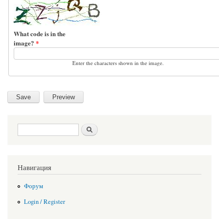
What code is in the
image?
*
Enter the characters shown in the image.
Search form
Search
Навигация
Форум
Login / Register