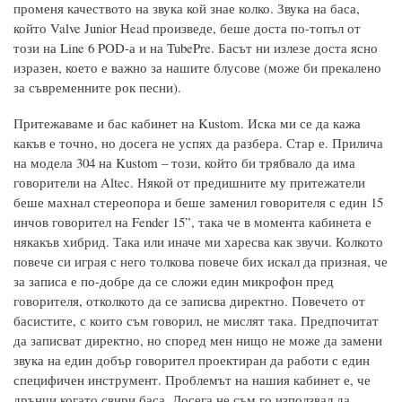
променя качеството на звука кой знае колко. Звука на баса,
който Valve Junior Head произведе, беше доста по-топъл от
този на Line 6 POD-а и на TubePre. Басът ни излезе доста ясно
изразен, което е важно за нашите блусове (може би прекалено
за съвременните рок песни).
Притежаваме и бас кабинет на Kustom. Иска ми се да кажа
какъв е точно, но досега не успях да разбера. Стар е. Прилича
на модела 304 на Kustom – този, който би трябвало да има
говорители на Altec. Някой от предишните му притежатели
беше махнал стереопора и беше заменил говорителя с един 15
инчов говорител на Fender 15”, така че в момента кабинета е
някакъв хибрид. Така или иначе ми харесва как звучи. Колкото
повече си играя с него толкова повече бих искал да призная, че
за записа е по-добре да се сложи един микрофон пред
говорителя, отколкото да се записва директно. Повечето от
басистите, с които съм говорил, не мислят така. Предпочитат
да записват директно, но според мен нищо не може да замени
звука на един добър говорител проектиран да работи с един
специфичен инструмент. Проблемът на нашия кабинет е, че
дрънчи когато свири баса. Досега не съм го използвал да