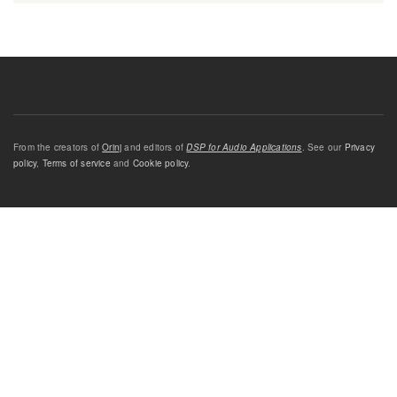
From the creators of
Orinj
and editors of
DSP for Audio Applications
. See our
Privacy
policy
,
Terms of service
and
Cookie policy
.