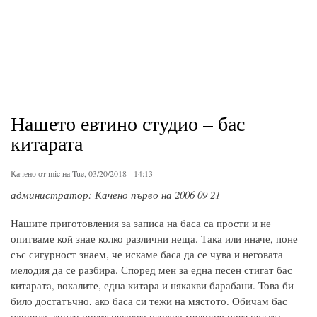
Нашето евтино студио – бас
китарата
Качено от
mic
на Tue, 03/20/2018 - 14:13
администратор: Качено първо на 2006 09 21
Нашите приготовления за записа на баса са прости и не
опитваме кой знае колко различни неща. Така или иначе, поне
със сигурност знаем, че искаме баса да се чува и неговата
мелодия да се разбира. Според мен за една песен стигат бас
китарата, вокалите, една китара и някакви барабани. Това би
било достатъчно, ако баса си тежи на мястото. Обичам бас
парчета, които носят някаква сложна мелодия през цялата