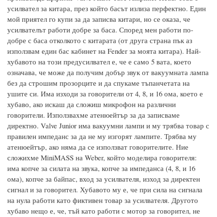
усилвател за китара, през който басът излиза перфектно. Един
мой приятел го купи за да записва китари, но се оказа, че
усилвателът работи добре за баса. Според мен работи по-
добре с баса отколкото с китарата (от друга страна пък аз
използвам един бас кабинет на Fender за моята китара). Най-
хубавото на този предусилвател е, че е само 5 вата, което
означава, че може да получим добър звук от вакуумната лампа
без да строшим прозорците и да спукаме тъпанчетата на
ушите си. Има изходи за говорители от 4, 8, и 16 ома, което е
хубаво, ако искаш да сложиш микрофон на различни
говорители. Използвахме атенюейтър за да записваме
директно. Valve Junior има вакуумни лампи и му трябва товар с
правилен импеданс за да не му изгорят лампите. Трябва му
атенюейтър, ако няма да се използват говорителите. Ние
сложихме MiniMASS на Weber, който моделира говорителя:
има копче за силата на звука, копче за импеданса (4, 8, и 16
ома), копче за байпас, вход за усилвателя, изход за директен
сигнал и за говорител. Хубавото му е, че при сила на сигнала
на нула работи като фиктивен товар за усилвателя. Другото
хубаво нещо е, че, тъй като работи с мотор за говорител, не