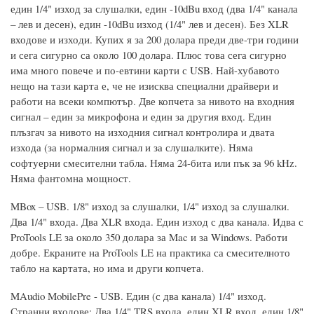
един 1/4" изход за слушалки, един -10dBu вход (два 1/4" канала
– лев и десен), един -10dBu изход (1/4" лев и десен). Без XLR
входове и изходи. Купих я за 200 долара преди две-три години
и сега сигурно са около 100 долара. Плюс това сега сигурно
има много повече и по-евтини карти с USB. Най-хубавото
нещо на тази карта е, че не изисква специални драйвери и
работи на всеки компютър. Две копчета за нивото на входния
сигнал – един за микрофона и един за другия вход. Един
плъзгач за нивото на изходния сигнал контролира и двата
изхода (за нормалния сигнал и за слушалките). Няма
софтуерни смесителни табла. Няма 24-бита или пък за 96 kHz.
Няма фантомна мощност.
MBox – USB. 1/8" изход за слушалки, 1/4" изход за слушалки.
Два 1/4" входа. Два XLR входа. Един изход с два канала. Идва с
ProTools LE за около 350 долара за Mac и за Windows. Работи
добре. Екраните на ProTools LE на практика са смесителното
табло на картата, но има и други копчета.
MAudio MobilePre - USB. Един (с два канала) 1/4" изход.
Странни входове: Два 1/4" TRS входа, един XLR вход, един 1/8"