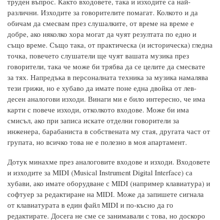
труден въпрос. Както входовете, така и изходите са най-
различни. Изходите за говорителите помагат. Колкото и да
обичам да смесвам през слушалките, от време на време е
добре, ако няколко хора могат да чуят резултата по едно и
също време. Също така, от практическа (и историческа) гледна
точка, повечето слушатели ще чуят вашата музика през
говорители, така че може би трябва да се целите да смесвате
за тях. Напредъка в персоналната техника за музика намалява
тези грижи, но е хубаво да имате поне една двойка от лев-
десен аналогови изходи. Винаги ми е било интересно, че има
карти с повече изходи, отколкото входове. Може би има
смисъл, ако при записа искате отделни говорители за
инженера, барабаниста в собствената му стая, другата част от
групата, но всичко това не е полезно в моя апартамент.
Дотук минахме през аналоговите входове и изходи. Входовете
и изходите за MIDI (Musical Instrument Digital Interface) са
хубави, ако имате оборудване с MIDI (например клавиатура) и
софтуер за редактиране на MIDI. Може да запишете сигнала
от клавиатурата в един файл MIDI и по-късно да го
редактирате. Досега не сме се занимавали с това, но доскоро