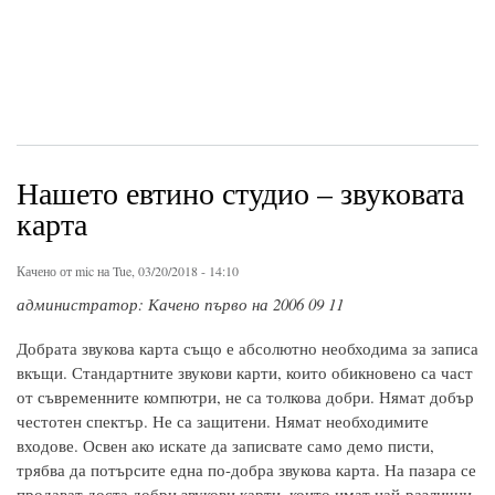
Нашето евтино студио – звуковата
карта
Качено от
mic
на Tue, 03/20/2018 - 14:10
администратор: Качено първо на 2006 09 11
Добрата звукова карта също е абсолютно необходима за записа
вкъщи. Стандартните звукови карти, които обикновено са част
от съвременните компютри, не са толкова добри. Нямат добър
честотен спектър. Не са защитени. Нямат необходимите
входове. Освен ако искате да записвате само демо писти,
трябва да потърсите една по-добра звукова карта. На пазара се
продават доста добри звукови карти, които имат най-различни