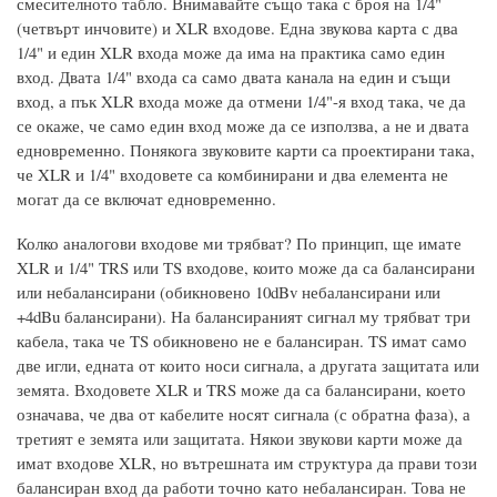
смесителното табло. Внимавайте също така с броя на 1/4"
(четвърт инчовите) и XLR входове. Една звукова карта с два
1/4" и един XLR входа може да има на практика само един
вход. Двата 1/4" входа са само двата канала на един и същи
вход, а пък XLR входа може да отмени 1/4"-я вход така, че да
се окаже, че само един вход може да се използва, а не и двата
едновременно. Понякога звуковите карти са проектирани така,
че XLR и 1/4" входовете са комбинирани и два елемента не
могат да се включат едновременно.
Колко аналогови входове ми трябват? По принцип, ще имате
XLR и 1/4" TRS или TS входове, които може да са балансирани
или небалансирани (обикновено 10dBv небалансирани или
+4dBu балансирани). На балансираният сигнал му трябват три
кабела, така че TS обикновено не е балансиран. TS имат само
две игли, едната от които носи сигнала, а другата защитата или
земята. Входовете XLR и TRS може да са балансирани, което
означава, че два от кабелите носят сигнала (с обратна фаза), а
третият е земята или защитата. Някои звукови карти може да
имат входове XLR, но вътрешната им структура да прави този
балансиран вход да работи точно като небалансиран. Това не