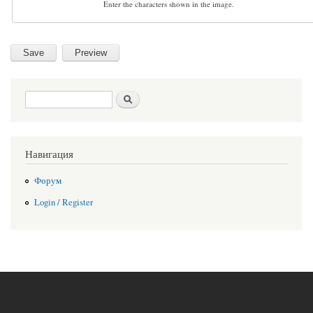
Enter the characters shown in the image.
Search form
Search
Навигация
Форум
Login / Register