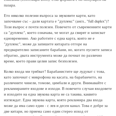
пазара.
Ето няколко полезни въпроса за звуковите карти, като
започваме със – дали картата е "дуплекс" (англ., "full duplex")?
Този въпрос е почти полезен. Повечето от съвременните карти
са "дуплекс", което означава, че могат да свирят и записват
едновременно. Ако работите с една карта, която не е
"дуплекс", може да запишете китарата отгоре на
предварително записаните барабани, но, когато пуснете записа
обратно, двата инструмента може да почнат по различно
време, което прави целия запис безполезен.
Колко входа ми трябват? Барабанистите ще лудуват с това,
като започнат с микрофона на касата, на барабанчето, на
различните чинели, томове, цимбали и други. Внимавайте с
рекламираните входове и изходи. В повечето случаи входовете
и изходите на една звукова карта не са такива, каквито
изглеждат. Една звукова карта, която рекламира два входа
може да има само един - с лев и десен канал. Това е добре за
две китари, но приема само един стерео изход от