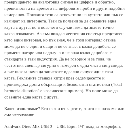
превръщането на аналоговия сигнал на цифров и обратно,
прецизността на времето на цифровите проби и други подобни
измерения. Понякога тези са отпечатани на кутията или пък се
намират на интернета. Тези са полезни за да сравните една
карта с друга, но в повечето случаи няма да знаете точно
какво означават. Аз съм виждал честотния спектър представен
като един интервал, но пък зная, че в този интервал отзива
може да не е един и същи и не се знае, с колко децибела се
променя нагоре или надолу, а и не зная колко децибела е
стандарта в тази индустрия. Да не говорим и за това, че
честотния спектър сигурно е измерен с една чиста синусоида,
а вие никога няма да записвате идеални синусоиди с тази
карта. Рекламите станаха хитри през седемдесетте и
произведоха доста объркващи и безполезни статистики ("total
harmonic distortion" е класическия пример). Но поне може да
сравните една карта с друга.
Какво използваме? Ето някои от картите, които използваме или
сме използвали:
Aardvark DirectMix USB 3 – USB. Един 1/4" вход за микрофон,