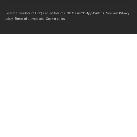
From the creators of
Orinj
and editors of
DSP for Audio Applications
. See our
Privacy
policy
,
Terms of service
and
Cookie policy
.