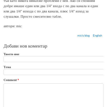
тъй като никога нямахме проблеми с нея. Ако си спомням
добре имаше един или два 1/4" входа с по два канала и един
или два 1/4" изхода с по два канала, плюс 1/4" изход за
слушалки. Просто смесително табло.
автори: mic
mic's blog
English
Добави нов коментар
Твоето име
Тема
Comment
*