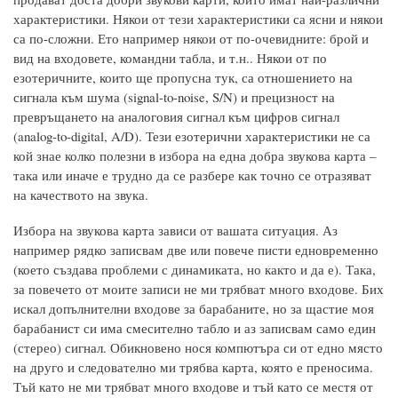
характеристики. Някои от тези характеристики са ясни и някои
са по-сложни. Ето например някои от по-очевидните: брой и
вид на входовете, командни табла, и т.н.. Някои от по
езотеричните, които ще пропусна тук, са отношението на
сигнала към шума (signal-to-noise, S/N) и прецизност на
превръщането на аналоговия сигнал към цифров сигнал
(analog-to-digital, A/D). Тези езотерични характеристики не са
кой знае колко полезни в избора на една добра звукова карта –
така или иначе е трудно да се разбере как точно се отразяват
на качеството на звука.
Избора на звукова карта зависи от вашата ситуация. Аз
например рядко записвам две или повече писти едновременно
(което създава проблеми с динамиката, но както и да е). Така,
за повечето от моите записи не ми трябват много входове. Бих
искал допълнителни входове за барабаните, но за щастие моя
барабанист си има смесително табло и аз записвам само един
(стерео) сигнал. Обикновено нося компютъра си от едно място
на друго и следователно ми трябва карта, която е преносима.
Тъй като не ми трябват много входове и тъй като се местя от