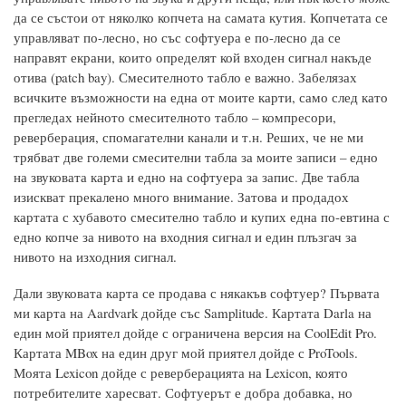
да се състои от няколко копчета на самата кутия. Копчетата се
управляват по-лесно, но със софтуера е по-лесно да се
направят екрани, които определят кой входен сигнал накъде
отива (patch bay). Смесителното табло е важно. Забелязах
всичките възможности на една от моите карти, само след като
прегледах нейното смесителното табло – компресори,
реверберация, спомагателни канали и т.н. Реших, че не ми
трябват две големи смесителни табла за моите записи – едно
на звуковата карта и едно на софтуера за запис. Две табла
изискват прекалено много внимание. Затова и продадох
картата с хубавото смесително табло и купих една по-евтина с
едно копче за нивото на входния сигнал и един плъзгач за
нивото на изходния сигнал.
Дали звуковата карта се продава с някакъв софтуер? Първата
ми карта на Aardvark дойде със Samplitude. Картата Darla на
един мой приятел дойде с ограничена версия на CoolEdit Pro.
Картата MBox на един друг мой приятел дойде с ProTools.
Моята Lexicon дойде с реверберацията на Lexicon, която
потребителите харесват. Софтуерът е добра добавка, но