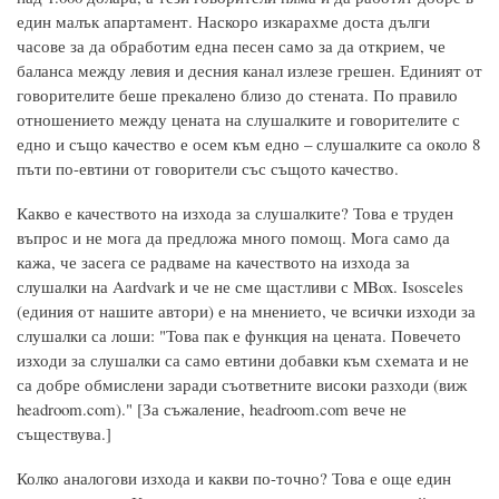
един малък апартамент. Наскоро изкарахме доста дълги
часове за да обработим една песен само за да открием, че
баланса между левия и десния канал излезе грешен. Единият от
говорителите беше прекалено близо до стената. По правило
отношението между цената на слушалките и говорителите с
едно и също качество е осем към едно – слушалките са около 8
пъти по-евтини от говорители със същото качество.
Какво е качеството на изхода за слушалките? Това е труден
въпрос и не мога да предложа много помощ. Мога само да
кажа, че засега се радваме на качеството на изхода за
слушалки на Aardvark и че не сме щастливи с MBox. Isosceles
(единия от нашите автори) е на мнението, че всички изходи за
слушалки са лоши: "Това пак е функция на цената. Повечето
изходи за слушалки са само евтини добавки към схемата и не
са добре обмислени заради съответните високи разходи (виж
headroom.com)." [За съжаление, headroom.com вече не
съществува.]
Колко аналогови изхода и какви по-точно? Това е още един