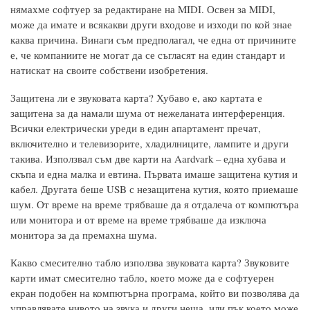
нямахме софтуер за редактиране на MIDI. Освен за MIDI,
може да имате и всякакви други входове и изходи по кой знае
каква причина. Винаги съм предполагал, че една от причините
е, че компаниите не могат да се съгласят на един стандарт и
натискат на своите собствени изобретения.
Защитена ли е звуковата карта? Хубаво е, ако картата е
защитена за да намали шума от нежеланата интерференция.
Всички електрически уреди в един апартамент пречат,
включително и телевизорите, хладилниците, лампите и други
такива. Използвал съм две карти на Aardvark – една хубава и
скъпа и една малка и евтина. Първата имаше защитена кутия и
кабел. Другата беше USB с незащитена кутия, която приемаше
шум. От време на време трябваше да я отдалеча от компютъра
или монитора и от време на време трябваше да изключа
монитора за да премахна шума.
Какво смесително табло използва звуковата карта? Звуковите
карти имат смесително табло, което може да е софтуерен
екран подобен на компютърна програма, който ви позволява да
управлявате нивото на звука и други неща, или пък което може