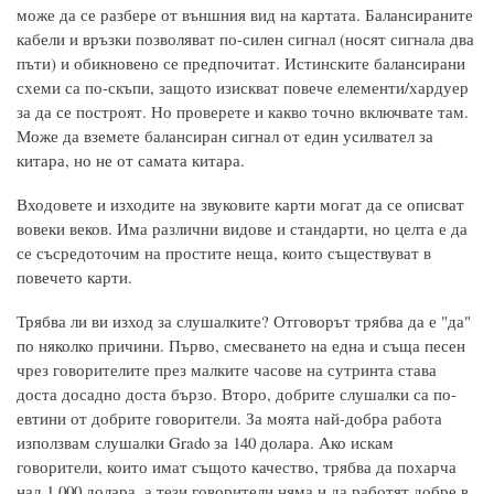
може да се разбере от външния вид на картата. Балансираните
кабели и връзки позволяват по-силен сигнал (носят сигнала два
пъти) и обикновено се предпочитат. Истинските балансирани
схеми са по-скъпи, защото изискват повече елементи/хардуер
за да се построят. Но проверете и какво точно включвате там.
Може да вземете балансиран сигнал от един усилвател за
китара, но не от самата китара.
Входовете и изходите на звуковите карти могат да се описват
вовеки веков. Има различни видове и стандарти, но целта е да
се съсредоточим на простите неща, които съществуват в
повечето карти.
Трябва ли ви изход за слушалките? Отговорът трябва да е "да"
по няколко причини. Първо, смесването на една и съща песен
чрез говорителите през малките часове на сутринта става
доста досадно доста бързо. Второ, добрите слушалки са по-
евтини от добрите говорители. За моята най-добра работа
използвам слушалки Grado за 140 долара. Ако искам
говорители, които имат същото качество, трябва да похарча
над 1.000 долара, а тези говорители няма и да работят добре в