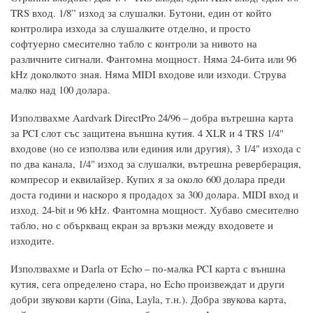
TRS вход. 1/8” изход за слушалки. Бутони, един от който
контролира изхода за слушалките отделно, и просто
софтуерно смесително табло с контроли за нивото на
различните сигнали. Фантомна мощност. Няма 24-бита или 96
kHz доколкото зная. Няма MIDI входове или изходи. Струва
малко над 100 долара.
Използвахме Aardvark DirectPro 24/96 – добра вътрешна карта
за PCI слот със защитена външна кутия. 4 XLR и 4 TRS 1/4"
входове (но се използва или единия или другия), 3 1/4" изхода с
по два канала, 1/4" изход за слушалки, вътрешна реверберация,
компресор и еквилайзер. Купих я за около 600 долара преди
доста години и наскоро я продадох за 300 долара. MIDI вход и
изход. 24-bit и 96 kHz. Фантомна мощност. Хубаво смесително
табло, но с объркващ екран за връзки между входовете и
изходите.
Използвахме и Darla от Echo – по-малка PCI карта с външна
кутия, сега определено стара, но Echo произвеждат и други
добри звукови карти (Gina, Layla, т.н.). Добра звукова карта,