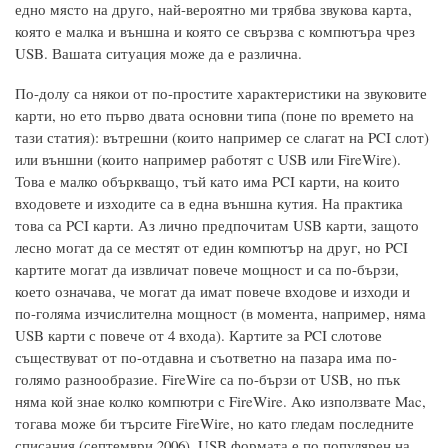
едно място на друго, най-вероятно ми трябва звукова карта,
която е малка и външна и която се свързва с компютъра чрез
USB. Вашата ситуация може да е различна.
По-долу са някои от по-простите характеристики на звуковите
карти, но ето първо двата основни типа (поне по времето на
тази статия): вътрешни (които например се слагат на PCI слот)
или външни (които например работят с USB или FireWire).
Това е малко объркващо, тъй като има PCI карти, на които
входовете и изходите са в една външна кутия. На практика
това са PCI карти. Аз лично предпочитам USB карти, защото
лесно могат да се местят от един компютър на друг, но PCI
картите могат да извличат повече мощност и са по-бързи,
което означава, че могат да имат повече входове и изходи и
по-голяма изчислителна мощност (в момента, например, няма
USB карти с повече от 4 входа). Картите за PCI слотове
съществуват от по-отдавна и съответно на пазара има по-
голямо разнообразие. FireWire са по-бързи от USB, но пък
няма кой знае колко компютри с FireWire. Ако използвате Mac,
тогава може би търсите FireWire, но като гледам последните
списания (септември 2006), USB формата е по популярен на