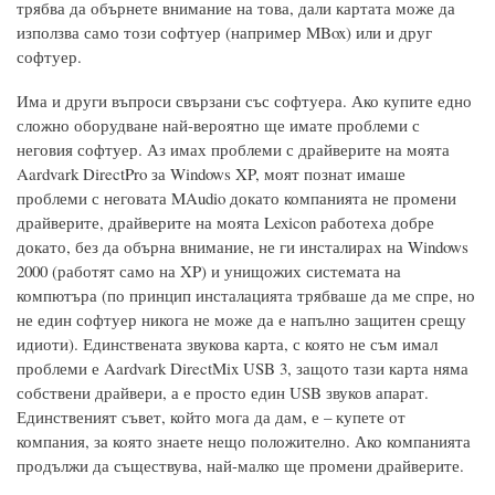
трябва да обърнете внимание на това, дали картата може да
използва само този софтуер (например MBox) или и друг
софтуер.
Има и други въпроси свързани със софтуера. Ако купите едно
сложно оборудване най-вероятно ще имате проблеми с
неговия софтуер. Аз имах проблеми с драйверите на моята
Aardvark DirectPro за Windows XP, моят познат имаше
проблеми с неговата MAudio докато компанията не промени
драйверите, драйверите на моята Lexicon работеха добре
докато, без да обърна внимание, не ги инсталирах на Windows
2000 (работят само на XP) и унищожих системата на
компютъра (по принцип инсталацията трябваше да ме спре, но
не един софтуер никога не може да е напълно защитен срещу
идиоти). Единствената звукова карта, с която не съм имал
проблеми е Aardvark DirectMix USB 3, защото тази карта няма
собствени драйвери, а е просто един USB звуков апарат.
Единственият съвет, който мога да дам, е – купете от
компания, за която знаете нещо положително. Ако компанията
продължи да съществува, най-малко ще промени драйверите.