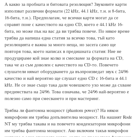
А какво за пробната и битовата резолюция? Звуковите карти
използват различни формати (22 kHz, 44.1 kHz, т.н. и 8-бита,
16-бита, т.н.). Предполагам, че всички карти могат да се
справят поне с качеството на едно CD, което е 44.1 kHz 16-
бита, но може пък на вас да ви трябва повече. По някое време
трябва да напиша една статия за всичко това, тъй като
резолюцията е важна за много неща, но засега само ще
повторя това, което написах в предишната статия: Ние не
продуцираме кой знае колко и смесваме за формата на CD,
така че аз съм доволен с качеството на CD-то. Повечето
слушатели нямат оборудването да възпроизведат звук с 24/96
качество и най вероятно ще слушат едно CD с 16-бита и 44.1
kHz. Не се знае също така дали човешкото ухо може да схване
предимствата на 24/96. Това означава, че 24/96 най-вероятно е
полезно само при смесването и при мастеринг.
Трябва ли фантомна мощност (phantom power)? На някои
микрофони им трябва допълнителна мощност. На нашият Rode
NT му трябва такава и на повечето кондензаторни микрофони
им трябва фантомна мощност. Ако включим такъв микрофон