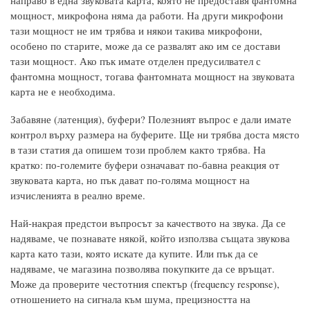
направо в една звуковата карта, която не предоставя фантомна
мощност, микрофона няма да работи. На други микрофони
тази мощност не им трябва и някои такива микрофони,
особено по старите, може да се развалят ако им се достави
тази мощност. Ако пък имате отделен предусилвател с
фантомна мощност, тогава фантомната мощност на звуковата
карта не е необходима.
Забавяне (латенция), буфери? Полезният въпрос е дали имате
контрол върху размера на буферите. Ще ни трябва доста място
в тази статия да опишем този проблем както трябва. На
кратко: по-големите буфери означават по-бавна реакция от
звуковата карта, но пък дават по-голяма мощност на
изчисленията в реално време.
Най-накрая предстои въпросът за качеството на звука. Да се
надяваме, че познавате някой, който използва същата звукова
карта като тази, която искате да купите. Или пък да се
надяваме, че магазина позволява покупките да се връщат.
Може да проверите честотния спектър (frequency response),
отношението на сигнала към шума, прецизността на