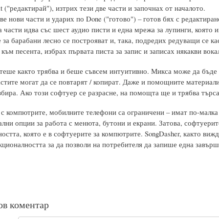
t ("редактирай"), изтрих тези две части и започнах от началото.
е нови части и ударих по Done ("готово") – готов бях с редактиран
а части идва със шест аудио писти и една мрежа за лупинги, която и
 за барабани лесно се построяват и, така, подредих редуващи се ка
към песента, избрах първата писта за запис и записах някакви вока
теше както трябва и беше съвсем интуитивно. Микса може да бъде 
стите могат да се повтарят / копират. Даже и помощните материали
збира. Ако този софтуер се разрасне, на помощта ще и трябва търса
 с компютрите, мобилните телефони са ограничени – имат по-малка
лни опции за работа с менюта, бутони и екрани. Затова, софтуери
остта, която е в софтуерите за компютрите. SongDasher, както вижд
кционалността за да позволи на потребителя да запише една завърш
ов коментар