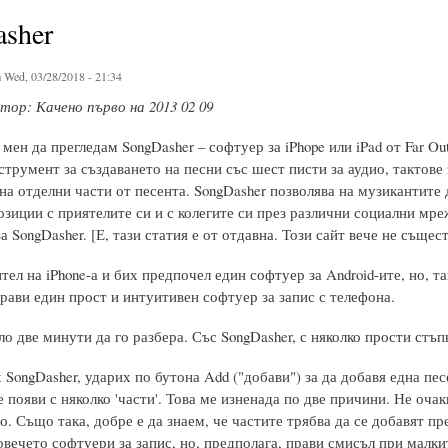
sher
 Wed, 03/28/2018 - 21:34
ор: Качено първо на 2013 02 09
мен да прегледам SongDasher – софтуер за iPhope или iPad от Far Ou
трумент за създаването на песни със шест писти за аудио, тактове 
а отделни части от песента. SongDasher позволява на музикантите 
зиции с приятелите си и с колегите си през различни социални мрежи
а SongDasher. [Е, тази статия е от отдавна. Този сайт вече не същес
ел на iPhone-а и бих предпочел един софтуер за Android-ите, но, т
рави един прост и интуитивен софтуер за запис с телефона.
о две минути да го разбера. Със SongDasher, с няколко прости стъ
SongDasher, ударих по бутона Add ("добави") за да добавя една пес
 появи с няколко 'части'. Това ме изненада по две причини. Не оча
о. Също така, добре е да знаем, че частите трябва да се добавят пр
овечето софтуери за запис, но, предполага, прави смисъл при малки