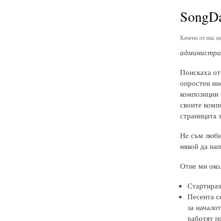
SongDa
Качено от
mic
на
администрат
Поискаха от 
опростен инс
композиции н
своите компо
страницата з
Нe съм любит
някой да нап
Отне ми окол
Стартирах 
Песента се
за началот
работят п