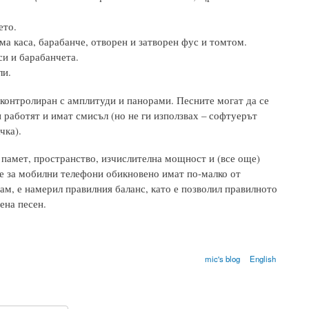
ето.
ма каса, барабанче, отворен и затворен фус и томтом.
си и барабанчета.
ли.
контролиран с амплитуди и панорами. Песните могат да се
 работят и имат смисъл (но не ги използвах – софтуерът
чка).
 памет, пространство, изчислителна мощност и (все още)
те за мобилни телефони обикновено имат по-малко от
ам, е намерил правилния баланс, като е позволил правилното
ена песен.
mic's blog
English