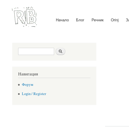
Начало
Блог
Речник
Orinj
З
Main menu
Search form
Search
Навигация
Форум
Login / Register