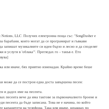
t Notions, LLC. Получих електронна поща със: "SongDasher е
за барабани, които могат да се програмират и гъвкави
да запишат музикалните си идеи бързо и лесно и да споделят
 и услуги в 'облака'". Прегледах го – такъв е. Ето
твува]
ака или иначе, бях приятно изненадан. Крайно време беше
пки може да се построи една доста завършена песен:
ен и дадох име на песента.
квах песента вече да има тактове за първоначалното броене и
еди песента да бъде записана. Това не е начина, по който
те капацитети на телефона. Така или иначе, щракнах по