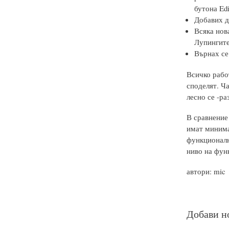
бутона Edi
Добавих дв
Всяка нов
Лупингите
Върнах се 
Всичко рабо
споделят. Ча
лесно се -ра
В сравнение
имат минима
функционалн
ниво на фун
автори: mic
Добави н