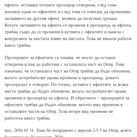
ефекта, оставиш техните прозорци отворени, след това
махнеш един от ефектите и след това се опиташ да промениш
заглавието на другия ефект, можеш да получиш грешка.
Когато заглавието на ефекта се променя в прозореца за ефекта,
трябва също да се промени в кутията с ефектите в панела с
контролите за пистата вляво на пистата. Това не винаги работи
както трябва.
Прозорците за ефектите са такива, че могат да останат
отворени и пак да работиш с останалата част на Orinj. Това
означава, че останалата част на Orinj трябва да бъде обновена,
когато потребителят прави промени в прозореца, докато
прозорецът е отворен. По-точно, кутията с ефектите за всяка
писта трябва да бъдат обновени, когато потребителят прави
промени в прозореца на ефекта. И обратното – прозорците за
ефектите трябва да бъдат обновени, когато има промени в
останалите части на Orinj. Този втори вид промени не
работеха както трябва.
mic, 2016 03 31: Това бе поправено с версия 2.5.3 на Orinj, която
бе качена на 31-ви март, 2016.