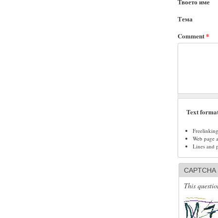
Твоето име
Тема
Comment
*
Text forma
Freelinkin
Web page ad
Lines and 
CAPTCHA
This questio