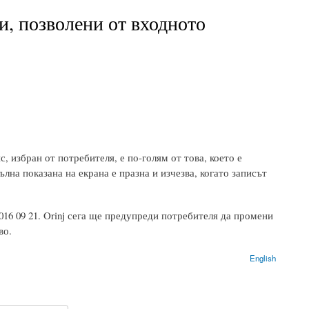
зи, позволени от входното
с, избран от потребителя, е по-голям от това, което е
лна показана на екрана е празна и изчезва, когато записът
 2016 09 21. Orinj сега ще предупреди потребителя да промени
во.
English