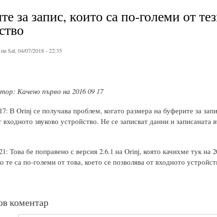
те за запис, които са по-големи от те
ство
на Sat, 04/07/2018 - 22:35
ор: Качено първо на 2016 09 17
 17: В Orinj се получава проблем, когато размера на буферите за запи
 входното звуково устройство. Не се записват данни и записаната въ
 21: Това бе поправено с версия 2.6.1 на Orinj, която качихме тук на
о те са по-големи от това, което се позволява от входното устройст
ов коментар