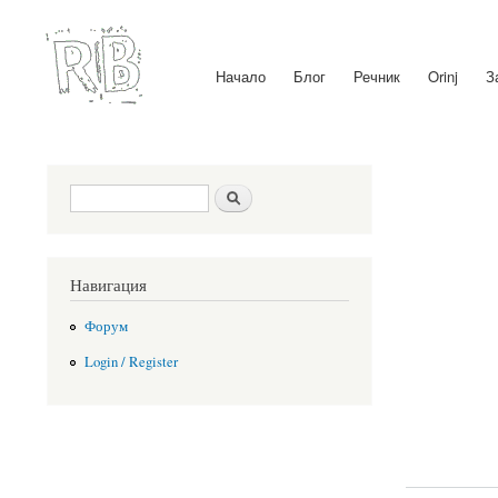
Начало
Блог
Речник
Orinj
З
Main menu
Search form
Search
Навигация
Форум
Login / Register