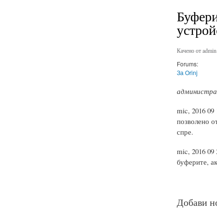
Буфери
устрой
Качено от
admin
Forums:
За Orinj
администрат
mic, 2016 09
позволено от
спре.
mic, 2016 09
буферите, ак
Добави н