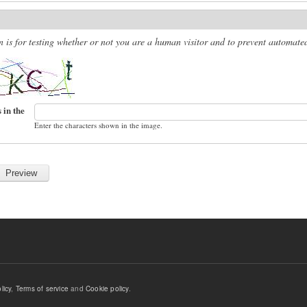
n is for testing whether or not you are a human visitor and to prevent automat
 in the
Enter the characters shown in the image.
licy
,
Terms of service
and
Cookie policy
.