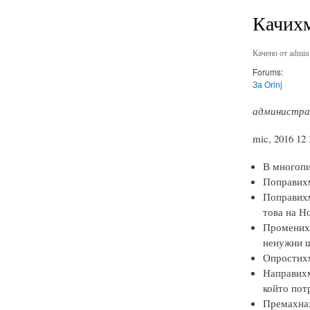
Качихм
Качено от
admin
Forums:
За Orinj
администрат
mic, 2016 12
В многопи
Поправихме
Поправихм
това на Н
Променихм
ненужни 
Опростихм
Направихме
който пот
Премахнах