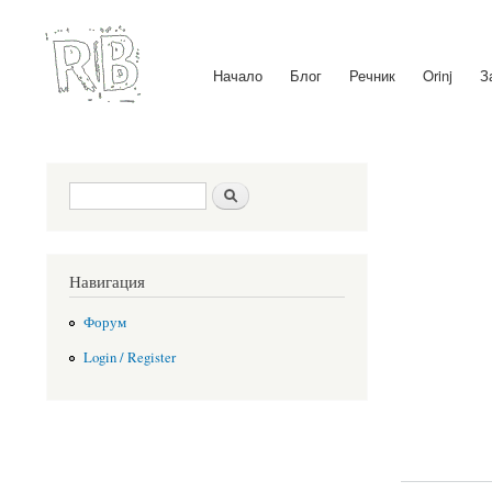
Начало
Блог
Речник
Orinj
З
Main menu
Search form
Search
Навигация
Форум
Login / Register