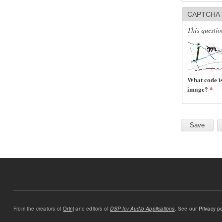
CAPTCHA
This questio
What code is
image?
*
From the creators of
Orinj
and editors of
DSP for Audio Applications
. See our
Privacy po