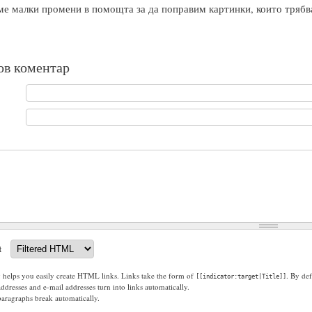
е малки промени в помощта за да поправим картинки, които трябв
ов коментар
t
g helps you easily create HTML links. Links take the form of
. By def
[[indicator:target|Title]]
dresses and e-mail addresses turn into links automatically.
paragraphs break automatically.