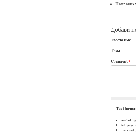
Направихм
Добави н
Твоето име
Тема
Comment
*
Text forma
Freelinkin
Web page ad
Lines and 