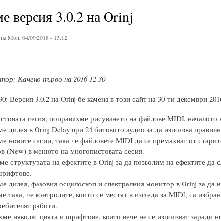
е версия 3.0.2 на Orinj
на Mon, 04/09/2018 - 13:12
ор: Качено първо на 2016 12 30
 30: Версия 3.0.2 на Orinj бе качена в този сайт на 30-ти декември 
стовата сесия, поправихме рисуването на файлове MIDI, началото на
 дилея в Orinj Delay при 24 битовото аудио за да използва правилни
е новите сесии, така че файловете MIDI да се премахват от старите
ов (New) в менюто на многопистовата сесия.
е структурата на ефектите в Orinj за да позволим на ефектите да с
шрифтове.
е дилея, фазовия осцилоскоп и спектралния монитор в Orinj за да н
 така, че контролите, които се местят в изгледа за MIDI, са избран
ребителят работи.
ме няколко цвята и шрифтове, които вече не се използват заради но