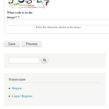
What code is in the
image?
*
Enter the characters shown in the image.
Search form
Search
Навигация
Форум
Login / Register