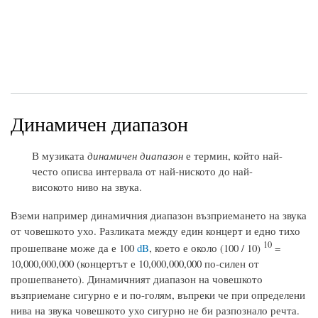
Динамичен диапазон
В музиката
динамичен диапазон
е термин, който най-
често описва интервала от най-ниското до най-
високото ниво на звука.
Вземи например динамичния диапазон възприемането на звука
от човешкото ухо. Разликата между един концерт и едно тихо
10
прошепване може да е 100
dB
, което е около (100 / 10)
=
10,000,000,000 (концертът е 10,000,000,000 по-силен от
прошепването). Динамичният диапазон на човешкото
възприемане сигурно е и по-голям, въпреки че при определени
нива на звука човешкото ухо сигурно не би разпознало речта.