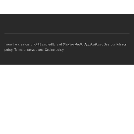
From the creators of
Orinj
and editors of
DSP for Audio Applications
. See our
Privacy
policy
,
Terms of service
and
Cookie policy
.