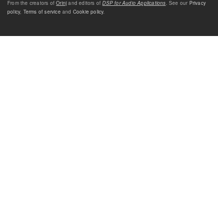
From the creators of
Orinj
and editors of
DSP for Audio Applications
. See our
Privacy
policy
,
Terms of service
and
Cookie policy
.