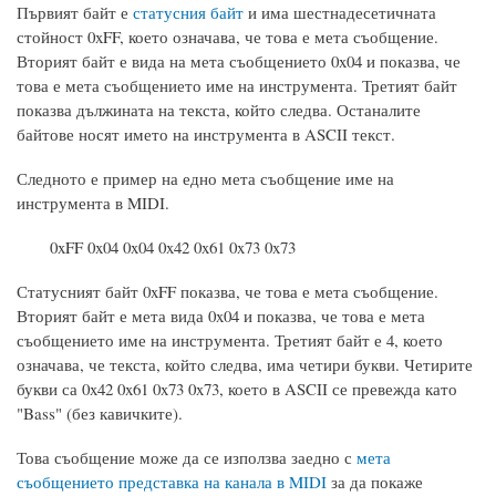
Първият байт е
статусния байт
и има шестнадесетичната
стойност 0xFF, което означава, че това е мета съобщение.
Вторият байт е вида на мета съобщението 0x04 и показва, че
това е мета съобщението име на инструмента. Третият байт
показва дължината на текста, който следва. Останалите
байтове носят името на инструмента в ASCII текст.
Следното е пример на едно мета съобщение име на
инструмента в MIDI.
0xFF 0x04 0x04 0x42 0x61 0x73 0x73
Статусният байт 0xFF показва, че това е мета съобщение.
Вторият байт е мета вида 0x04 и показва, че това е мета
съобщението име на инструмента. Третият байт е 4, което
означава, че текста, който следва, има четири букви. Четирите
букви са 0x42 0x61 0x73 0x73, което в ASCII се превежда като
"Bass" (без кавичките).
Това съобщение може да се използва заедно с
мета
съобщението представка на канала в MIDI
за да покаже