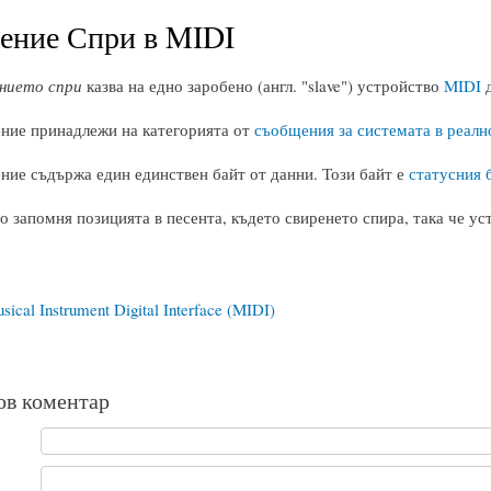
ение Спри в MIDI
нието спри
казва на едно заробено (англ. "slave") устройство
MIDI
д
ние принадлежи на категорията от
съобщения за системата в реалн
ние съдържа един единствен байт от данни. Този байт е
статусния 
о запомня позицията в песента, където свиренето спира, така че у
cal Instrument Digital Interface (MIDI)
ов коментар