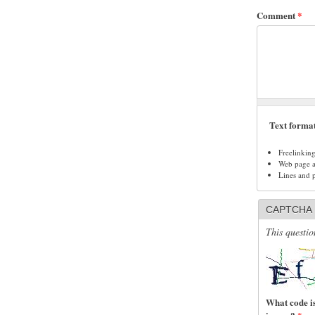
Comment
*
Text forma
Freelinkin
Web page ad
Lines and 
CAPTCHA
This questio
What code is