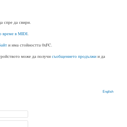
а спре да свири.
о време в MIDI
.
байт
и има стойността 0xFC.
стройството може да получи
съобщението продължи
и да
English