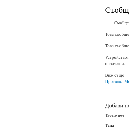
Съобщ
Съобще
Това съобще
Това съобще
Устройствот
продължи.
Виж също:
Протокол Musi
Добави н
Твоето име
Тема