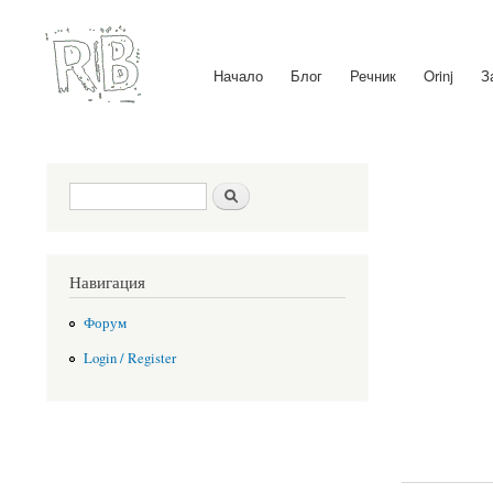
Начало
Блог
Речник
Orinj
З
Main menu
Search form
Search
Навигация
Форум
Login / Register