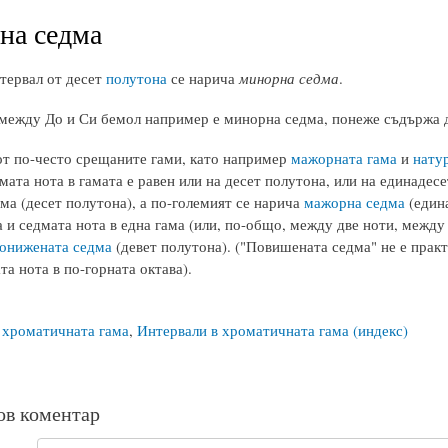
на седма
тервал от десет
полутона
се нарича
минорна седма
.
между До и Си бемол например е минорна седма, понеже съдържа д
от по-често срещаните гами, като например
мажорната гама
и
нату
мата нота в гамата е равен или на десет полутона, или на единадес
ма (десет полутона), а по-големият се нарича
мажорна седма
(едина
а и седмата нота в една гама (или, по-общо, между две ноти, между
онижената седма
(девет полутона). ("Повишената седма" не е практ
а нота в по-горната октава).
 хроматичната гама
,
Интервали в хроматичната гама (индекс)
ов коментар