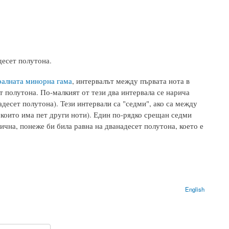
есет полутона.
ралната минорна гама
, интервалът между първата нота в
ет полутона. По-малкият от тези два интервала се нарича
десет полутона). Тези интервали са "седми", ако са между
 които има пет други ноти). Един по-рядко срещан седми
ична, понеже би била равна на дванадесет полутона, което е
English