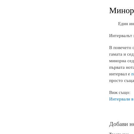
Минор
Един ин
Интервалът 
В повечето 
гамата и сед
минорна сед
първата нот
интервал е
п
просто същат
Виж също:
Интервали в
Добави н
Твоето име