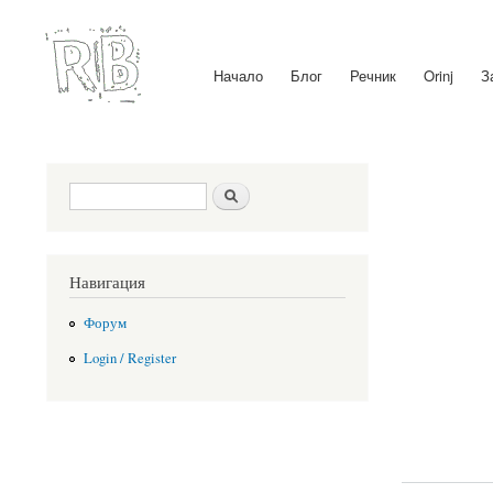
Начало
Блог
Речник
Orinj
З
Main menu
Search form
Search
Навигация
Форум
Login / Register