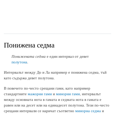
Понижена седма
Понижената седма
е един интервал от девет
полутона
.
Интервалът между До и Ла например е понижена седма, тъй
като съдържа девет полутона.
В повечето по-често срещани гами, като например
стандартните
мажорни гами
и
минорни гами
, интервалът
между основната нота в гамата и седмата нота в гамата е
равен или на десет или на единадесет полутона. Тези по-често
срещани интервали се наричат съответно
минорна седма
и