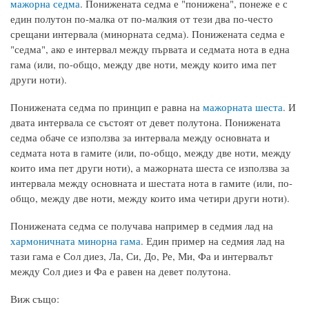
мажорна седма
. Понижената седма е "понижена", понеже е с
един полутон по-малка от по-малкия от тези два по-често
срещани интервала (минорната седма). Понижената седма е
"седма", ако е интервал между първата и седмата нота в една
гама (или, по-общо, между две ноти, между които има пет
други ноти).
Понижената седма по принцип е равна на
мажорната шеста
. И
двата интервала се състоят от девет полутона. Понижената
седма обаче се използва за интервала между основната и
седмата нота в гамите (или, по-общо, между две ноти, между
които има пет други ноти), а мажорната шеста се използва за
интервала между основната и шестата нота в гамите (или, по-
общо, между две ноти, между които има четири други ноти).
Понижената седма се получава например в седмия лад на
хармоничната минорна гама
. Един пример на седмия лад на
тази гама е Сол диез, Ла, Си, До, Ре, Ми, Фа и интервалът
между Сол диез и Фа е равен на девет полутона.
Виж също: