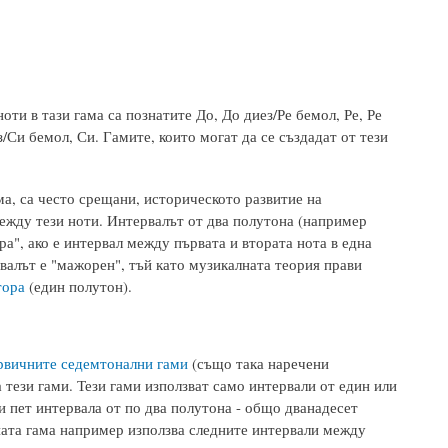
ноти в тази гама са познатите До, До диез/Ре бемол, Ре, Ре
/Си бемол, Си. Гамите, които могат да се създадат от тези
а, са често срещани, историческото развитие на
ежду тези ноти. Интервалът от два полутона (например
ра", ако е интервал между първата и втората нота в една
рвалът е "мажорен", тъй като музикалната теория прави
тора
(един полутон).
рвичните седемтонални гами
(също така наречени
 тези гами. Тези гами използват само интервали от един или
и пет интервала от по два полутона - общо дванадесет
ата гама например използва следните интервали между