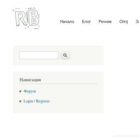
Начало
Блог
Речник
Orinj
З
Main menu
Search form
Search
Навигация
Форум
Login / Register