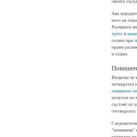
своите съседн
Ако изредит
нота на гам
Разликата м
трета
и
мажо
(освен при
л
прави разли
и седма.
Повишени
Въпреки че 
четвъртата н
повишена че
полутон по-
състоят от 
(четвъртата 
Следователн
"понижена" 
очевидно не