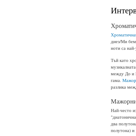
Интерв
Хроматич
Хроматична
диез/Ми бемо
ноти са най
Тъй като хр
музикалната
между До и 
гама.
Мажор
разлика меж
Мажорни,
Най-често и
"диатонична
два полутона
полутона) и