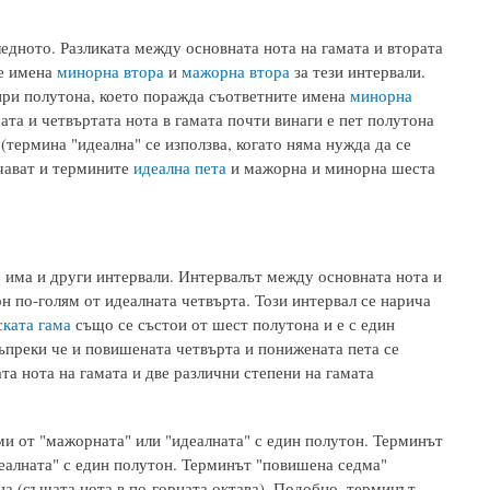
едното. Разликата между основната нота на гамата и втората
те имена
минорна втора
и
мажорна втора
за тези интервали.
тири полутона, което поражда съответните имена
минорна
ата и четвъртата нота в гамата почти винаги е пет полутона
(термина "идеална" се използва, когато няма нужда да се
чават и термините
идеална пета
и мажорна и минорна шеста
, има и други интервали. Интервалът между основната нота и
н по-голям от идеалната четвърта. Този интервал се нарича
ката гама
също се състои от шест полутона и е с един
ъпреки че и повишената четвърта и понижената пета се
а нота на гамата и две различни степени на гамата
ми от "мажорната" или "идеалната" с един полутон. Терминът
деалната" с един полутон. Терминът "повишена седма"
на (същата нота в по-горната октава). Подобно, терминът