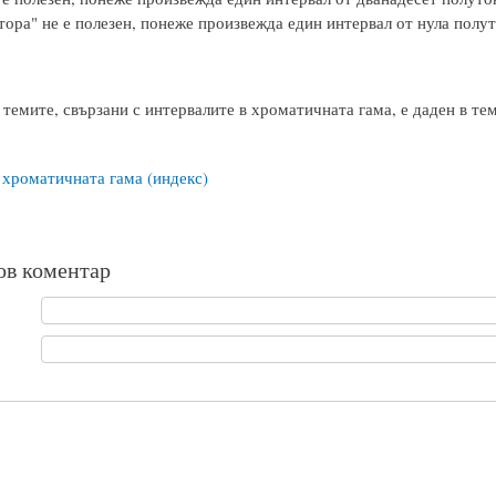
ора" не е полезен, понеже произвежда един интервал от нула полут
 темите, свързани с интервалите в хроматичната гама, е даден в те
 хроматичната гама (индекс)
ов коментар