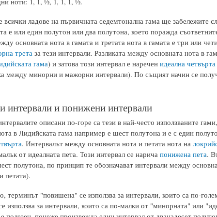
и ноти: 1, 1, ½, 1, 1, 1, ½.
е всички ладове на първичната седемтонална гама ще забележите сл
ата е или един полутон или два полутона, което поражда съответни
ежду основната нота в гамата и третата нота в гамата е три или че
рна трета
за тези интервали. Разликата между основната нота в гам
идийската гама
) и затова този интервал е наречен
идеална четвърта
ка между минорни и мажорни интервали). По същият начин се полу
 интервали и понижени интервали
интервалите описани по-горе са тези в най-често използваните гами
ота в Лидийската гама например е шест полутона и е с един полуто
твърта
. Интервалът между основната нота и петата нота на
локрийс
малък от идеалната пета. Този интервал се нарича
понижена пета
. В
шест полутона, по принцип те обозначават интервали между основнат
и петата).
о, терминът "повишена" се използва за интервали, които са по-голе
се използва за интервали, които са по-малки от "минорната" или "и
 е полезен, понеже произвежда един интервал от дванадесет полуто