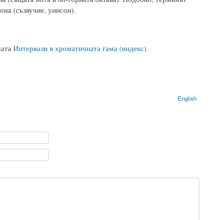
она (съзвучие, унисон).
мата
Интервали в хроматичната гама (индекс)
.
English