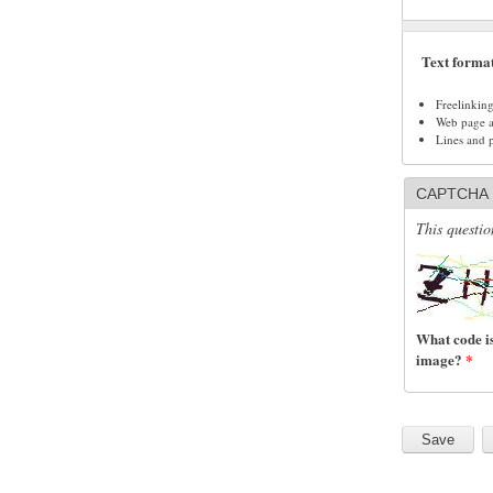
Text forma
Freelinkin
Web page ad
Lines and 
CAPTCHA
This questio
What code is
image?
*