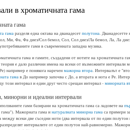
али в хроматичната гама
ната гама
та гама
разделя една октава на дванадесет
полутона
. Дванадесетте 
л, Ми, Фа, Фа диез/Сол бемол, Сол, Сол диез/Ла бемол, Ла, Ла диез
-употребяваните гами в съвременната западна музика.
оматичната гама и гамите, създадени от нотите на хроматичната гам
 теория е дало различни имена на всеки от възможните интервали м
Ре) например е понякога наречен
мажорна втора
. Интервалът е "вто
ната гама
в До например започва с До, а втората и нота е Ре. Инте
ду този интервал и един друг често срещан интервал -
минорната в
 минорни и идеални интервали
зползваните гами базирани на хроматичната гама са ладовете на
пъ
 гама"). Мажорната гама и
натуралната минорна гама
са примери за
 между всеки две съседни ноти (два интервала от по един полутон 
 разпределят интервалите от един полутон най-равномерно. Мажорн