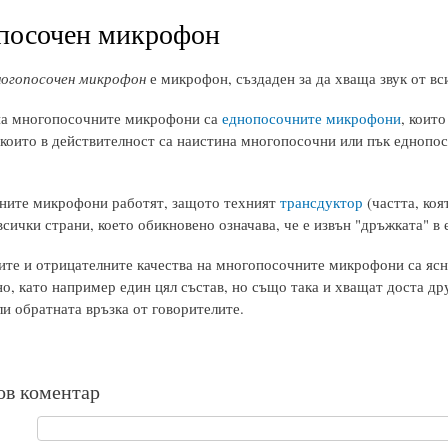
посочен микрофон
огопосочен микрофон
е микрофон, създаден за да хваща звук от вс
на многопосочните микрофони са
еднопосочните микрофони
, които
които в действителност са наистина многопосочни или пък еднопос
ите микрофони работят, защото техният
трансдуктор
(частта, коя
всички страни, което обикновено означава, че е извън "дръжката" в 
те и отрицателните качества на многопосочните микрофони са ясни.
о, като например един цял състав, но също така и хващат доста др
и обратната връзка от говорителите.
ов коментар