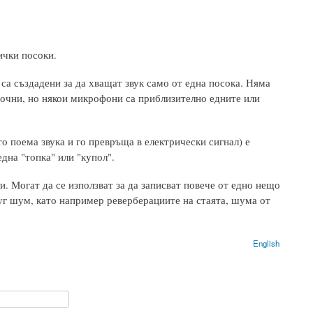
ички посоки.
 са създадени за да хващат звук само от една посока. Няма
очни, но някои микрофони са приблизително едните или
то поема звука и го превръща в електрически сигнал) е
една "топка" или "купол".
 Могат да се използват за да записват повече от едно нещо
уг шум, като например реверберациите на стаята, шума от
English