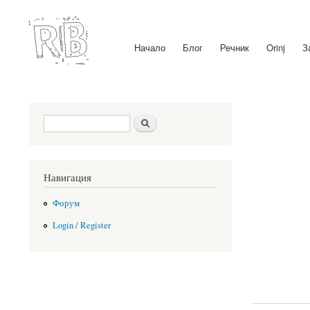
Начало
Блог
Речник
Orinj
З
Main menu
Search form
Search
Навигация
Форум
Login / Register