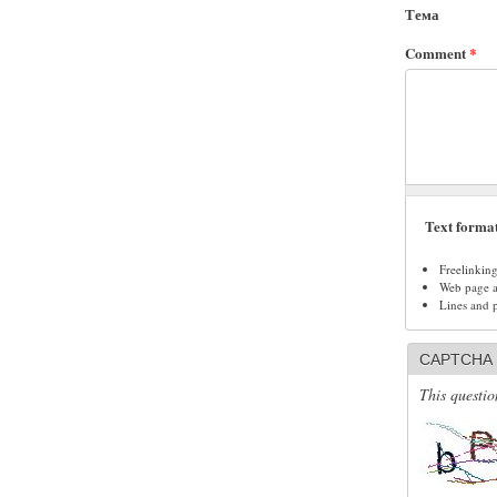
Тема
Comment
*
Text forma
Freelinkin
Web page ad
Lines and 
CAPTCHA
This questio