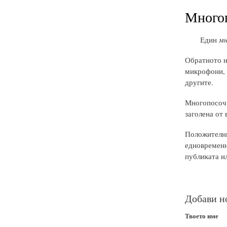
Много
Един
мн
Обратното 
микрофони, 
другите.
Многопосочн
заголена от 
Положителни
едновременн
публиката ил
Добави н
Твоето име