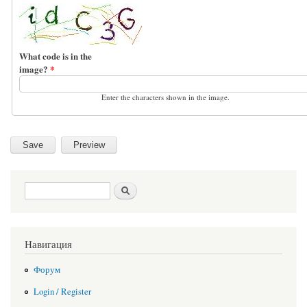
What code is in the
image?
*
Enter the characters shown in the image.
Search form
Search
Навигация
Форум
Login / Register