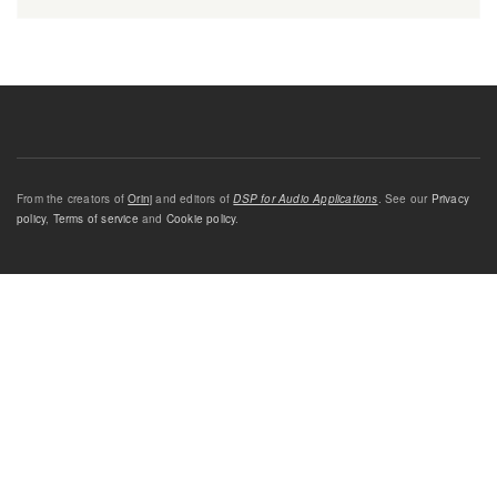
From the creators of
Orinj
and editors of
DSP for Audio Applications
. See our
Privacy
policy
,
Terms of service
and
Cookie policy
.