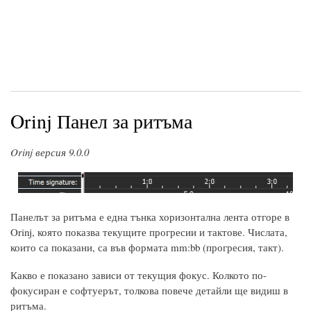
Orinj Панел за ритъма
Orinj версия 9.0.0
Панелът за ритъма е една тънка хоризонтална лента отгоре в
Orinj, която показва текущите прогресии и тактове. Числата,
които са показани, са във формата mm:bb (прогресия, такт).
Какво е показано зависи от текущия фокус. Колкото по-
фокусиран е софтуерът, толкова повече детайли ще видиш в
ритъма.