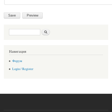
Search form
Search
Навигация
Форум
Login / Register