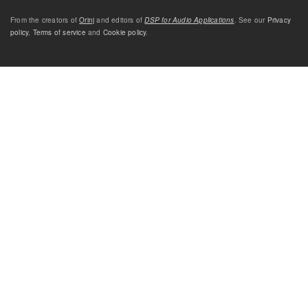
From the creators of
Orinj
and editors of
DSP for Audio Applications
. See our
Privacy
policy
,
Terms of service
and
Cookie policy
.