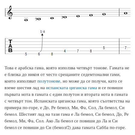
Това е арабска гама, която използва четвърт тонове. Гамата не
е близка до никоя от често срещаните седемтонални гами,
които използват
полутонове
, но може да се получи, като се
вземе шестия лад на
испанската циганска гама
и се повиши
първата нота в гамата с един полутон и втората нота в гамата
с четвърт тон. Испанската циганска гама, която съответства на
примера по-горе, е До, Ре бемол, Ми, Фа, Сол, Ла бемол, Си
бемол. Шестият лад на тази гама е Ла бемол, Си бемол, До, Ре
бемол, Ми, Фа, Сол. Ако Ла бемол се повиши до Ла и Си
бемол се повиши до Си (бемол/2) дава гамата Сабба по-горе.