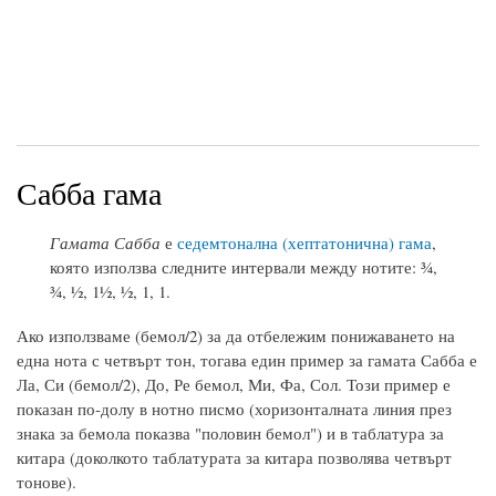
Сабба гама
Гамата Сабба
е
седемтонална (хептатонична) гама
,
която използва следните интервали между нотите: ¾,
¾, ½, 1½, ½, 1, 1.
Ако използваме (бемол/2) за да отбележим понижаването на
една нота с четвърт тон, тогава един пример за гамата Сабба е
Ла, Си (бемол/2), До, Ре бемол, Ми, Фа, Сол. Този пример е
показан по-долу в нотно писмо (хоризонталната линия през
знака за бемола показва "половин бемол") и в таблатура за
китара (доколкото таблатурата за китара позволява четвърт
тонове).