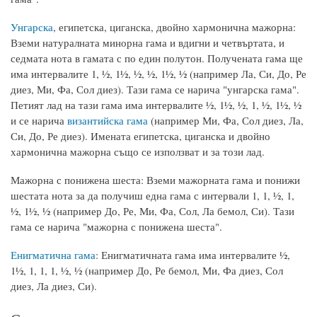
Унгарска
, египетска, циганска, двойно хармонична мажорна:
Вземи натуралната минорна гама и вдигни и четвъртата, и
седмата нота в гамата с по един полутон. Получената гама ще
има интервалите 1, ½, 1½, ½, ½, 1½, ½ (например Ла, Си, До, Ре
диез, Ми, Фа, Сол диез). Тази гама се нарича "унгарска гама".
Петият лад на тази гама има интервалите ½, 1½, ½, 1, ½, 1½, ½
и се нарича
византийска гама
(например Ми, Фа, Сол диез, Ла,
Си, До, Ре диез). Имената египетска, циганска и двойно
хармонична мажорна също се използват и за този лад.
Мажорна с понижена шеста: Вземи мажорната гама и понижи
шестата нота за да получиш една гама с интервали 1, 1, ½, 1,
½, 1½, ½ (например До, Ре, Ми, Фа, Сол, Ла бемол, Си). Тази
гама се нарича "мажорна с понижена шеста".
Енигматична гама
: Енигматичната гама има интервалите ½,
1½, 1, 1, 1, ½, ½ (например До, Ре бемол, Ми, Фа диез, Сол
диез, Ла диез, Си).