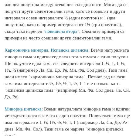
или два полутона между всеки две съседни ноти. Могат да се
получат други седемтонални гами, като се позволят и други
интервали освен интервалите ½ (един полутон) и 1 (два
полутона), като например интервала от 1½ (три полутона),
също така наречен "
повишена втора
". Следните примери са
примери на често срещани други седемтонални гами.
Хармонична минорна
,
Испанска циганска
: Вземи натуралната
минорна гама и вдигни седмата нота в гамата с един полутон.
Ще получите една гама със следните интервали 1, ½, 1, 1, ½,
1½, ½ (например Ла, Си, До, Ре, Ми, Фа, Сол диез). Тази гама
носи името "хармонична минорна гама". Петият лад на тази
гама има интервалите ½, 1½, ½, 1, ½, 1, 1 и е позната като
"испанска циганска гама" (например Ми, Фа, Сол диез, Ла, Си,
До, Ре).
Минорна циганска
: Вземи натуралната минорна гама и вдигни
четвъртата нота в гамата с един полутон. Получената гама ще
има интервалите 1, ½, 1½, ½, ½, 1, 1 (например Ла, Си, До, Ре
диез, Ми, Фа, Сол). Тази гама се нарича "минорна циганска
гама".