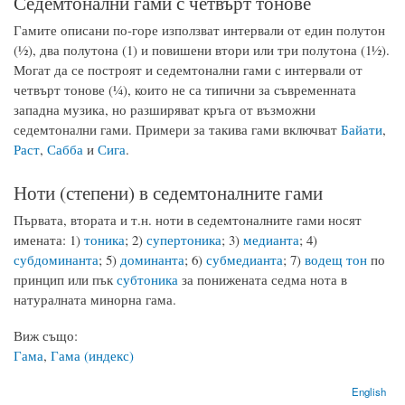
Седемтонални гами с четвърт тонове
Гамите описани по-горе използват интервали от един полутон
(½), два полутона (1) и повишени втори или три полутона (1½).
Могат да се построят и седемтонални гами с интервали от
четвърт тонове (¼), които не са типични за съвременната
западна музика, но разширяват кръга от възможни
седемтонални гами. Примери за такива гами включват
Байати
,
Раст
,
Сабба
и
Сига
.
Ноти (степени) в седемтоналните гами
Първата, втората и т.н. ноти в седемтоналните гами носят
имената: 1)
тоника
; 2)
супертоника
; 3)
медианта
; 4)
субдоминанта
; 5)
доминанта
; 6)
субмедианта
; 7)
водещ тон
по
принцип или пък
субтоника
за понижената седма нота в
натуралната минорна гама.
Виж също:
Гама
,
Гама (индекс)
English