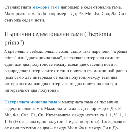
Стандартната
мажорна гама
например е седемтонална гама.
Мажорната гама в До например е До, Ре, Ми, Фа, Сол, Ла, Си и
съдържа седем ноти.
Първични седемтонални гами ("heptonia
prima")
Първичните седемтонални гами
, също така наречени "heptonia
prima" или "диатонична гама", използват интервали само от
един или два полутонове между всеки две съседни ноти и
разпределят интервалите от един полутон възможно най-равно
(има само два интервала от един полутон; между тези два
интервала има или два интервала от два полутона или три
интервала от два полутона).
Натуралната минорна гама
и мажорната гама са първични
седемтонални гами. Мажорната гама в До например е До, Ре,
Ми, Фа, Сол, Ла, Си. Интервалите между нотите са 1, 1, ½, 1, 1,
1, ½ (½ означава един полутон, 1 е два полутона). Интервалите
от един полутон са два – между Ми и Фа и между Си и До.