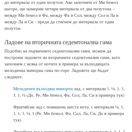
до интервала от един полутон. Ако започнем от Ми бемол
нагоре, ще намерим четири интервала от два полутона –
между Ми бемол и Фа, между Фа и Сол, между Сол и Ла и
между Ла и Си – преди да стигнем до интервала от един
полутон.
Ладове на вторичната седемтонална гама
Подобно на първичните седемтонални гами, можем да
построим ладовете на вторичните седемтонални гами, като
започнем с всяка от нотите в примера за възходящата
мелодична минорна гама по-горе. Ладовете ще бъдат
следните.
Мелодичен възходящ минорен
лад, с интервали 1, ½, 1, 1,
1, 1, ½ (До, Ре, Ми бемол, Фа, Сол, Ла, Си в примера тук)
Фригийски лад с повишена шеста нота, с интервали ½, 1,
1, 1, 1, ½, 1 (Ре, Ми бемол, Фа, Сол, Ла, Си, До в примера
тук)
Лидийски лад с повишена пета нота, с интервали 1, 1, 1, 1,