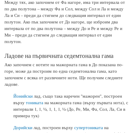
Между тях, ако започнем от Фа нагоре, има три интервала от
по два полутона – между Фа и Сол, между Сол и Ла и между
Ла и Си – преди да стигнем до следващия интервал от един
полутон. Ако пък започнем от До нагоре, ще изброим два
интервала от по два полутона – между До и Ре и между Ре и
Ми – преди да стигнем до следващия интервал от един
полутон.
Ладове на първичната седемтонална гама
Ако започнем с нотите на мажорната гама в До показана по-
горе, може да построим по една седемтонална гама, като
започнем с всяка от различните ноти. Ще получим следните
ладове.
Йонийски
лад, също така наречен "мажорен", построен
върху
тониката
на мажорната гама (върху първата нота), с
интервали 1, 1, ½, 1, 1, 1, ½ (До, Ре, Ми, Фа, Сол, Ла, Си в
примера тук)
Дорийски
лад, построен върху
супертониката
на