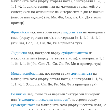
мажорната гама (върху втората нота), с интервали 1, ½, 1,
1, 1, ½, 1, единственият лад на мажорната гама, който е
симетричен по отношение на интервалите в двете посоки
(нагоре или надолу) (Ре, Ми, Фа, Сол, Ла, Си, До в този
пример)
Фригийски
лад, построен върху
медиантата
на мажорната
гама (върху третата нота), с интервали ½, 1, 1, 1, ½, 1, 1
(Ми, Фа, Сол, Ла, Си, До, Ре в примера тук)
Лидийски
лад, построен върху
субдоминантата
на
мажорната гама (върху четвъртата нота), с интервали 1, 1,
1, ½, 1, 1, ½ (Фа, Сол, Ла, Си, До, Ре, Ми в примера тук)
Миксолидийски
лад, построен върху
доминантата
на
мажорната гама (върху петата нота), с интервали 1, 1, ½,
1, 1, ½, 1 (Сол, Ла, Си, До, Ре, Ми, Фа в примера тук)
Еолийски
лад, също така наречен "натурален минорен"
или "
мелодичен низходящ минорен
", построен върху
субмедиантата
на мажорната гама (върху шестата нота), с