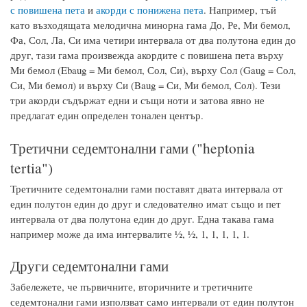
с повишена пета
и
акорди с понижена пета
. Например, тъй
като възходящата мелодична минорна гама До, Ре, Ми бемол,
Фа, Сол, Ла, Си има четири интервала от два полутона един до
друг, тази гама произвежда акордите с повишена пета върху
Ми бемол (Ebaug = Ми бемол, Сол, Си), върху Сол (Gaug = Сол,
Си, Ми бемол) и върху Си (Baug = Си, Ми бемол, Сол). Тези
три акорди съдържат едни и същи ноти и затова явно не
предлагат един определен тонален център.
Третични седемтонални гами ("heptonia
tertia")
Третичните седемтонални гами поставят двата интервала от
един полутон един до друг и следователно имат също и пет
интервала от два полутона един до друг. Една такава гама
например може да има интервалите ½, ½, 1, 1, 1, 1, 1.
Други седемтонални гами
Забележете, че първичните, вторичните и третичните
седемтонални гами използват само интервали от един полутон