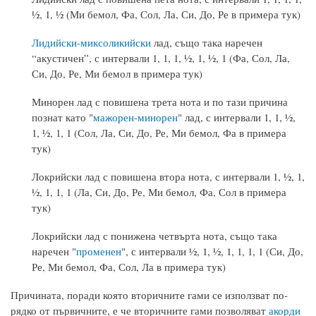
½, 1, ½ (Ми бемол, Фа, Сол, Ла, Си, До, Ре в примера тук)
Лидийски-миксоликийски
лад, също така наречен
“акустичен”, с интервали 1, 1, 1, ½, 1, ½, 1 (Фа, Сол, Ла,
Си, До, Ре, Ми бемол в примера тук)
Минорен лад с повишена трета нота и по тази причина
познат като "
мажорен-минорен
" лад, с интервали 1, 1, ½,
1, ½, 1, 1 (Сол, Ла, Си, До, Ре, Ми бемол, Фа в примера
тук)
Локрийски лад с повишена втора нота, с интервали 1, ½, 1,
½, 1, 1, 1 (Ла, Си, До, Ре, Ми бемол, Фа, Сол в примера
тук)
Локрийски лад с понижена четвърта нота, също така
наречен "
променен
", с интервали ½, 1, ½, 1, 1, 1, 1 (Си, До,
Ре, Ми бемол, Фа, Сол, Ла в примера тук)
Причината, поради която вторичните гами се използват по-
рядко от първичните, е че вторичните гами позволяват
акорди