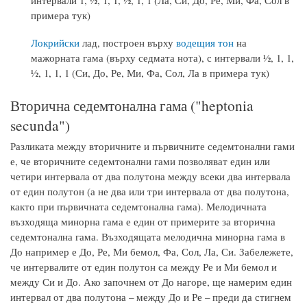
интервали 1, ½, 1, 1, ½, 1, 1 (Ла, Си, До, Ре, Ми, Фа, Сол в
примера тук)
Локрийски
лад, построен върху
водещия тон
на
мажорната гама (върху седмата нота), с интервали ½, 1, 1,
½, 1, 1, 1 (Си, До, Ре, Ми, Фа, Сол, Ла в примера тук)
Вторична седемтонална гама ("heptonia
secunda")
Разликата между вторичните и първичните седемтонални гами
е, че вторичните седемтонални гами позволяват един или
четири интервала от два полутона между всеки два интервала
от един полутон (а не два или три интервала от два полутона,
както при първичната седемтонална гама). Мелодичната
възходяща минорна гама е един от примерите за вторична
седемтонална гама. Възходящата мелодична минорна гама в
До например е До, Ре, Ми бемол, Фа, Сол, Ла, Си. Забележете,
че интервалите от един полутон са между Ре и Ми бемол и
между Си и До. Ако започнем от До нагоре, ще намерим един
интервал от два полутона – между До и Ре – преди да стигнем