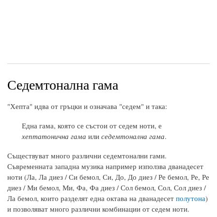
Седемтонална гама
"Хепта" идва от гръцки и означава "седем" и така:
Една гама, която се състои от седем ноти, е
хептатонична гама
или
седемтонална гама
.
Съществуват много различни седемтонални гами.
Съвременната западна музика например използва дванадесет
ноти (Ла, Ла диез / Си бемол, Си, До, До диез / Ре бемол, Ре, Ре
диез / Ми бемол, Ми, Фа, Фа диез / Сол бемол, Сол, Сол диез /
Ла бемол, които разделят една октава на дванадесет
полутона
)
и позволяват много различни комбинации от седем ноти.