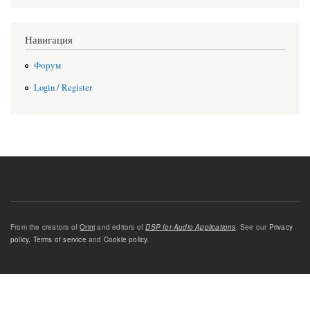
Навигация
Форум
Login / Register
From the creators of
Orinj
and editors of
DSP for Audio Applications
. See our
Privacy
policy
,
Terms of service
and
Cookie policy
.