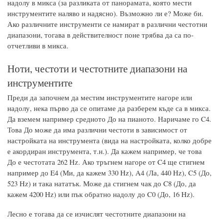
надолу в микса (за разликата от панорамата, която мести
инструментите наляво и надясно). Възможно ли е? Може би.
Ако различните инструменти се намират в различни честотни
диапазони, тогава в действителност поне трябва да са по-
отчетливи в микса.
Ноти, честоти и честотните диапазони на
инструментите
Преди да започнем да местим инструментите нагоре или
надолу, нека първо да се опитаме да разберем къде са в микса.
Да вземем например средното До на пианото. Наричаме го C4.
Това До може да има различни честоти в зависимост от
настройката на инструмента (вида на настройката, колко добре
е акордиран инструмента, т.н.). Да кажем например, че това
До е честотата 262 Hz. Ако тръгнем нагоре от C4 ще стигнем
например до E4 (Ми, да кажем 330 Hz), A4 (Ла, 440 Hz), C5 (До,
523 Hz) и така нататък. Може да стигнем чак до C8 (До, да
кажем 4200 Hz) или пък обратно надолу до C0 (До, 16 Hz).
Лесно е тогава да се изчислят честотните диапазони на