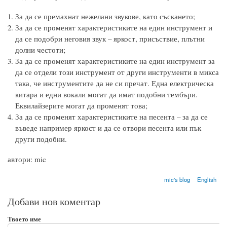
За да се премахнат нежелани звукове, като съскането;
За да се променят характеристиките на един инструмент и
да се подобри неговия звук – яркост, присъствие, плътни
долни честоти;
За да се променят характеристиките на един инструмент за
да се отдели този инструмент от други инструменти в микса
така, че инструментите да не си пречат. Една електрическа
китара и едни вокали могат да имат подобни тембъри.
Еквилайзерите могат да променят това;
За да се променят характеристиките на песента – за да се
въведе например яркост и да се отвори песента или пък
други подобни.
автори: mic
mic's blog
English
Добави нов коментар
Твоето име