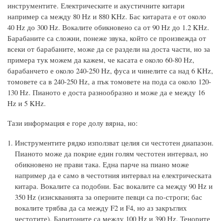
инструментите. Електрическите и акустичните китари
например са между 80 Hz и 880 KHz. Бас китарата е от около
40 Hz до 300 Hz. Вокалите обикновено са от 90 Hz до 1.2 KHz.
Барабаните са сложни, понеже звука, който се произвежда от
всеки от барабаните, може да се раздели на доста части, но за
примера тук можем да кажем, че касата е около 60-80 Hz,
барабанчето е около 240-250 Hz, фуса и чинелите са над 6 KHz,
томовете са в 240-250 Hz, а пък томовете на пода са около 120-
130 Hz. Пианото е доста разнообразно и може да е между 16
Hz и 5 KHz.
Тази информация е горе долу вярна, но:
Инструментите рядко използват целия си честотен диапазон.
Пианото може да покрие един голям честотен интервал, но
обикновено не прави така. Една парче на пиано може
например да е само в честотния интервал на електрическата
китара. Вокалите са подобни. Бас вокалите са между 90 Hz и
350 Hz (изискванията за оперните певци са по-строги; бас
вокалите трябва да са между F2 и F4, но аз закръглих
честотите). Баритоните са между 100 Hz и 390 Hz. Тенорите