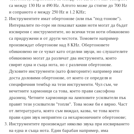
са между 130 Hz и 490 Hz. Алтото може да стигне до 700 Hz
и сопраното е между 250 Hz и 1.2 KHz;
Инструментите имат обертонове (или пък "под-тонове").
Интервалите по-горе ни показват какви ноти могат да бъдат
изсвирени с инструментите, но всички тези ноти обикновено
са придружени и от други честоти. Томовете например
произвеждат обертонове над 8 KHz. Обертоновете
обикновено не се чуват като отделни звуци, но слушателите
обикновено могат да различат два инструмента, които
свирят една и съща нота, но с различни обертонове.
Духовите инструменти (като флигорните) например имат
доста доловими обертонове, от които се определя и
специфичния тембър на тези инструменти. Чул съм, че
нечетните хармоници са това, което прави саксофона
дразнещ. Четните хармоници на ламповите усилватели пък
правят тези усилватели "топли". Това може би е вярно. Част
от литературата, която съм виждал, казва, че това което
прави един звук неприятен са нехармоничните обертонове;
Инструментите произвеждат няколко звука при изсвирването
на една и съща нота. Един барабан например, има