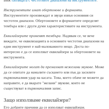
Виж
таблицата с честотните диапазони на инструментите
.
Инструментите имат обертонове и форманти
.
Инструментите произвеждат и звуци извън основния си
честотен диапазон. Обертоновете и формантите определят
тембъра или с други думи характеристиките на инструмента.
Еквилайзерите променят тембъра
. Надявам се, че вече
виждате, че еквилизацията в основните честотни диапазони на
един инструмент е най-маловажното нещо. Доста по-
интересно е да се използват еквилайзери за обертоновете на
инструмента.
Еквилайзерите могат да премахнат нежелани звукове
. Може
да се опитате да намалите съскането или пък да засилите
първоначалния удар на касата. Това, което обаче не можете да
направите, е да вкарате "желани" звукове, които не
съществуват в първоначалния запис.
Защо използваме еквилайзери?
Ето добрите причини да се използват еквилайзери.