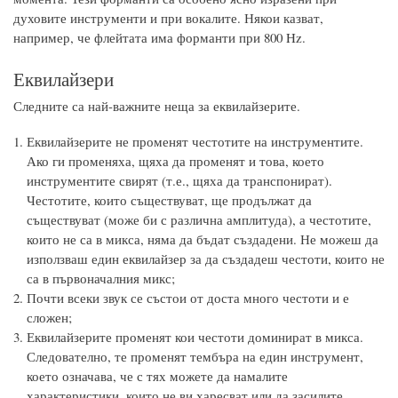
духовите инструменти и при вокалите. Някои казват,
например, че флейтата има форманти при 800 Hz.
Еквилайзери
Следните са най-важните неща за еквилайзерите.
Еквилайзерите не променят честотите на инструментите.
Ако ги променяха, щяха да променят и това, което
инструментите свирят (т.е., щяха да транспонират).
Честотите, които съществуват, ще продължат да
съществуват (може би с различна амплитуда), а честотите,
които не са в микса, няма да бъдат създадени. Не можеш да
използваш един еквилайзер за да създадеш честоти, които не
са в първоначалния микс;
Почти всеки звук се състои от доста много честоти и е
сложен;
Еквилайзерите променят кои честоти доминират в микса.
Следователно, те променят тембъра на един инструмент,
което означава, че с тях можете да намалите
характеристики, които не ви харесват или да засилите