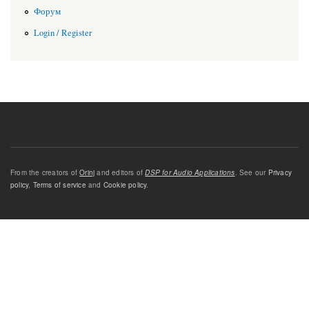
Форум
Login / Register
From the creators of
Orinj
and editors of
DSP for Audio Applications
. See our
Privacy
policy
,
Terms of service
and
Cookie policy
.