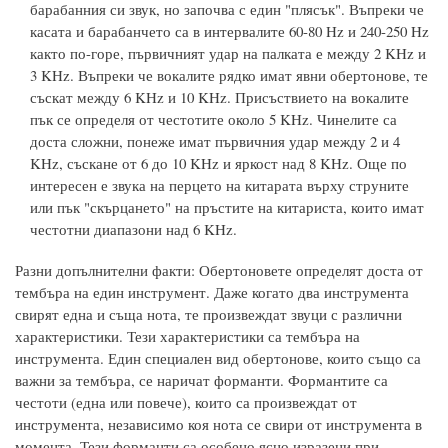
барабанния си звук, но започва с един "плясък". Въпреки че
касата и барабанчето са в интервалите 60-80 Hz и 240-250 Hz
както по-горе, първичният удар на палката е между 2 KHz и
3 KHz. Въпреки че вокалите рядко имат явни обертонове, те
съскат между 6 KHz и 10 KHz. Присъствието на вокалите
пък се определя от честотите около 5 KHz. Чинелите са
доста сложни, понеже имат първичния удар между 2 и 4
KHz, съскане от 6 до 10 KHz и яркост над 8 KHz. Още по
интересен е звука на перцето на китарата върху струните
или пък "скърцането" на пръстите на китариста, които имат
честотни диапазони над 6 KHz.
Разни допълнителни факти: Обертоновете определят доста от
тембъра на един инструмент. Даже когато два инструмента
свирят една и съща нота, те произвеждат звуци с различни
характеристики. Тези характеристики са тембъра на
инструмента. Един специален вид обертонове, които също са
важни за тембъра, се наричат форманти. Формантите са
честоти (една или повече), които са произвеждат от
инструмента, независимо коя нота се свири от инструмента в
момента. Тези форманти са особено ясно изразени при