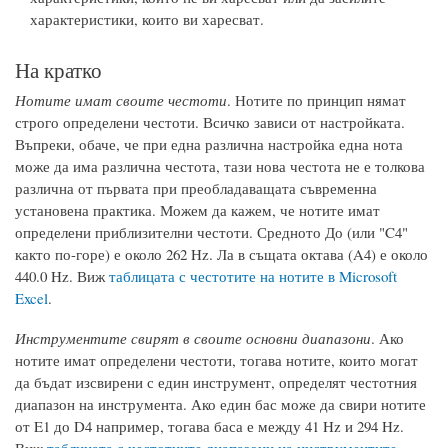
характеристики, които ви харесват.
На кратко
Нотите имат своите честоти
. Нотите по принцип нямат
строго определени честоти. Всичко зависи от настройката.
Въпреки, обаче, че при една различна настройка една нота
може да има различна честота, тази нова честота не е толкова
различна от първата при преобладаващата съвременна
установена практика. Можем да кажем, че нотите имат
определени приблизителни честоти. Средното До (или "C4"
както по-горе) е около 262 Hz. Ла в същата октава (A4) е около
440.0 Hz. Виж
таблицата с честотите на нотите в Microsoft
Excel
.
Инструментите свирят в своите основни диапазони
. Ако
нотите имат определени честоти, тогава нотите, които могат
да бъдат изсвирени с един инструмент, определят честотния
диапазон на инструмента. Ако един бас може да свири нотите
от E1 до D4 например, тогава баса е между 41 Hz и 294 Hz.