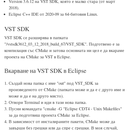
Version 3.6.12 на VST SDK, която е малко стара (от март
2018).
Eclipse C++ IDE от 2020-09 за 64-битовия Linux.
VST SDK
VST SDK се разширява в папката
"/vstsdk3612_03_12_2018_build_67/VST_SDK". Подготвено е за
компилация със CMake и затова основната ни цел е да вкараме
проекта на CMake за VST в Eclipse.
Вкарване на VST SDK в Eclipse
Създай нова папка с име "out" под VST_SDK за
произведеното от CMake (папката може и да е с друго име и
може и да е на друго място).
Отвори Terminal и иди в тази нова папка.
Пусни командата "cmake -G "Eclipse CDT4 - Unix Makefiles"
за да подготвиш проекта CMake за Eclipse.
В зависимост от инсталираните пакети, CMake може да
завърши без грешки или да спре с грешки. В моя случай,