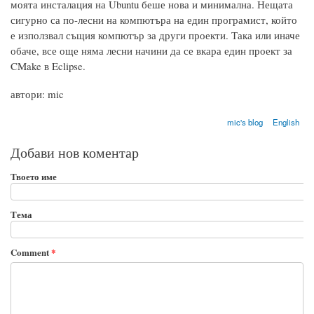
моята инсталация на Ubuntu беше нова и минимална. Нещата
сигурно са по-лесни на компютъра на един програмист, който
е използвал същия компютър за други проекти. Така или иначе
обаче, все още няма лесни начини да се вкара един проект за
CMake в Eclipse.
автори: mic
mic's blog
English
Добави нов коментар
Твоето име
Тема
Comment
*