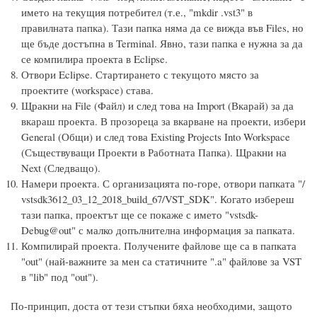
името на текущия потребител (т.е., "mkdir .vst3" в
правилната папка). Тази папка няма да се вижда във Files, но
ще бъде достъпна в Terminal. Явно, тази папка е нужна за да
се компилира проекта в Eclipse.
Отвори Eclipse. Стартирането с текущото място за
проектите (workspace) става.
Щракни на File (Файл) и след това на Import (Вкарай) за да
вкараш проекта. В прозореца за вкарване на проекти, избери
General (Общи) и след това Existing Projects Into Workspace
(Съществуващи Проекти в Работната Папка). Щракни на
Next (Следващо).
Намери проекта. С организацията по-горе, отвори папката "/
vstsdk3612_03_12_2018_build_67/VST_SDK". Когато избереш
тази папка, проектът ще се покаже с името "vstsdk-
Debug@out" с малко допълнителна информация за папката.
Компилирай проекта. Получените файлове ще са в папката
"out" (най-важните за мен са статичните ".a" файлове за VST
в "lib" под "out").
По-принцип, доста от тези стъпки бяха необходими, защото