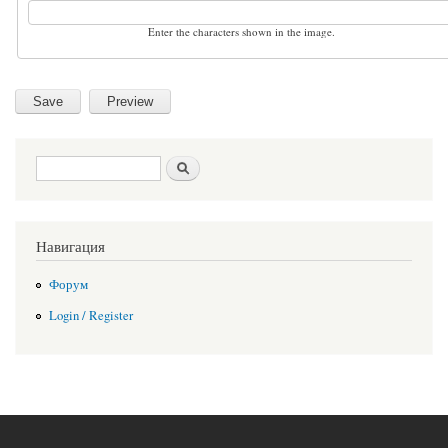
Enter the characters shown in the image.
Search form
Search
Навигация
Форум
Login / Register