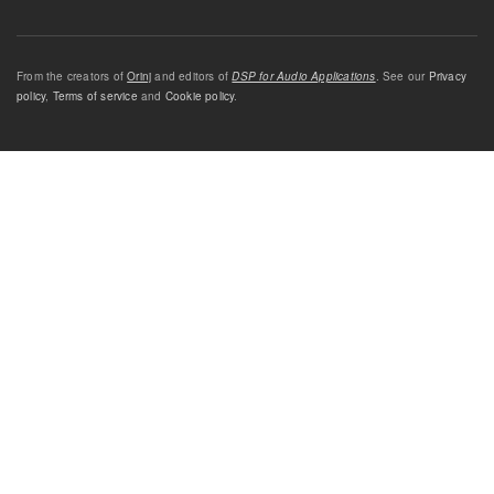
From the creators of
Orinj
and editors of
DSP for Audio Applications
. See our
Privacy
policy
,
Terms of service
and
Cookie policy
.