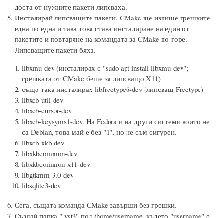
доста от нужните пакети липсваха.
Инсталирай липсващите пакети. CMake ще изпише грешките
една по една и така това става инсталиране на един от
пакетите и повтаряне на командата за CMake по-горе.
Липсващите пакети бяха.
libxmu-dev (инсталирах с "sudo apt install libxmu-dev";
грешката от CMake беше за липсващо X11)
също така инсталирах libfreetype6-dev (липсващ Freetype)
libxcb-util-dev
libxcb-cursor-dev
libxcb-keysyms1-dev. На Fedora и на други системи които не
са Debian, това май е без "1", но не съм сигурен.
libxcb-xkb-dev
libxkbcommon-dev
libxkbcommon-x11-dev
libgtkmm-3.0-dev
libsqlite3-dev
Сега, същата команда CMake завърши без грешки.
Създай папка ".vst3" под /home/username, където "username" е