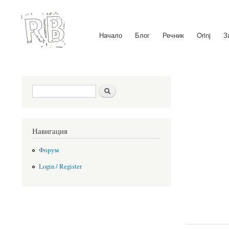
Начало
Блог
Речник
Orinj
З
Main menu
Search form
Search
Навигация
Форум
Login / Register