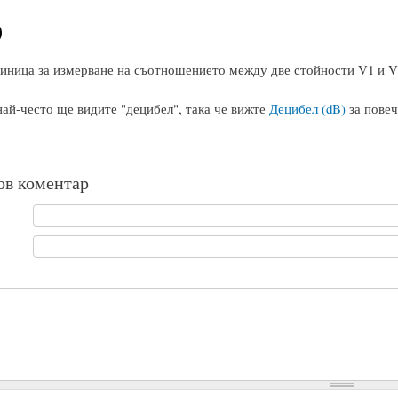
)
иница за измерване на съотношението между две стойности V1 и V2
най-често ще видите "децибел", така че вижте
Децибел (dB)
за повеч
ов коментар