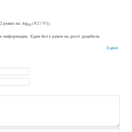
 равно на: log
(V2 / V1).
10
е информация. Един бел е равен на десет децибела.
English