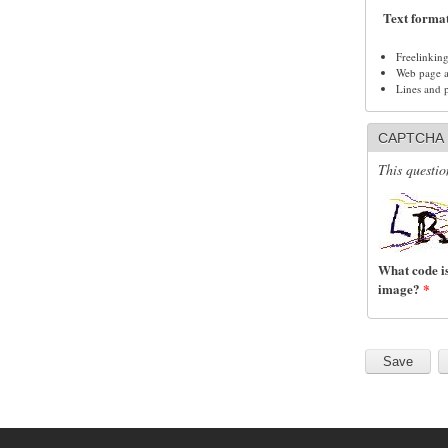
Text forma
Freelinkin
Web page ad
Lines and 
CAPTCHA
This questio
What code is
image?
*