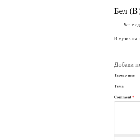
Бел (B
Бел
е ед
В музиката 
Добави н
Твоето име
Тема
Comment
*