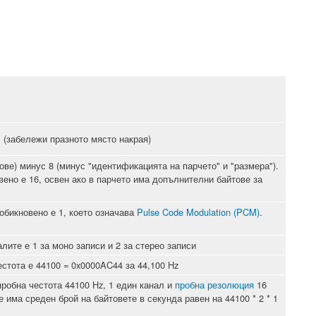
 (забележи празното място накрая)
ве) минус 8 (минус "идентификацията на парчето" и "размера").
ено е 16, освен ако в парчето има допълнителни байтове за
обикновено е 1, което означава
Pulse Code Modulation (PCM)
.
лите е 1 за моно записи и 2 за стерео записи
стота е 44100 = 0x0000AC44 за 44,100 Hz
робна честота 44100 Hz, 1 един канал и
пробна резолюция
16
е има среден брой на байтовете в секунда равен на 44100 * 2 * 1