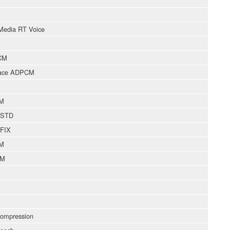
Media RT Voice
CM
pace ADPCM
CM
ISTD
IFIX
CM
CM
mpression