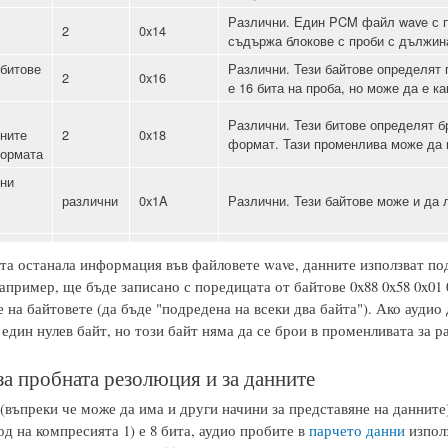
Различни. Един PCM файл wave с пр
2
0x14
съдържа блокове с проби с дължина 
 битове
Различни. Тези байтове определят
2
0x16
е 16 бита на проба, но може да е ка
Различни. Тези битове определят б
ните
2
0x18
формат. Тази променлива може да и
формата
ни
различни
0x1A
Различни. Тези байтове може и да 
та останала информация във файловете wave, данните използват подре
апример, ще бъде записано с поредицата от байтове 0x88 0x58 0x01
 на байтовете (да бъде "подредена на всеки два байта"). Ако ауди
един нулев байт, но този байт няма да се брои в променливата за р
за пробната резолюция и за данните
(въпреки че може да има и други начини за представяне на даннит
од на компресията 1) е 8 бита, аудио пробите в
парчето данни
използ