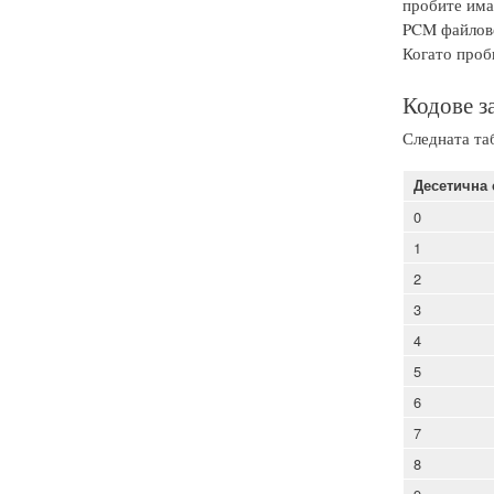
пробите има
PCM файлове 
Когато пробн
Кодове з
Следната та
Десетична 
0
1
2
3
4
5
6
7
8