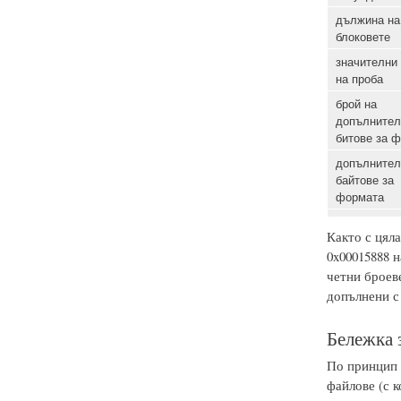
дължина на
блоковете
значителни
на проба
брой на
допълнител
битове за 
допълнител
байтове за
формата
Както с цяла
0x00015888 н
четни броеве
допълнени с 
Бележка 
По принцип 
файлове (с к