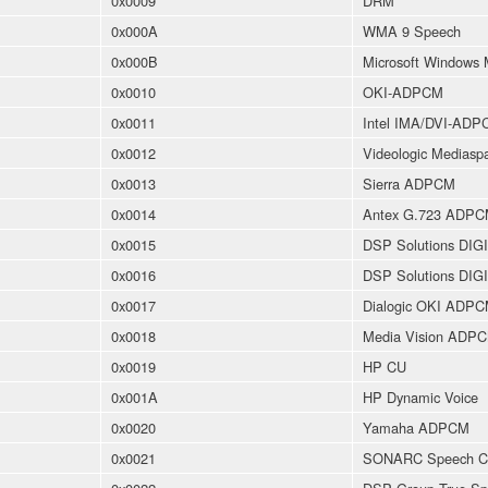
0x0009
DRM
0x000A
WMA 9 Speech
0x000B
Microsoft Windows 
0x0010
OKI-ADPCM
0x0011
Intel IMA/DVI-ADP
0x0012
Videologic Medias
0x0013
Sierra ADPCM
0x0014
Antex G.723 ADP
0x0015
DSP Solutions DIG
0x0016
DSP Solutions DIG
0x0017
Dialogic OKI ADP
0x0018
Media Vision ADP
0x0019
HP CU
0x001A
HP Dynamic Voice
0x0020
Yamaha ADPCM
0x0021
SONARC Speech Co