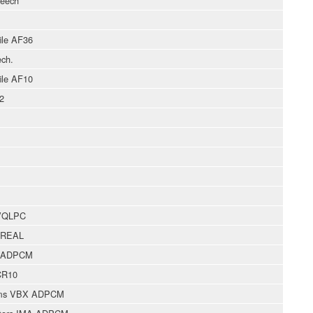
eech
file AF36
ech.
file AF10
2
 VQLPC
IREAL
GIADPCM
CR10
tems VBX ADPCM