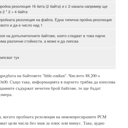
обна резолюция 16 бита (2 байта) и с 2 канала например ще
2 * 2 = 4 байта
 пробната резолюция на файла. Една типична пробна резолюция
квото и да е число над 1
роя на допълнителните байтове, които следват в това парче
ма различни стойности, а може и да липсва
липсват тук
дбата на байтовете "little-endian". Числото 88,200 =
 0x00. Също така, информацията в парчето трябва да използва
о данните съдържат нечетен брой байтове, те ще бъдат
азмера.
е), когато пробната резолюция на некомпресираните PCM
ват цели числа без знак за плюс или минус. Така, аудио