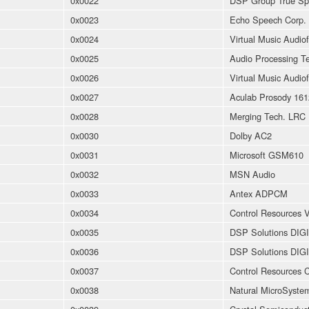
0x0022
DSP Group True Sp
0x0023
Echo Speech Corp.
0x0024
Virtual Music Audio
0x0025
Audio Processing T
0x0026
Virtual Music Audio
0x0027
Aculab Prosody 161
0x0028
Merging Tech. LRC
0x0030
Dolby AC2
0x0031
Microsoft GSM610
0x0032
MSN Audio
0x0033
Antex ADPCM
0x0034
Control Resources
0x0035
DSP Solutions DIG
0x0036
DSP Solutions DI
0x0037
Control Resources 
0x0038
Natural MicroSys