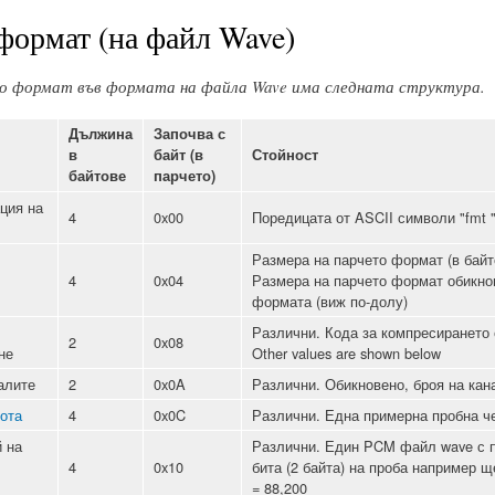
формат (на файл Wave)
о формат
във формата на файла Wave има следната структура.
Дължина
Започва с
в
байт (в
Стойност
байтове
парчето)
ция на
4
0x00
Поредицата от ASCII символи "fmt "
Размера на парчето формат (в байто
4
0x04
Размера на парчето формат обикнов
формата (виж по-долу)
Различни. Кода за компресирането 
2
0x08
не
Other values are shown below
алите
2
0x0A
Различни. Обикновено, броя на кана
ота
4
0x0C
Различни. Една примерна пробна че
 на
Различни. Един PCM файл wave с п
4
0x10
бита (2 байта) на проба например щ
= 88,200