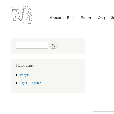
Начало
Блог
Речник
Orinj
З
Main menu
Search form
Search
Навигация
Форум
Login / Register