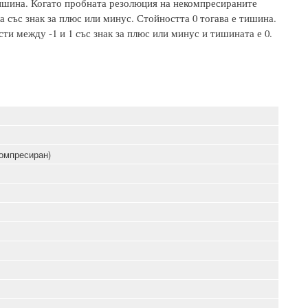
 тишина. Когато пробната резолюция на некомпресираните
а със знак за плюс или минус. Стойността 0 тогава е тишина.
ти между -1 и 1 със знак за плюс или минус и тишината е 0.
компресиран)