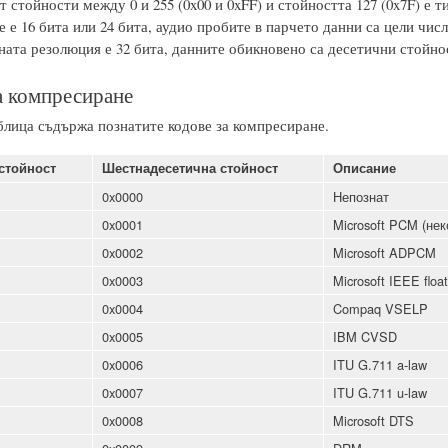
т стойности между 0 и 255 (0x00 и 0xFF) и стойността 127 (0x7F) е
е 16 бита или 24 бита, аудио пробите в парчето данни са цели числ
ата резолюция е 32 бита, данните обикновено са десетични стойнос
а компресиране
блица съдържа познатите кодове за компресиране.
стойност
Шестнадесетична стойност
Описание
0x0000
Непознат
0x0001
Microsoft PCM (не
0x0002
Microsoft ADPCM
0x0003
Microsoft IEEE float
0x0004
Compaq VSELP
0x0005
IBM CVSD
0x0006
ITU G.711 a-law
0x0007
ITU G.711 u-law
0x0008
Microsoft DTS