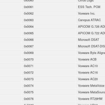
0x0060
Cirrus Logic
0x0061
ESS Tech. PCM
0x0062
Voxware Inc.
0x0063
Canopus ATRAC
0x0064
APICOM G.726 A
0x0065
APICOM G.722 A
0x0066
Microsoft DSAT
0x0067
Microsoft DSAT-DI
0x0069
Voxware Byte Align
0x0070
Voxware ACB
0x0071
Voxware AC10
0x0072
Voxware AC16
0x0073
Voxware AC20
0x0074
Voxware MetaVoice
0x0075
Voxware MetaSoun
0x0076
Voxware RT29HW