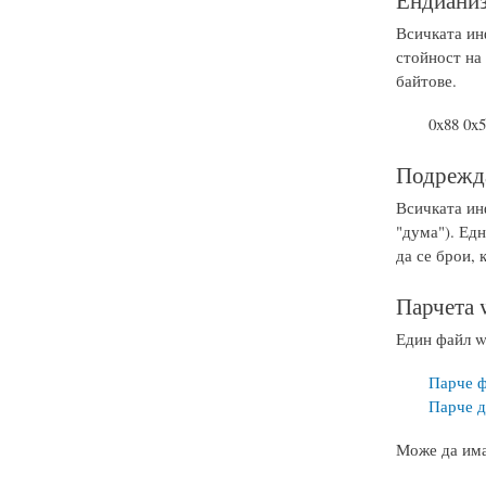
Всичката инф
стойност на
байтове.
0x88 0x5
Подрежда
Всичката инф
"дума"). Едн
да се брои, 
Парчета 
Един файл w
Парче 
Парче д
Може да има