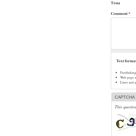
Тема
Comment
*
Text forma
Freelinkin
Web page ad
Lines and 
CAPTCHA
This questio