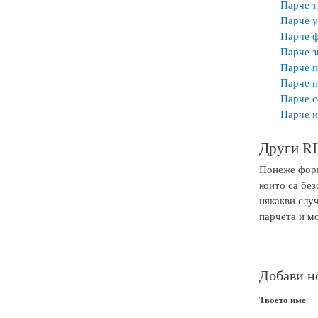
Парче 
Парче у
Парче ф
Парче з
Парче п
Парче п
Парче 
Парче 
Други RI
Понеже форм
които са без
някакви слу
парчета и мо
Добави н
Твоето име