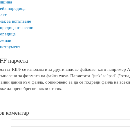
тишина
ейв поредица
акт
нак за встъпване
оредица от песни
оредица
семпли
инструмент
FF парчета
атът RIFF се използва и за други видове файлове, като например A
смислени за формата на файла wave. Парчетата "junk" и "pad" ("отпа
чайни данни към файла, обикновено за да се подреди файла на всеки
же да пренебрегне някои от тях.
ов коментар