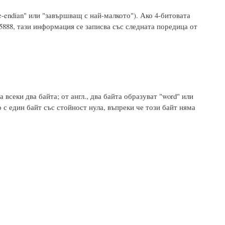
le-endian" или "завършващ с най-малкото"). Ако 4-битовата
15888, тази информация се записва със следната поредица от
всеки два байта; от англ., два байта образуват "word" или
 с един байт със стойност нула, въпреки че този байт няма