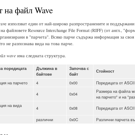
 на файл Wave
ave използват един от най-широко разпространените и поддържани
на файловете Resource Interchange File Format (RIFF) (от англ., "фо
организирани в "парчета". Всяко парче съдържа информация за своя
то не разпознава вида на това парче.
йл wave
има следната структура.
а поредицата
Дължина в
Започва с
Стойност
байтове
байт
ция на парчето
4
0x00
Поредицата от ASCII
Размера на файла wa
4
0x04
на парчето" и на "ра
ция на вида
4
0x08
Поредицата от ASCI
различни
0x0C
Различни парчета въ
зъм