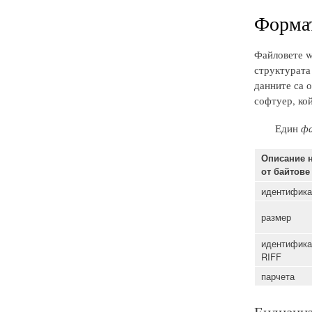
Формат
Файловете w
структурата 
данните са 
софтуер, кой
Един
фа
Описание н
от байтове
идентифика
размер
идентифика
RIFF
парчета
Ендиани