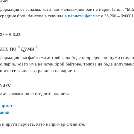
ормация се запазва, като най-маловажния байт е първи (англ., "litt
 средния брой байтове в секунда в
парчето формат
е 88,200 = 0x000
8 0x01 0x00
не по "думи"
ормация във файла wave трябва да бъде подредена по думи (т.е., на 
о парче, което има нечетен брой байтове, трябва да бъде допълнено
когато се изчислява размера на парчето.
wave
ave включва поне следните парчета.
формат
анни
 и други парчета, като например следните.