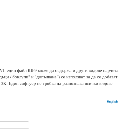
VI, един файл RIFF може да съдържа и други видове парчета,
дъци / боклупи" и "допълване") се използват за да се добавят
 2K. Един софтуер не трябва да разпознава всички видове
English