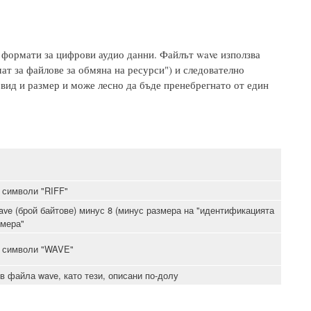
 формати за цифрови аудио данни. Файлът wave използва
рмат за файлове за обмяна на ресурси") и следователно
 вид и размер и може лесно да бъде пренебрегнато от един
 символи "RIFF"
ve (брой байтове) минус 8 (минус размера на "идентификацията
змера"
I символи "WAVE"
в файла wave, като тези, описани по-долу