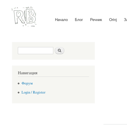
Начало
Блог
Речник
Orinj
З
Main menu
Search form
Search
Навигация
Форум
Login / Register