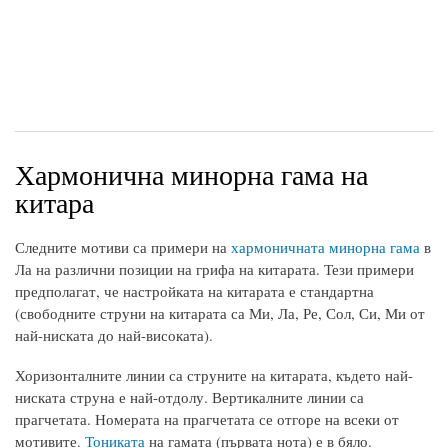
Хармонична минорна гама на
китара
Следните мотиви са примери на
хармоничната минорна гама
в
Ла на различни позиции на грифа на китарата. Тези примери
предполагат, че настройката на китарата е стандартна
(свободните струни на китарата са Ми, Ла, Ре, Сол, Си, Ми от
най-ниската до най-високата).
Хоризонталните линии са струните на китарата, където най-
ниската струна е най-отдолу. Вертикалните линии са
прагчетата. Номерата на прагчетата се отгоре на всеки от
мотивите.
Тониката
на гамата (първата нота) е в бяло.