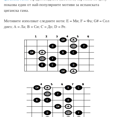
показва един от най-популярните мотиви за испанската
циганска гама.
Мотивите използват следните ноти: E = Ми; F = Фа; G# = Сол
диез; A = Ла; B = Си; C = До; D = Ре.