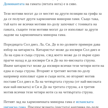
Доминантата
на гамата (петата нота) е в сиво.
Тези мотиви могат да се местят на други позиции на грифа за
да се получат други хармонични минорни гами. Също така,
тъй като не всички мотиви по-долу започват с тониката на
гамата, същите тези мотиви могат да се използват за други
ладове на хармоничната минорна гама.
Поредицата Сол диез, Ла, Си, До в по-долните примери дава
избор на китариста. Китаристът може да изсвири Сол диез и
Ла на една и съща струна, след което може да се върне едно
прагче назад и да изсвири Си и До на по-високата струна.
Иначе китаристът може да изсвири всички тези четири ноти на
една и съща струна. Вторият и третият мотив по-долу
например използват едни и същи ноти, но вторият мотив
поставя Сол диез и Ла на четвъртата струна (от най-високата
към най-ниската) и Си и До на третата струна, а в третия
мотив всички тези четири ноти са на четвъртата струна.
Петият лад на хармоничната минорна гама е
испанската
циганска гама
. Предпоследната (шестата) картинка по-долу