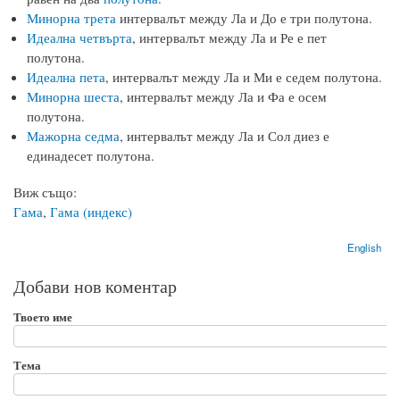
Минорна трета
интервалът между Ла и До е три полутона.
Идеална четвърта
, интервалът между Ла и Ре е пет
полутона.
Идеална пета
, интервалът между Ла и Ми е седем полутона.
Минорна шеста
, интервалът между Ла и Фа е осем
полутона.
Мажорна седма
, интервалът между Ла и Сол диез е
единадесет полутона.
Виж също:
Гама
,
Гама (индекс)
English
Добави нов коментар
Твоето име
Тема