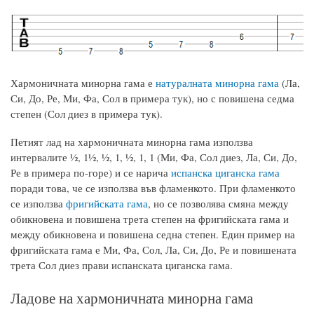
Хармоничната минорна гама е
натуралната минорна гама
(Ла,
Си, До, Ре, Ми, Фа, Сол в примера тук), но с повишена седма
степен (Сол диез в примера тук).
Петият лад на хармоничната минорна гама използва
интервалите ½, 1½, ½, 1, ½, 1, 1 (Ми, Фа, Сол диез, Ла, Си, До,
Ре в примера по-горе) и се нарича
испанска циганска гама
поради това, че се използва във фламенкото. При фламенкото
се използва
фригийската гама
, но се позволява смяна между
обикновена и повишена трета степен на фригийската гама и
между обикновена и повишена седна степен. Един пример на
фригийската гама е Ми, Фа, Сол, Ла, Си, До, Ре и повишената
трета Сол диез прави испанската циганска гама.
Ладове на хармоничната минорна гама