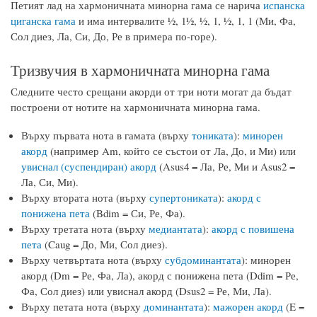
Петият лад на хармоничната минорна гама се нарича
испанска
циганска гама
и има интервалите ½, 1½, ½, 1, ½, 1, 1 (Ми, Фа,
Сол диез, Ла, Си, До, Ре в примера по-горе).
Тризвучия в хармоничната минорна гама
Следните често срещани акорди от три ноти могат да бъдат
построени от нотите на хармоничната минорна гама.
Върху първата нота в гамата (върху
тониката
):
минорен
акорд
(например Am, който се състои от Ла, До, и Ми) или
увиснал (суспендиран) акорд
(Asus4 = Ла, Ре, Ми и Asus2 =
Ла, Си, Ми).
Върху втората нота (върху
супертониката
):
акорд с
понижена пета
(Bdim = Си, Ре, Фа).
Върху третата нота (върху
медиантата
):
акорд с повишена
пета
(Caug = До, Ми, Сол диез).
Върху четвъртата нота (върху
субдоминантата
): минорен
акорд (Dm = Ре, Фа, Ла), акорд с понижена пета (Ddim = Ре,
Фа, Сол диез) или увиснал акорд (Dsus2 = Ре, Ми, Ла).
Върху петата нота (върху
доминантата
):
мажорен акорд
(E =