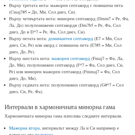
Върху третата нота: мажорен септакорд с повишена пета
(Cmaj7#5 = До, Ми, Сол диез, Си).
Върху четвъртата нота: минорен септакорд (Dmin7 = Ре, Фа,
Ла, До) полупонижени септакорди (Dm7b5 = Ре, Фа, Сол
диез, До и D*7 = Ре, Фа, Сол диез, Си).
Върху петата нота:
доминантен септакорд
(E7 = Ми, Сол
диез, Си, Ре) или акорд с повишена пета (E7#5 = Ми, Сол
диез, До, Ре).
Върху шестата нота:
мажорен септакорд
(Fmaj7 = Фа, Ла,
До, Ми), полупонижен септакорд (F*7 = Фа, Сол диез, Си,
Ре) или минорен мажорен септакорд (Fmmaj7 = Фа, Сол
диез, До, Ми).
Върху седмата нота: полупонижен септакорд (G#*7 = Сол
диез, Си, Ре, Фа).
Интервали в хармоничната минорна гама
Хармоничната минорна гама използва следните интервали.
Мажорна втора
, интервалът между Ла и Си например е
равен на два
полутона
.