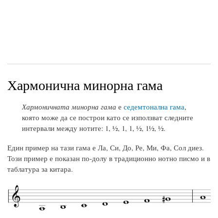
Хармонична минорна гама
Хармоничната минорна гама
е
седемтонална гама
,
която може да се построи като се използват следните
интервали между нотите: 1, ½, 1, 1, ½, 1½, ½.
Един пример на тази гама е Ла, Си, До, Ре, Ми, Фа, Сол диез.
Този пример е показан по-долу в традиционно нотно писмо и в
таблатура за китара.