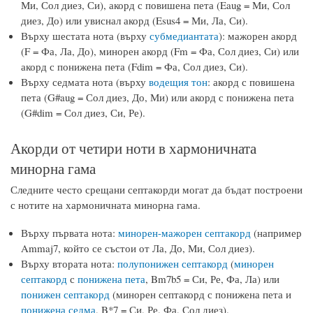
Ми, Сол диез, Си), акорд с повишена пета (Eaug = Ми, Сол
диез, До) или увиснал акорд (Esus4 = Ми, Ла, Си).
Върху шестата нота (върху
субмедиантата
): мажорен акорд
(F = Фа, Ла, До), минорен акорд (Fm = Фа, Сол диез, Си) или
акорд с понижена пета (Fdim = Фа, Сол диез, Си).
Върху седмата нота (върху
водещия тон
: акорд с повишена
пета (G#aug = Сол диез, До, Ми) или акорд с понижена пета
(G#dim = Сол диез, Си, Ре).
Акорди от четири ноти в хармоничната
минорна гама
Следните често срещани септакорди могат да бъдат построени
с нотите на хармоничната минорна гама.
Върху първата нота:
минорен-мажорен септакорд
(например
Ammaj7, който се състои от Ла, До, Ми, Сол диез).
Върху втората нота:
полупонижен септакорд
(
минорен
септакорд
с
понижена пета
, Bm7b5 = Си, Ре, Фа, Ла) или
понижен септакорд
(минорен септакорд с понижена пета и
понижена седма
, B*7 = Си, Ре, Фа, Сол диез).