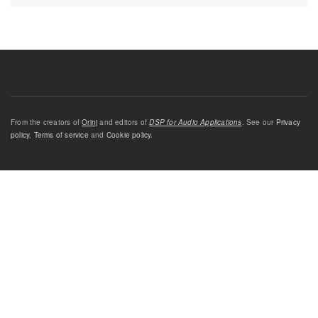
From the creators of
Orinj
and editors of
DSP for Audio Applications
. See our
Privacy
policy
,
Terms of service
and
Cookie policy
.