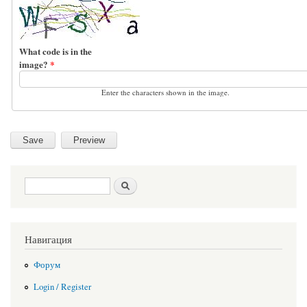
What code is in the
image?
*
Enter the characters shown in the image.
Search form
Search
Навигация
Форум
Login / Register