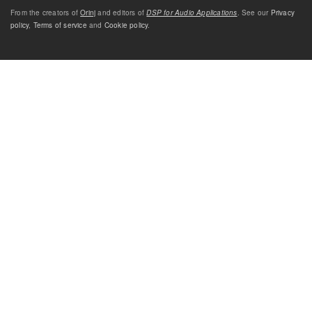
From the creators of
Orinj
and editors of
DSP for Audio Applications
. See our
Privacy
policy
,
Terms of service
and
Cookie policy
.