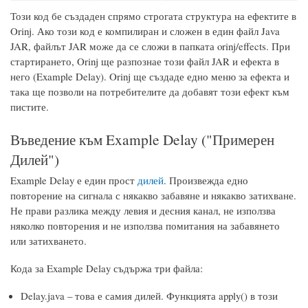
Този код бе създаден спрямо строгата структура на ефектите в
Orinj. Ако този код е компилиран и сложен в един файл Java
JAR, файлът JAR може да се сложи в папката orinj/effects. При
стартирането, Orinj ще разпознае този файл JAR и ефекта в
него (Example Delay). Orinj ще създаде едно меню за ефекта и
така ще позволи на потребителите да добавят този ефект към
пистите.
Въведение към Example Delay ("Примерен
Дилей")
Example Delay е един прост
дилей
. Произвежда едно
повторение на сигнала с някакво забавяне и някакво затихване.
Не прави разлика между левия и десния канал, не използва
няколко повторения и не използва помитания на забавянето
или затихването.
Кода за Example Delay съдържа три файла:
Delay.java – това е самия дилей. Функцията apply() в този