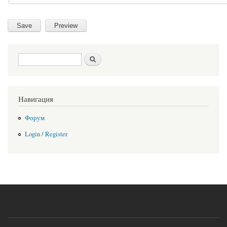
Search form
Search
Навигация
Форум
Login / Register