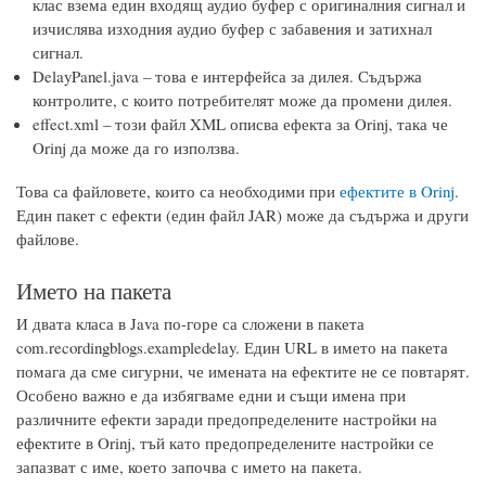
клас взема един входящ аудио буфер с оригиналния сигнал и
изчислява изходния аудио буфер с забавения и затихнал
сигнал.
DelayPanel.java – това е интерфейса за дилея. Съдържа
контролите, с които потребителят може да промени дилея.
effect.xml – този файл XML описва ефекта за Orinj, така че
Orinj да може да го използва.
Това са файловете, които са необходими при
ефектите в Orinj
.
Един пакет с ефекти (един файл JAR) може да съдържа и други
файлове.
Името на пакета
И двата класа в Java по-горе са сложени в пакета
com.recordingblogs.exampledelay. Един URL в името на пакета
помага да сме сигурни, че имената на ефектите не се повтарят.
Особено важно е да избягваме едни и същи имена при
различните ефекти заради предопределените настройки на
ефектите в Orinj, тъй като предопределените настройки се
запазват с име, което започва с името на пакета.