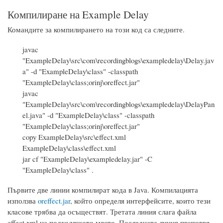
Компилиране на Example Delay
Командите за компилирането на този код са следните.
javac
"ExampleDelay\src\com\recordingblogs\exampledelay\Delay.jav
a" -d "ExampleDelay\class" -classpath
"ExampleDelay\class;orinj\oreffect.jar"
javac
"ExampleDelay\src\com\recordingblogs\exampledelay\DelayPan
el.java" -d "ExampleDelay\class" -classpath
"ExampleDelay\class;orinj\oreffect.jar"
copy ExampleDelay\src\effect.xml
ExampleDelay\class\effect.xml
jar cf "ExampleDelay\exampledelay.jar" -C
"ExampleDelay\class" .
Първите две линии компилират кода в Java. Компилацията
използва
oreffect.jar
, който определя интерфейсите, които тези
класове трябва да осъществят. Третата линия слага файла
effect.xml на подходящото място. Последната линия приготвя