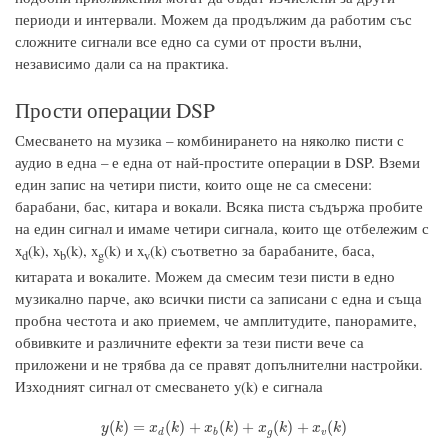
периоди и интервали. Можем да продължим да работим със
сложните сигнали все едно са суми от прости вълни,
независимо дали са на практика.
Прости операции DSP
Смесването на музика – комбинирането на няколко писти с
аудио в една – е една от най-простите операции в DSP. Вземи
един запис на четири писти, които още не са смесени:
барабани, бас, китара и вокали. Всяка писта съдържа пробите
на един сигнал и имаме четири сигнала, които ще отбележим с
x
(k), x
(k), x
(k) и x
(k) съответно за барабаните, баса,
d
b
g
v
китарата и вокалите. Можем да смесим тези писти в едно
музикално парче, ако всички писти са записани с една и съща
пробна честота и ако приемем, че амплитудите, панорамите,
обвивките и различните ефекти за тези писти вече са
приложени и не трябва да се правят допълнителни настройки.
Изходният сигнал от смесването y(k) е сигнала
y
(
k
)
=
x
d
(
k
)
+
x
b
(
k
)
+
x
g
(
k
)
+
x
v
(
k
)
(
)
=
(
)
+
(
)
+
(
)
+
(
)
y
k
x
k
x
k
x
k
x
k
d
b
g
v