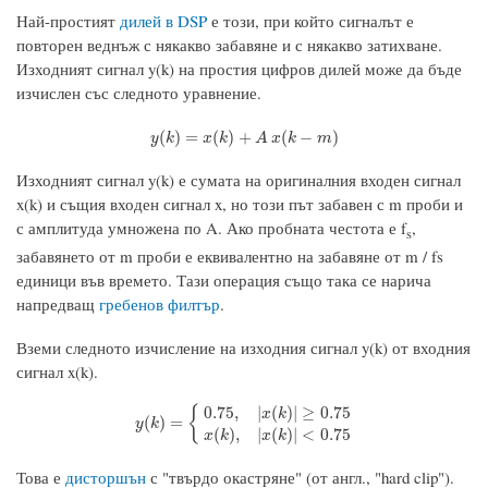
Най-простият
дилей в DSP
е този, при който сигналът е
повторен веднъж с някакво забавяне и с някакво затихване.
Изходният сигнал y(k) на простия цифров дилей може да бъде
изчислен със следното уравнение.
y
(
k
)
=
x
(
k
)
+
A
x
(
k
−
m
)
(
)
=
(
)
+
(
−
)
y
k
x
k
A
x
k
m
Изходният сигнал y(k) е сумата на оригиналния входен сигнал
x(k) и същия входен сигнал x, но този път забавен с m проби и
с амплитуда умножена по A. Ако пробната честота е f
,
s
забавянето от m проби е еквивалентно на забавяне от m / fs
единици във времето. Тази операция също така се нарича
напредващ
гребенов филтър
.
Вземи следното изчисление на изходния сигнал y(k) от входния
сигнал x(k).
0.75
,
|
(
)
|
≥
0.75
{
x
k
y
(
k
)
=
{
0.75
,
|
x
(
k
)
|
≥
0.75
x
(
k
)
,
|
x
(
k
)
|
<
0.75
(
)
=
y
k
(
)
,
|
(
)
|
<
0.75
x
k
x
k
Това е
дисторшън
с "твърдо окастряне" (от англ., "hard clip").