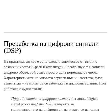
Преработка на цифрови сигнали
(DSP)
На практика, звукът е едно сложно множество от вълни с
различни честоти, фази и амплитуди. Когато звукът е записан
цифрово обаче, той става просто една поредица от числа.
Характеристиките на многото звукови вълни – честота, фаза,
амплитуда – не могат да се забележат в цифровите данни. При
работата с аудио тогава:
Преработката на цифрови сигнали
(от англ., "digital
signal processing" или
DSP
) е науката за
манипулирането на цифрови сигнали като се използва