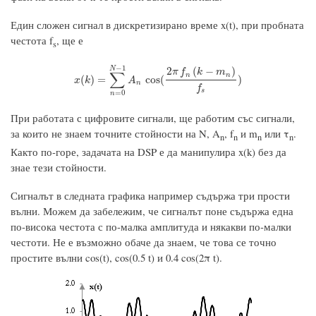
Един сложен сигнал в дискретизирано време x(t), при пробната
честота f
, ще е
s
−
1
N
2
(
−
)
π
f
k
m
∑
n
n
x
(
k
)
=
∑
n
=
0
N
−
1
A
n
cos
(
2
π
f
n
(
k
−
m
n
)
f
s
)
(
)
=
cos
(
)
x
k
A
n
f
s
=
0
n
При работата с цифровите сигнали, ще работим със сигнали,
за които не знаем точните стойности на N, A
, f
и m
или τ
.
n
n
n
n
Както по-горе, задачата на DSP е да манипулира x(k) без да
знае тези стойности.
Сигналът в следната графика например съдържа три прости
вълни. Можем да забележим, че сигналът поне съдържа една
по-висока честота с по-малка амплитуда и някакви по-малки
честоти. Не е възможно обаче да знаем, че това се точно
простите вълни cos(t), cos(0.5 t) и 0.4 cos(2π t).