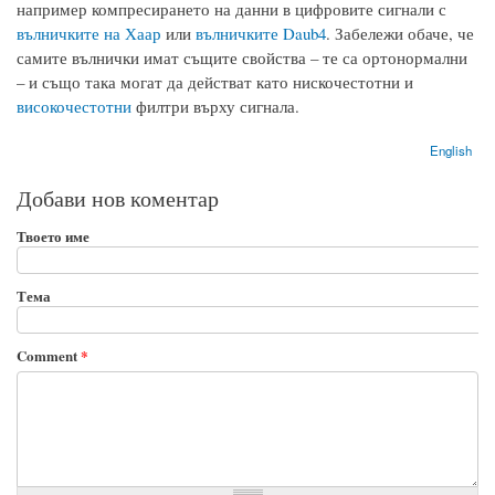
например компресирането на данни в цифровите сигнали с
вълничките на Хаар
или
вълничките Daub4
. Забележи обаче, че
самите вълнички имат същите свойства – те са ортонормални
– и също така могат да действат като нискочестотни и
високочестотни
филтри върху сигнала.
English
Добави нов коментар
Твоето име
Тема
Comment
*