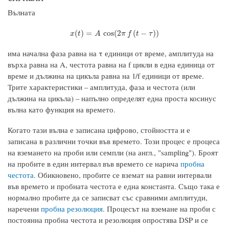
Вълната
x
(
t
)
=
A
cos
(
2
π
f
(
t
−
τ
)
)
(
)
=
cos
(
2
(
−
)
)
x
t
A
π
f
t
τ
има начална фаза равна на τ единици от време, амплитуда на
върха равна на A, честота равна на f цикли в една единица от
време и дължина на цикъла равна на 1/f единици от време.
Трите характеристики – амплитуда, фаза и честота (или
дължина на цикъла) – напълно определят една проста косинус
вълна като функция на времето.
Когато тази вълна е записана цифрово, стойността и е
записана в различни точки във времето. Този процес е процеса
на вземането на проби или семпли (на англ., "sampling"). Броят
на пробите в един интервал във времето се нарича
пробна
честота
. Обикновено, пробите се вземат на равни интервали
във времето и пробната честота е една константа. Също така е
нормално пробите да се записват със сравними амплитуди,
наречени
пробна резолюция
. Процесът на вземане на проби с
постоянна пробна честота и резолюция опростява DSP и се