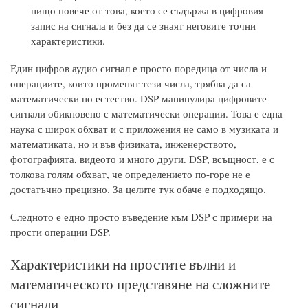
нищо повече от това, което се съдържа в цифровия
запис на сигнала и без да се знаят неговите точни
характеристики.
Един цифров аудио сигнал е просто поредица от числа и
операциите, които променят тези числа, трябва да са
математически по естество. DSP манипулира цифровите
сигнали обикновено с математически операции. Това е една
наука с широк обхват и с приложения не само в музиката и
математиката, но и във физиката, инженерството,
фотографията, видеото и много други. DSP, всъщност, е с
толкова голям обхват, че определението по-горе не е
достатъчно прецизно. За целите тук обаче е подходящо.
Следното е едно просто въведение към DSP с примери на
прости операции DSP.
Характеристики на простите вълни и
математическото представяне на сложните
сигнали