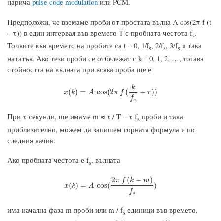
нарича
pulse code modulation
или PCM.
Предположи, че вземаме проби от простата вълна A cos(2π f (t
– τ)) в един интервал във времето T с пробната честота f
.
s
Точките във времето на пробите са t = 0, 1/f
, 2/f
, 3/f
и така
s
s
s
нататък. Ако тези проби се отбележат с k = 0, 1, 2, …, тогава
стойността на вълната при всяка проба ще е
k
x
(
k
)
=
A
cos
(
2
π
f
(
k
f
s
−
τ
)
)
(
)
=
cos
(
2
(
−
)
)
x
k
A
π
f
τ
f
s
При τ секунди, ще имаме m ≈ τ / T = τ f
проби и така,
s
приблизително, можем да запишем горната формула и по
следния начин.
Ако пробната честота е f
, вълната
s
2
(
−
)
π
f
k
m
x
(
k
)
=
A
cos
(
2
π
f
(
k
−
m
)
f
s
)
(
)
=
cos
(
)
x
k
A
f
s
има начална фаза m проби или m / f
единици във времето,
s