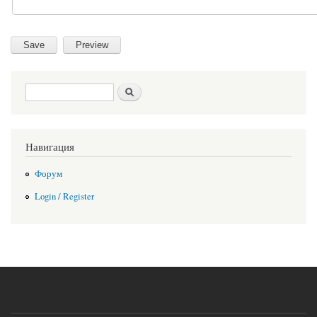
Search form
Search
Навигация
Форум
Login / Register