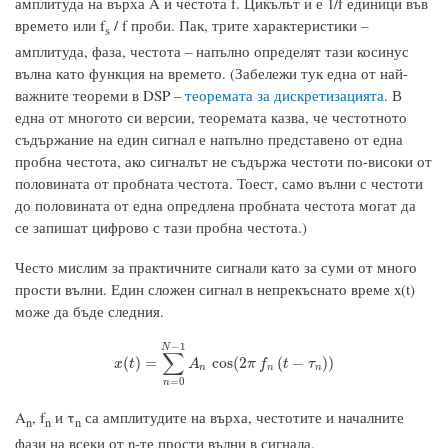
амплитуда на върха A и честота f. Цикълът и е 1/f единици във
времето или f
/ f проби. Пак, трите характеристики –
s
амплитуда, фаза, честота – напълно определят тази косинус
вълна като функция на времето. (Забележи тук една от най-
важните теореми в DSP –
теоремата за дискретизацията
. В
една от многото си версии, теоремата казва, че честотното
съдържание на един сигнал е напълно представено от една
пробна честота, ако сигналът не съдържа честоти по-високи от
половината от пробната честота. Тоест, само вълни с честоти
до половината от една опредлена пробната честота могат да
се запишат цифрово с тази пробна честота.)
Често мислим за практичните сигнали като за суми от много
прости вълни. Един сложен сигнал в непрекъснато време x(t)
може да бъде следния.
−
1
N
∑
x
(
t
)
=
∑
n
=
0
N
−
1
A
n
cos
(
2
π
f
n
(
t
−
τ
n
)
)
(
)
=
cos
(
2
(
−
)
)
x
t
A
π
f
t
τ
n
n
n
=
0
n
A
, f
и τ
са амплитудите на върха, честотите и началните
n
n
n
фази на всеки от n-те прости вълни в сигнала.