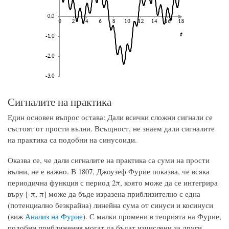
Сигналите на практика
Един основен въпрос остава: Дали всички сложни сигнали се
състоят от прости вълни. Всъщност, не знаем дали сигналите
на практика са подобни на синусоиди.
Оказва се, че дали сигналите на практика са суми на прости
вълни, не е важно. В 1807, Джоузеф Фурие показва, че всяка
периодична функция с период 2π, която може да се интегрира
въру [-π, π] може да бъде изразена приблизително с една
(потенциално безкрайна) линейна сума от синуси и косинуси
(виж
Анализ на Фурие
). С малки промени в теорията на Фурие,
подобни приближения могат да бъдат изчислени за други