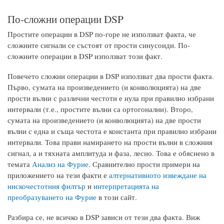
По-сложни операции DSP
Простите операции в DSP по-горе не използват факта, че
сложните сигнали се състоят от прости синусоиди. По-
сложните операции в DSP използват този факт.
Повечето сложни операции в DSP използват два прости факта.
Първо, сумата на произведението (и конволюцията) на две
прости вълни с различни честоти е нула при правилно избрани
интервали (т.е., простите вълни са ортогонални). Второ,
сумата на произведението (и конволюцията) на две прости
вълни с една и съща честота е константа при правилно избрани
интервали. Това прави намирането на прости вълни в сложния
сигнал, а и тяхната амплитуда и фаза, лесно. Това е обяснено в
темата
Анализ на Фурие
. Сравнително прости примери на
приложението на тези факти е
алтернативното извеждане на
нискочестотния филтър
и
интерпретацията на
преобразуването на Фурие
в този сайт.
Разбира се, не всичко в DSP зависи от тези два факта. Виж