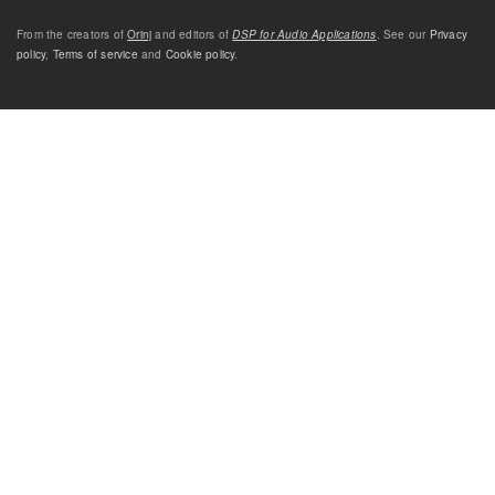
From the creators of
Orinj
and editors of
DSP for Audio Applications
. See our
Privacy
policy
,
Terms of service
and
Cookie policy
.