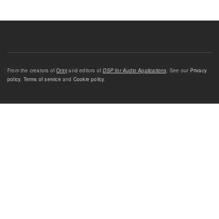
From the creators of
Orinj
and editors of
DSP for Audio Applications
. See our
Privacy
policy
,
Terms of service
and
Cookie policy
.