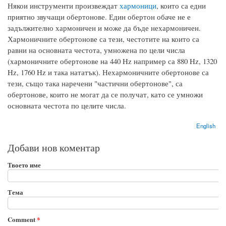
Някои инструменти произвеждат
хармоници
, които са едни
приятно звучащи обертонове. Един обертон обаче не е
задължително хармоничен и може да бъде нехармоничен.
Хармоничните обертонове са тези, честотите на които са
равни на основната честота, умножена по цели числа
(хармоничните обертонове на 440 Hz например са 880 Hz, 1320
Hz, 1760 Hz и така нататък). Нехармоничните обертонове са
тези, също така наречени "частични обертонове", са
обертонове, които не могат да се получат, като се умножи
основната честота по целите числа.
English
Добави нов коментар
Твоето име
Тема
Comment
*