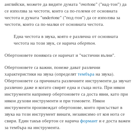
английски, можете да видите думата "overtone" ("над-тон") да
се използва за честоти, които са по-големи от основната
честота и думата "undertone" ("под-тон") да се използва за
честоти, които са по-малки от основната честота.
Една честота в звука, която е различна от основната
честота на този звук, се нарича
обертон
.
Обертоновете понякога се наричат и "частични вълни".
Обертоновете са важни, понеже дават различни
характеристики на звука (определят
тембъра
на звука).
Обертоновете са причината различните инструменти да звучат
различно даже и когато свирят една и съща нота. При някои
инструменти например обертоновете са доста явни, като при
някои духови инструменти и при томовете. Някои
инструменти произвеждат обертонове, които присъстват в
звука на този инструмент винаги, независимо от коя нота се
свири. Един такъв обертон се нарича
формант
и е доста важен
за тембъра на инструмента.