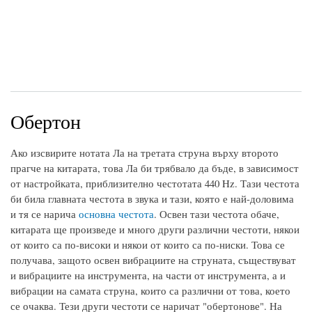
Обертон
Ако изсвирите нотата Ла на третата струна върху второто
прагче на китарата, това Ла би трябвало да бъде, в зависимост
от настройката, приблизително честотата 440 Hz. Тази честота
би била главната честота в звука и тази, която е най-доловима
и тя се нарича
основна честота
. Освен тази честота обаче,
китарата ще произведе и много други различни честоти, някои
от които са по-високи и някои от които са по-ниски. Това се
получава, защото освен вибрациите на струната, съществуват
и вибрациите на инструмента, на части от инструмента, а и
вибрации на самата струна, които са различни от това, което
се очаква. Тези други честоти се наричат "обертонове". На