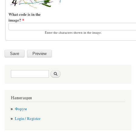
What code is in the
image?
*
Enter the characters shown in the image.
Search form
Search
Навигация
Форум
Login / Register