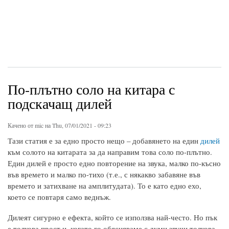
По-плътно соло на китара с
подскачащ дилей
Качено от
mic
на Thu, 07/01/2021 - 09:23
Тази статия е за едно просто нещо – добавянето на един
дилей
към солото на китарата за да направим това соло по-плътно.
Един дилей е просто едно повторение на звука, малко по-късно
във времето и малко по-тихо (т.е., с някакво забавяне във
времето и затихване на амплитудата). То е като едно ехо,
което се повтаря само веднъж.
Дилеят сигурно е ефекта, който се използва най-често. Но пък
е толкова прост и, когато го обясняваме с думи звучи толкова