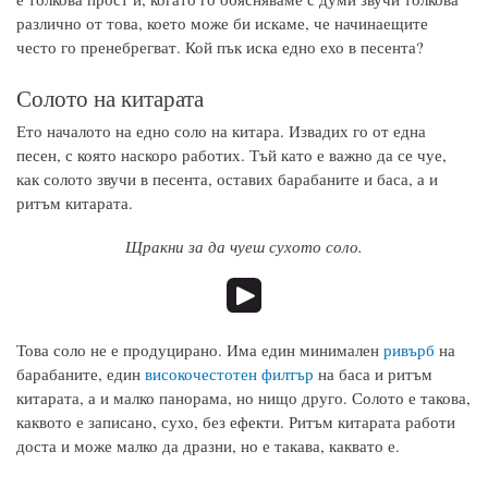
различно от това, което може би искаме, че начинаещите
често го пренебрегват. Кой пък иска едно ехо в песента?
Солото на китарата
Ето началото на едно соло на китара. Извадих го от една
песен, с която наскоро работих. Тъй като е важно да се чуе,
как солото звучи в песента, оставих барабаните и баса, а и
ритъм китарата.
Щракни за да чуеш сухото соло.
Това соло не е продуцирано. Има един минимален
ривърб
на
барабаните, един
високочестотен филтър
на баса и ритъм
китарата, а и малко панорама, но нищо друго. Солото е такова,
каквото е записано, сухо, без ефекти. Ритъм китарата работи
доста и може малко да дразни, но е такава, каквато е.