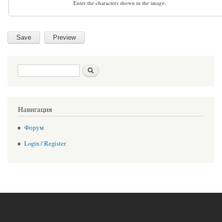
Enter the characters shown in the image.
Search form
Search
Навигация
Форум
Login / Register