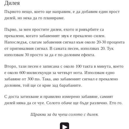
Дилея
Първото нещо, което ще направим, е да добавим един прост
дилей, но нека да го планираме.
Първо, за мен простите дилеи, ехото и ривърбите са
прекалени, когато забавеният звук е прекалено силен.
Напоследък, слагам забавения сигнал към около 20-30 процента
от оригиналния сигнал. В самата песен, използвах 20. Тук
използвам 30 просто за да е по-доловим ефекта.
Второ, тази песен е записана с около 100 такта в минута, което
е около 600 милисекунди за четвърт нота. Използвам едно
забавяне от 300 ms. Така, ако забавеният сигнал е прекалено
доловим, той ще се крие зад барабаните.
С доста затихване и правилно измерено забавяне, самият
дилей няма да се чуе. Солото обаче ще бъде различно. Ето го.
Щракни за да чуеш солото с дилея.