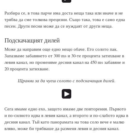
Разбира се, в това парче има доста неща така или иначе и не
трябва да сме толкова прецизни. Също така, това е само една
песен. Други песни може да се нуждаят от други неща.
Подскачащият дилей
Може да направим още едно нещо обаче. Ето солото пак.
Запазваме забавянето от 300 ms и 30-те процента затихване в
левия канал, но променяме десния канал на 450 ms забавяне и
20 процента затихване.
Щракни за да чуеш солото с подскачащия дилей.
Сега имаме едно ехо, защото имаме две повторения. Първото
и по-силното идва в левия канал, а второто и по-слабото идва в
десния канал. Тъй като панорамата на това соло вече е малко
вляво, може би трябваше да разменя левия и десния канал.