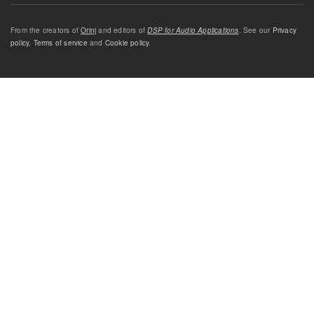
From the creators of
Orinj
and editors of
DSP for Audio Applications
. See our
Privacy
policy
,
Terms of service
and
Cookie policy
.