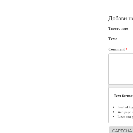
Добави н
Твоето име
Тема
Comment
*
Text forma
Freelinkin
Web page ad
Lines and 
CAPTCHA