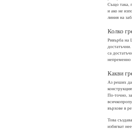
Също така, 
и ако не из
линия на заб
Колко гр
Ривърба на 
достатъчни. 
са достатъчн
непременно з
Какви гр
Аз реших да
конструкция
По-точно, за
всичкопропу
върхове в р
Това създава
избягват нее