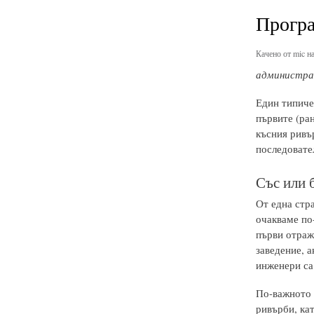
Програ
Качено от
mic
на
администрат
Един типиче
първите (ран
късния ривъ
последовате
Със или 
От една стра
очакваме по-
първи отраже
заведение, а
инженери са
По-важното е
ривърби, кат