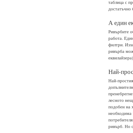
таблица с пр
достатъчно 
А един е
Ривърбите об
работа. Еди
филтри. Изх
ривърба може
еквилайзера)
Най-прос
Най-простия
допълнителн
пренебрегне.
лесното нещ
подобен на 
необходима з
потребителя.
ривърб. Но с