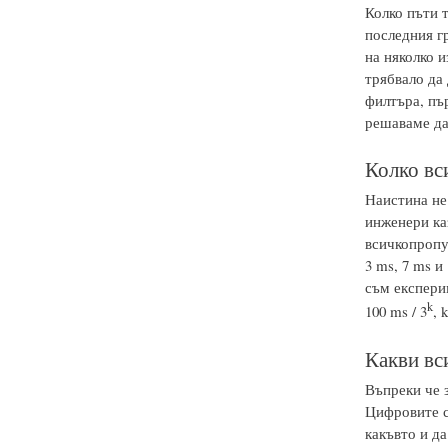
Колко пъти 
последния г
на няколко и
трябвало да
филтъра, пъ
решаваме да 
Колко вс
Наистина не
инженери каз
всичкопропу
3 ms, 7 ms и
съм експери
k
100 ms / 3
, 
Какви вс
Въпреки че з
Цифровите си
какъвто и да