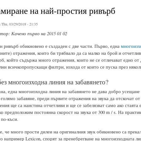
миране на най-простия ривърб
 Thu, 03/29/2018 - 21:35
ор: Качено първо на 2015 01 02
н ривърб обикновено е създаден с две части. Първо, една
многоизхо
ните) отражения, които би трябвало да са малко на брой и отчетли
рб, който съдържа много отражения, които не се отличават едно от
лни всичкопропускащи филтри, изхода от които се пуска през някол
без многоизходна линия на забавянето?
на, една многоизходна линия на забавянето не дава добро усещане з
голямо забавяне, преди първите отражения на звука да отскочат от 
ния ще са наистина отчетливи и ще се забелязват само ако стаята е
ко предположим постоянна скорост на звука от 300 m / s. На практи
 по-къси.
, че много прости дилеи на оригиналния звук обикновено са прекал
о например Lexicon, спорят за пренебрегване на многоизходната ли