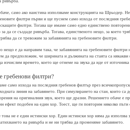
а ривърба.
 обаче, само ако наистина използваме конструкцията на Шрьодер. Н
еновите филтри първи и ще пуснем само изхода от последния гребен
скащите филтри. Тогава ще имаме само едно единствено повторение
за да се създаде ривърба. Тогава, единственото нещо, за което тр
трябва да се тревожим за забавянията на гребеновите филтри.
 нещо е да направим така, че забавянията на гребеновите филтри на
м да предположим, че ширината и дължината на стаята са някакви (
да изчислим времето, което ще отнеме на звука да иде от източника 
е гребенови филтри?
аме само изхода на последния гребенов филтър през всичкопропуск
ходната линия на забавянето. При симулирането на стаи, които са 
орения на оригиналния звук, което ще дразни. Решението обаче е пр
н ефект подобен на един хор. Тоест, ще ги повторим няколко пъти с
 това не е един истински хор. Един истински хор няма да използва
затихването на ривърба и не ни трябва да променяме забавянето.