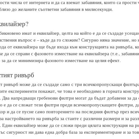
ости числа от интернета и да са вземат забавяния, които са прости 
близо до желаните съответни забавяния в милисекунди.
квилайзер?
икновено имат и еквилайзер, целта на който е да се създаде усещан
нствения въпрос е – къде да го сложим? Сигурно няма значение, но
ода от еквилайзера ще бъде входа към конструкцията на ривърба, ко
 да се справи с фазовото изместване на еквилайзера (т.е., забавяни
 за да се минимизира фазовото изместване на целия ефект.
тият ривърб
т ривърб може да се създаде само с три всичкопропускащи филтъра
ите експерименти покажат, че това е необходимо в горната констру
 Два напредващи гребенови филтри могат да бъдат добавени за да с
о е да се сложат тези филтри преди всичкопропускащите филтри, да
хор и да се пусне само повторението на последния филтър през вси
а настройването на ривърба за стаите с различни размери и за раз
 Един еквилайзер може да се сложи преди цялата конструкция на ри
ъс сигурност ни дава една добра база за експериментиране и за тов