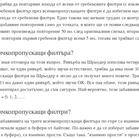
трябва да повтаряме изхода от всеки от гребеновите филтри (с изк
ребенов филтър през всичкопропускащите филтри е да избегнем на
зхода от гребенови филтри. Едно такова наслагване трудно се конт
 добавяме повторения само до точката, в която ще се появи следва
рвият произвежда повторение 50 ms след оригиналния сигнал, втори
повторим първия гребенов филтър всеки 5 ms, тогава ни трябват са
ичкопропускащи филтъра?
 зная отговора на този въпрос. Ривърба на Шрьодер използва четир
ват, че един ривърб, който звучи естествено, трябва да има поне 1
скащи филтри на Шрьодер е лесно да се получат много повече. Тр
 11 ms дават един ривърб, който звучи OK. Все пак обаче, този рив
ментирал достатъчно да съм сигурен. Най-вероятно, тези забавяния
k = 0, 1, 2, ….
ичкопропускащи филтри?
абавянията на трите всичкопропускащи филтъра по-горе са взаимно п
гнали идват в буфери от байтове. По-важно е да се изберат забавян
 е буфера), са взаимно прости. Също така, "взаимно прости" е прос