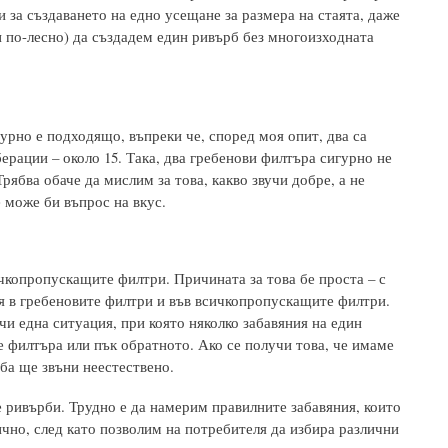
 за създаването на едно усещане за размера на стаята, даже
и по-лесно) да създадем един ривърб без многоизходната
рно е подходящо, въпреки че, според моя опит, два са
ерации – около 15. Така, два гребенови филтъра сигурно не
ябва обаче да мислим за това, какво звучи добре, а не
 може би въпрос на вкус.
чкопропускащите филтри. Причината за това бе проста – с
я в гребеновите филтри и във всичкопропускащите филтри.
учи една ситуация, при която няколко забавяния на един
 филтъра или пък обратното. Ако се получи това, че имаме
ба ще звъни неестествено.
е ривърби. Трудно е да намерим правилните забавяния, които
ично, след като позволим на потребителя да избира различни