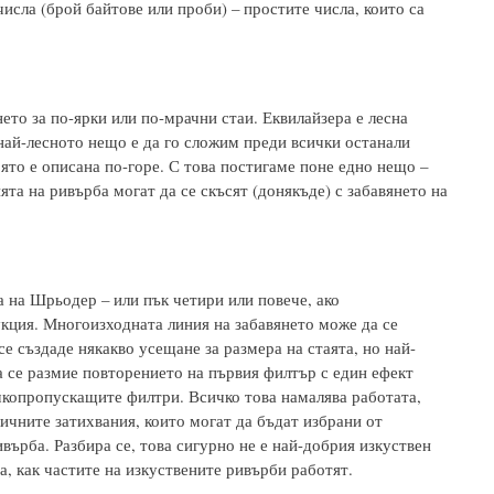
числа (брой байтове или проби) – простите числа, които са
ето за по-ярки или по-мрачни стаи. Еквилайзера е лесна
 най-лесното нещо е да го сложим преди всички останали
ято е описана по-горе. С това постигаме поне едно нещо –
ята на ривърба могат да се скъсят (донякъде) с забавянето на
 на Шрьодер – или пък четири или повече, ако
кция. Многоизходната линия на забавянето може да се
е създаде някакво усещане за размера на стаята, но най-
 се размие повторението на първия филтър с един ефект
чкопропускащите филтри. Всичко това намалява работата,
личните затихвания, които могат да бъдат избрани от
върба. Разбира се, това сигурно не е най-добрия изкуствен
а, как частите на изкуствените ривърби работят.