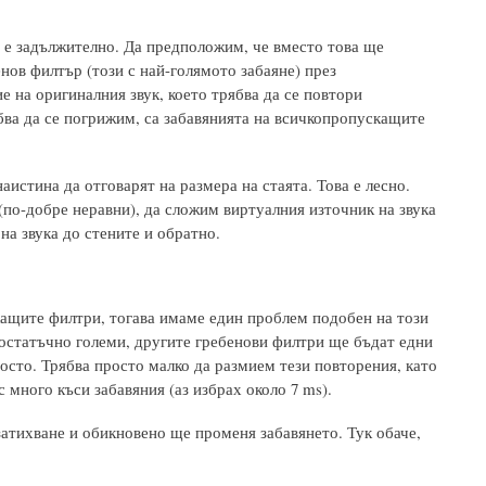
е е задължително. Да предположим, че вместо това ще
ов филтър (този с най-голямото забаяне) през
 на оригиналния звук, което трябва да се повтори
ябва да се погрижим, са забавянията на всичкопропускащите
истина да отговарят на размера на стаята. Това е лесно.
по-добре неравни), да сложим виртуалния източник на звука
на звука до стените и обратно.
ащите филтри, тогава имаме един проблем подобен на този
достатъчно големи, другите гребенови филтри ще бъдат едни
осто. Трябва просто малко да размием тези повторения, като
 много къси забавяния (аз избрах около 7 ms).
 затихване и обикновено ще променя забавянето. Тук обаче,