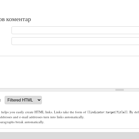
ов коментар
t
g helps you easily create HTML links. Links take the form of
. By def
[[indicator:target|Title]]
dresses and e-mail addresses turn into links automatically.
paragraphs break automatically.