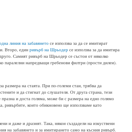
дна линия на забавянето
се използва за да се имитират
ви. Второ, един
ривърб на Шрьодер
се използва за да имитира
 друго. Самият ривърб на Шрьодер се състои от няколко
ко паралелни напредващи гребенови филтри (прости дилеи).
а размера на стаята. При по-големи стаи, трябва да
стените и да стигнат до слушателя. От друга страна, тези
 празна и доста голяма, може би с размера на едно голямо
ка, ривърбите, които обикновено ще използваме като
ени и даже и дразнят. Така, някои създадели на изкуствени
ния на забавянето и за имитирането само на късния ривърб.