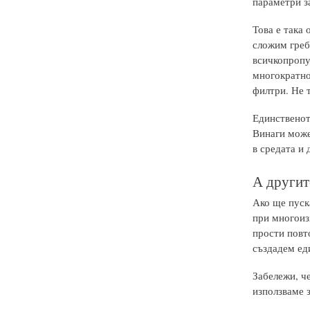
параметри з
Това е така
сложим греб
всичкопропу
многократно 
филтри. Не 
Единственото
Винаги може
в средата и 
А другит
Ако ще пуск
при многоиз
прости повт
създадем еди
Забележи, че
използваме 