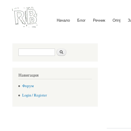
Начало
Блог
Речник
Orinj
З
Main menu
Search form
Search
Навигация
Форум
Login / Register