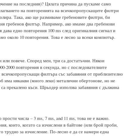
лючение на последния)? Цялата причина да пускаме само
слагването на повторенията на всичкопропускащите филтри
ролира. Така, ако ще размиваме гребеновите филтри, би
щия гребенов филтър. Например, ако имаме два гребенови
я дава едно повторения 100 ms след оригиналния сигнал и
мо около 10 повторения. Това е лесно за всеки компютър.
и или повече. Според мен, три са достатъчни. Някои
000-2000 повторения в секунда, но с последователните
и всичкопропускащи филтъра със забавяния от приблизително
ърб има някакви (много леки) металични обертонове, но не
 са прекалено къси. Шрьодер използва забавяния с дължина
рости числа – 3 ms, 7 ms, and 11 ms, това не е важно.
ия, които, когато са изчислени в байтове (или брой проби,
то трудно за изчисление. По-лесно е да се намери една