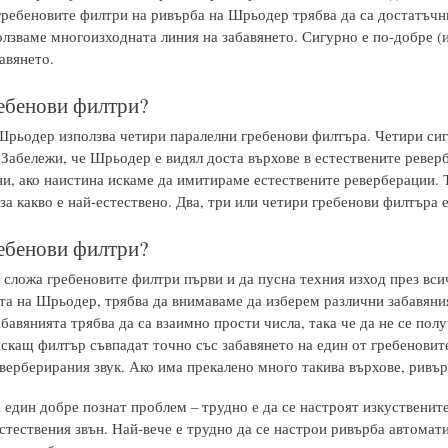
гребеновите филтри на ривърба на Шрьодер трябва да са достатъчни
ползваме многоизходната линия на забавянето. Сигурно е по-добре (
авянето.
ебенови филтри?
Шрьодер използва четири паралелни гребенови филтъра. Четири сигу
Забележи, че Шрьодер е видял доста върхове в естествените реверб
и, ако наистина искаме да имитираме естествените реверберации. Тр
а какво е най-естествено. Два, три или четири гребенови филтъра е
ебенови филтри?
 сложа гребеновите филтри първи и да пусна техния изход през вси
та на Шрьодер, трябва да внимаваме да изберем различни забавяни
бавянията трябва да са взаимно прости числа, така че да не се пол
скащ филтър съвпадат точно със забавянето на един от гребеновите
еверберирания звук. Ако има прекалено много такива върхове, ривър
 един добре познат проблем – трудно е да се настроят изкуственит
стествения звън. Най-вече е трудно да се настрои ривърба автомат