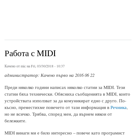
Работа с MIDI
Качено от
mic
на Fri, 03/30/2018 - 10:37
администратор: Качено първо на 2016 06 22
Преди няколко години написах няколко статии за MIDI. Тези
статии бяха технически. Обясниха съобщенията в MIDI, които
устройствата използват за да комуникират едно с друго. По-
късно, преместихме повечето от тази информация в
Речника
,
но не всичко. Трябва, според мен, да върнем някои от
бележките.
MIDI винаги ми е било интересно – повече като програмист