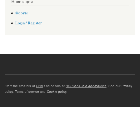
Навигация
Форум
Login / Register
From the creators of
Orinj
and editors of
DSP for Audio Applications
. See our
Privacy
policy
,
Terms of service
and
Cookie policy
.