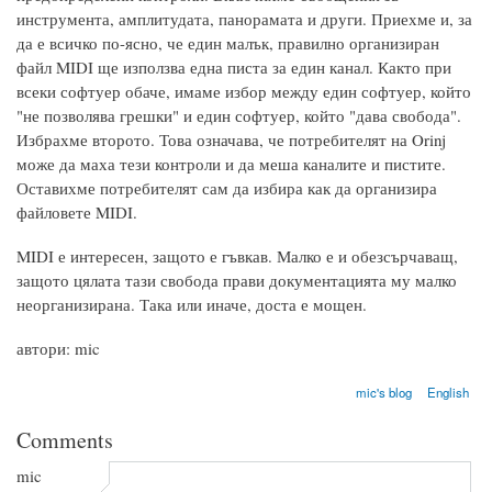
инструмента, амплитудата, панорамата и други. Приехме и, за
да е всичко по-ясно, че един малък, правилно организиран
файл MIDI ще използва една писта за един канал. Както при
всеки софтуер обаче, имаме избор между един софтуер, който
"не позволява грешки" и един софтуер, който "дава свобода".
Избрахме второто. Това означава, че потребителят на Orinj
може да маха тези контроли и да меша каналите и пистите.
Оставихме потребителят сам да избира как да организира
файловете MIDI.
MIDI е интересен, защото е гъвкав. Малко е и обезсърчаващ,
защото цялата тази свобода прави документацията му малко
неорганизирана. Така или иначе, доста е мощен.
автори: mic
mic's blog
English
Comments
mic