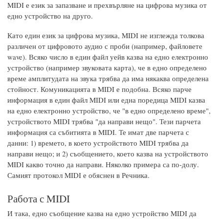
MIDI е език за запазване и прехвърляне на цифрова музика от
едно устройство на друго.
Като един език за цифрова музика, MIDI не изглежда толкова
различен от цифровото аудио с проби (например, файловете
wave). Всяко число в един файл уейв казва на едно електронно
устройство (например звуковата карта), че в едно определено
време амплитудата на звука трябва да има някаква определена
стойност. Комуникацията в MIDI е подобна. Всяко парче
информация в един файл MIDI или една поредица MIDI казва
на едно електронно устройство, че "в едно определено време",
устройството MIDI трябва "да направи нещо". Тези парчета
информация са събитията в MIDI. Те имат две парчета с
данни: 1) времето, в което устройството MIDI трябва да
направи нещо; и 2) съобщението, което казва на устройството
MIDI какво точно да направи. Няколко примера са по-долу.
Самият протокол MIDI е обяснен в Речника.
Работа с MIDI
И така, едно съобщение казва на едно устройство MIDI да