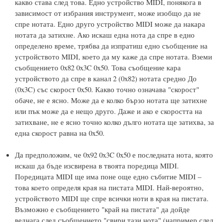
какво става след това. Едно устройство MIDI, понякога в
зависимост от избрания инструмент, може изобщо да не
спре нотата. Едно друго устройство MIDI може да накара
нотата да затихне. Ако искаш една нота да спре в едно
определено време, трябва да изпратиш едно съобщение на
устройството MIDI, което да му каже да спре нотата. Вземи
съобщението 0x82 0x3C 0x50. Това съобщение кара
устройството да спре в канал 2 (0x82) нотата средно До
(0x3C) със скорост 0x50. Какво точно означава "скорост"
обаче, не е ясно. Може да е колко бързо нотата ще затихне
или пък може да е нещо друго. Даже и ако е скоростта на
затихване, не е ясно точно колко дълго нотата ще затихва, за
една скорост равна на 0x50.
Да предположим, че 0x92 0x3C 0x50 е последната нота, която
искаш да бъде изсвирена в твоята поредица MIDI.
Поредицата MIDI ще има поне още едно събитие MIDI –
това което определя края на пистата MIDI. Най-вероятно,
устройството MIDI ще спре всички ноти в края на пистата.
Възможно е съобщението "край на пистата" да дойде
веднага след съобщението "свири тази нота" (например след