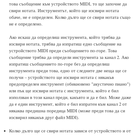
това съобщение към устройството MIDI, то ще започне да
свири нотата. Инструментът, който ще изсвири нотата
обаче, не е определен. Колко дълго ще се свири нотата също
не е определено.
Ако искаш да определиш инструмента, който трябва да
изсвири нотата, трябва да изпратиш едно съобщение на
устройството MIDI преди съобщението по-горе. Това
съобщение трябва да определи инструмента за канал 2. Ако
изпратиш съобщението по-горе без да определиш
инструмента преди това, едно от следните две неща ще се
получи – устройството ще изсвири нотата с някакъв
предопределен инструмент (обикновено "акустично пиано")
или пък ще изсвири нотата с инструмента, който е бил
използван в този канал преди, какъвто и да е бил. Може даже
да е един инструмент, който е бил изпратен към канал 2 от
някаква предишна поредица MIDI (може преди това да си
изсвирил някакъв друг файл MIDI).
Колко дълго ще се свири нотата зависи от устройството и от