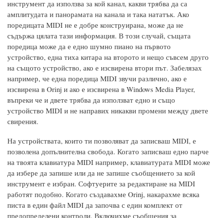
инструмент да използва за кой канал, какви трябва да са
амплитудата и панорамата на канала и така нататък. Ако
поредицата MIDI не е добре конструирана, може да не
съдържа цялата тази информация. В този случай, същата
поредица може да е едно шумно пиано на първото
устройство, една тиха китара на второто и нещо съвсем друго
на същото устройство, ако е изсвирена втори път. Забелязах
например, че една поредица MIDI звучи различно, ако е
изсвирена в Orinj и ако е изсвирена в Windows Media Player,
въпреки че и двете трябва да използват едно и също
устройство MIDI и не направих никакви промени между двете
свирения.
На устройствата, които ти позволяват да записваш MIDI, е
позволена допълнителна свобода. Когато записваш едно парче
на твоята клавиатура MIDI например, клавиатурата MIDI може
да избере да запише или да не запише съобщението за кой
инструмент е избран. Софтуерите за редактиране на MIDI
работят подобно. Когато създавахме Orinj, накарахме всяка
писта в един файл MIDI да започва с един комплект от
предопределени контроли. Включихме съобщения за