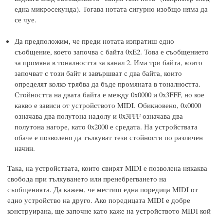
една микросекунда). Тогава нотата сигурно изобщо няма да
се чуе.
Да предположим, че преди нотата изпратиш едно
съобщение, което започва с байта 0xE2. Това е съобщението
за промяна в тоналността за канал 2. Има три байта, които
започват с този байт и завършват с два байта, които
определят колко трябва да бъде промяната в тоналността.
Стойността на двата байта е между 0x0000 и 0x3FFF, но кое
какво е зависи от устройството MIDI. Обикновено, 0x0000
означава два полутона надолу и 0x3FFF означава два
полутона нагоре, като 0x2000 е средата. На устройствата
обаче е позволено да тълкуват тези стойности по различен
начин.
Така, на устройствата, които свирят MIDI е позволена някаква
свобода при тълкуването или пренебрегването на
съобщенията. Да кажем, че местиш една поредица MIDI от
едно устройство на друго. Ако поредицата MIDI е добре
конструирана, ще започне като каже на устройството MIDI кой