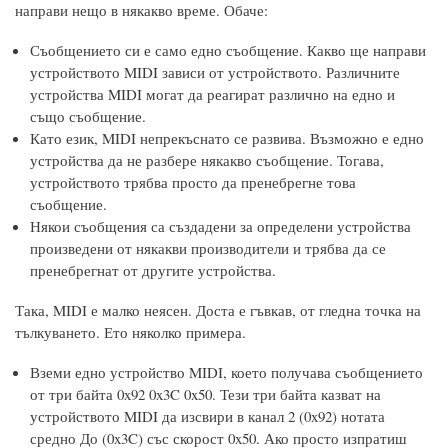
направи нещо в някакво време. Обаче:
Съобщението си е само едно съобщение. Какво ще направи
устройството MIDI зависи от устройството. Различните
устройства MIDI могат да реагират различно на едно и
също съобщение.
Като език, MIDI непрекъснато се развива. Възможно е едно
устройства да не разбере някакво съобщение. Тогава,
устройството трябва просто да пренебрегне това
съобщение.
Някои съобщения са създадени за определени устройства
произведени от някакви производители и трябва да се
пренебрегнат от другите устройства.
Така, MIDI е малко неясен. Доста е гъвкав, от гледна точка на
тълкуването. Ето няколко примера.
Вземи едно устройство MIDI, което получава съобщението
от три байта 0x92 0x3C 0x50. Тези три байта казват на
устройството MIDI да изсвири в канал 2 (0x92) нотата
средно До (0x3C) със скорост 0x50. Ако просто изпратиш