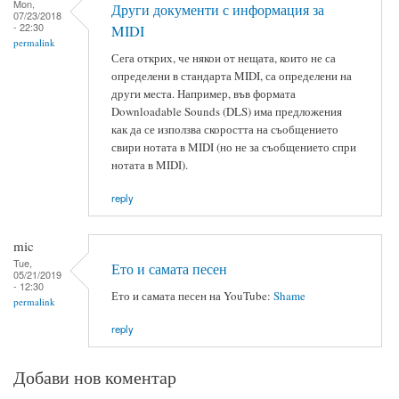
Mon,
Други документи с информация за
07/23/2018
- 22:30
MIDI
permalink
Сега открих, че някои от нещата, които не са
определени в стандарта MIDI, са определени на
други места. Например, във формата
Downloadable Sounds (DLS) има предложения
как да се използва скоростта на съобщението
свири нотата в MIDI (но не за съобщението спри
нотата в MIDI).
reply
mic
Tue,
Ето и самата песен
05/21/2019
- 12:30
Ето и самата песен на YouTube:
Shame
permalink
reply
Добави нов коментар