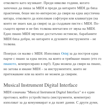
отколкото като музикант. Преди няколко години, когато
започнах да пиша за MIDI и преди да китарите MIDI да бяха
практични, беше ми по-интересно да свиря на една акустична
китара, отколкото да използвам софтуери или клавиатури (на
които не знаех как да свиря) за да създавам писти с MIDI. По-
същото време и не бях толкова впечатлен от звука на MIDI.
Едно пиано MIDI звучеше достатъчно истинско, барабаните
MIDI бяха добри, но китарите и духовите инструменти – не
толкова.
Поиграх си малко с MIDI. Използвах
Orinj
за да построя една
парче с пиано за една песен, на която и трябваше пиано (ето го
пианото
, компресирано в mp3). Едва можеш да свиря на пиано,
но затова и имаме MIDI – за инструментите, които не
притежаваме или на които не можем да свирим.
Musical Instrument Digital Interface
MIDI означава "Musical Instrument Digital Interface" и е един
протокол, който устройствата (инструменти, компютри)
използват за да комуникират и да пазят данни. С други думи,