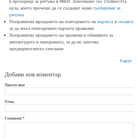
в прозореца за ритъма в MIDI. Започваше със стойността
нула, което пречеше да се създават нови
съобщения за
ритъма
Поправихме връщането на повтарянето на
парчета
в
сесията
за да маха повторените парчета правилно
Поправихме връщането на промени в обвивките за
амплитудата и панорамата, за да не започва
предварителното смесване
English
Добави нов коментар
Твоето име
Тема
Comment
*