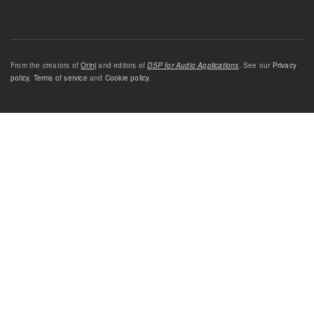
From the creators of
Orinj
and editors of
DSP for Audio Applications
. See our
Privacy
policy
,
Terms of service
and
Cookie policy
.