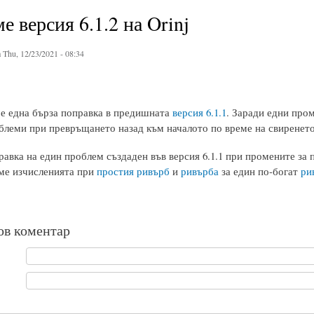
е версия 6.1.2 на Orinj
 Thu, 12/23/2021 - 08:34
2 е една бърза поправка в предишната
версия 6.1.1
. Заради едни пром
блеми при превръщането назад към началото по време на свиренето
равка на един проблем създаден във версия 6.1.1 при промените за 
ме изчисленията при
простия ривърб
и
ривърба
за един по-богат
ри
ов коментар