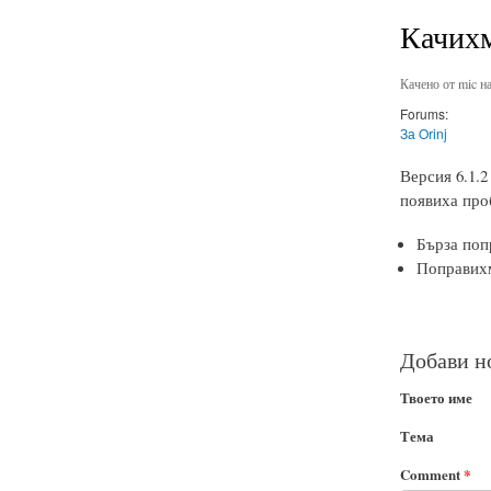
Качихм
Качено от
mic
на
Forums:
За Orinj
Версия 6.1.
появиха про
Бърза поп
Поправих
Добави н
Твоето име
Тема
Comment
*