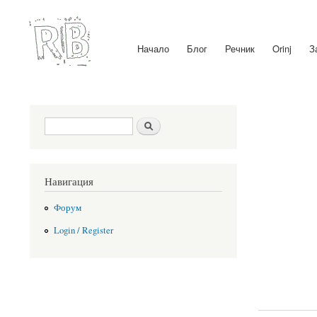
Начало
Блог
Речник
Orinj
З
Main menu
Search form
Search
Навигация
Форум
Login / Register