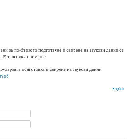
ени за по-бързото подготвяне и свирене на звукови данни се
. Ето всички промени:
по-бързата подготовка и свирене на звукови данни
върб
English