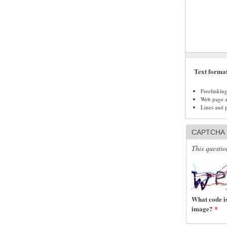
Text forma
Freelinkin
Web page ad
Lines and 
CAPTCHA
This questio
What code is
image?
*