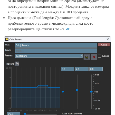
за да определиш мокрип микс на ефекта (амплитудата на
повторенията в изходния сигнал). Мокрият микс се измерва
в проценти и може да е между 0 и 100 процента.
Цяла дължина (Total length): Дължината най-долу е
приблизителното време в милисекунди, след което
реверберациите ще стигнат то -60
dB
.