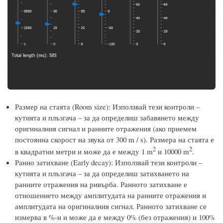
Размер на стаята (Room size): Използвай тези контроли –
кутията и плъзгача – за да определиш забавянето между
оригиналния сигнал и ранните отражения (ако приемем
постоянна скорост на звука от 300 m / s). Размера на стаята е
2
2
в квадратни метри и може да е между 1 m
и 10000 m
.
Ранно затихване (Early decay): Използвай тези контроли –
кутията и плъзгача – за да определиш затихването на
ранните отражения на ривърба. Ранното затихване е
отношението между амплитудата на ранните отражения и
амплитудата на оригиналния сигнал. Ранното затихване се
измерва в %-и и може да е между 0% (без отражения) и 100%