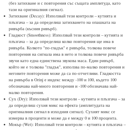
(без затихване и с повторения със същата амплитуда, като
тази на оригиналния сигнал).
Затихване (Decay): Използвай тези контроли – кутията и
плъзгача – за да определиш затихването на опашката на
ривърба (късния ривърб).
Гладкост (Smoothness): Използвай тези контроли – кутията и
плъзгача – за да определиш колко повторения ще има в
ривърба. Колкото "по-гладък" е ривърба, толкова повече
повторения на сигнала има в нето и толкова повече ривърба
звучи като една единствена звукова маса. Един ривърб,
който не е толкова "гладък", използва по-малко повторения и
неговите повторения може да са по-отчетливи. Гладкостта
на ривърба в Orinj е индекс между -100 и 100, където 100
обозначава най-много повторения и -100 обозначава най-
малко повторения.
Сух (Dry): Използвай тези контроли – кутията и плъзгача – за
да определиш сухия микс на ефекта (амплитудата на
оригиналния сигнал в изходния сигнал). Сухият микс се
измерва в проценти и може да е между 0 и 100 процента.
Мокър (Wet): Използвай тези контроли – кутията и плъзгача –