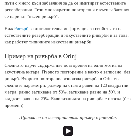
пъти с много къси забавяния за да се имитират естествените
реверберации. Тези многократни повторения с къси забавяния
се наричат "късен ривърб".
Виж
Ривърб
за допълнителна информация за свойствата на
естествените реверберации и изкуствените ривърби и за това,
как работят типичните изкуствени ривърби.
Пример на ривърба в Orinj
Следното парче съдържа две повторения на един мотив на
акустична китара. Първото повторение е както е записано, без
ривърб. Второто повторение използва ривърба в Orinj със
следните параметри: размер на стаята равен на 120 квадратни
метра, ранно затихване от 50%, затихване равно на 50% и
гладкост равна на 25%. Еквилизацията на ривърба е плоска (без
промени).
Щракни за да изсвириш този пример с ривърба.