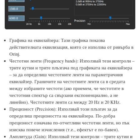
Графика на еквилайзера: Тази графика показва
действителната еквилизация, която се използва от ривърба в
Orinj.
Честотни ленти (Frequency bands): Използвай тези контроли –
трите кутии и трите плъзгача под графиката на еквилайзера
– за да определиш честотните ленти на параметричния
еквилайзер. Граничите на честотните ленти са в средата
между избраните честоти (ако приемем, че честотите в
честотния спектър са свързани експоненциално, а не
линейно). Честотните ленти са между 20 Hz и 20 KHz.
Прецизност (Precision): Използвай този плъзгач за да
определиш прецизността на еквилайзера. По-добра
прецизност означава по-отчетливи честотни ленти, но пък
изисква повече изчисления (т.е., ефектът е по-бавен).
Амплитуда (Gain): Използвай тези контроли – трите кутии и