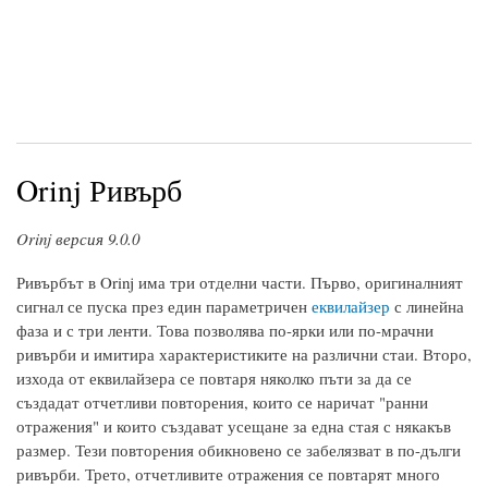
Orinj Ривърб
Orinj версия 9.0.0
Ривърбът в Orinj има три отделни части. Първо, оригиналният
сигнал се пуска през един параметричен
еквилайзер
с линейна
фаза и с три ленти. Това позволява по-ярки или по-мрачни
ривърби и имитира характеристиките на различни стаи. Второ,
изхода от еквилайзера се повтаря няколко пъти за да се
създадат отчетливи повторения, които се наричат "ранни
отражения" и които създават усещане за една стая с някакъв
размер. Тези повторения обикновено се забелязват в по-дълги
ривърби. Трето, отчетливите отражения се повтарят много