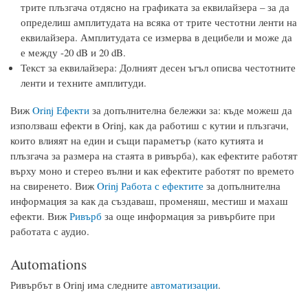
трите плъзгача отдясно на графиката за еквилайзера – за да
определиш амплитудата на всяка от трите честотни ленти на
еквилайзера. Амплитудата се измерва в децибели и може да
е между -20 dB и 20 dB.
Текст за еквилайзера: Долният десен ъгъл описва честотните
ленти и техните амплитуди.
Виж
Orinj Ефекти
за допълнителна бележки за: къде можеш да
използваш ефекти в Orinj, как да работиш с кутии и плъзгачи,
които влияят на един и същи параметър (като кутията и
плъзгача за размера на стаята в ривърба), как ефектите работят
върху моно и стерео вълни и как ефектите работят по времето
на свиренето. Виж
Orinj Работа с ефектите
за допълнителна
информация за как да създаваш, променяш, местиш и махаш
ефекти. Виж
Ривърб
за още информация за ривърбите при
работата с аудио.
Automations
Ривърбът в Orinj има следните
автоматизации
.