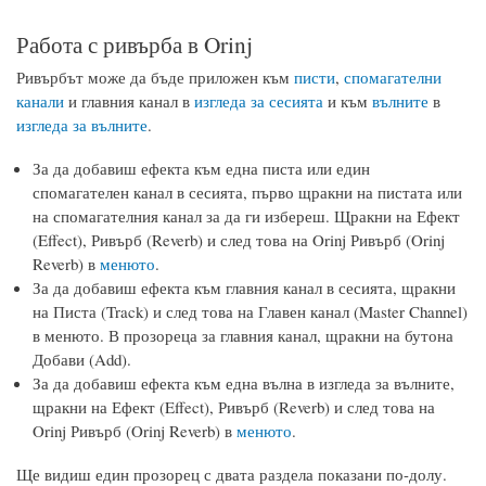
Работа с ривърба в Orinj
Ривърбът може да бъде приложен към
писти
,
спомагателни
канали
и главния канал в
изгледа за сесията
и към
вълните
в
изгледа за вълните
.
За да добавиш ефекта към една писта или един
спомагателен канал в сесията, първо щракни на пистата или
на спомагателния канал за да ги избереш. Щракни на Ефект
(Effect), Ривърб (Reverb) и след това на Orinj Ривърб (Orinj
Reverb) в
менюто
.
За да добавиш ефекта към главния канал в сесията, щракни
на Писта (Track) и след това на Главен канал (Master Channel)
в менюто. В прозореца за главния канал, щракни на бутона
Добави (Add).
За да добавиш ефекта към една вълна в изгледа за вълните,
щракни на Ефект (Effect), Ривърб (Reverb) и след това на
Orinj Ривърб (Orinj Reverb) в
менюто
.
Ще видиш един прозорец с двата раздела показани по-долу.