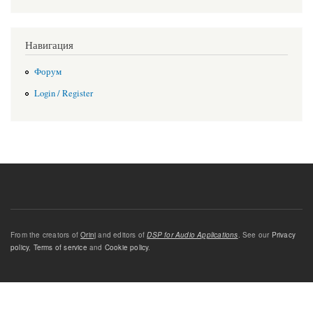
Навигация
Форум
Login / Register
From the creators of
Orinj
and editors of
DSP for Audio Applications
. See our
Privacy
policy
,
Terms of service
and
Cookie policy
.