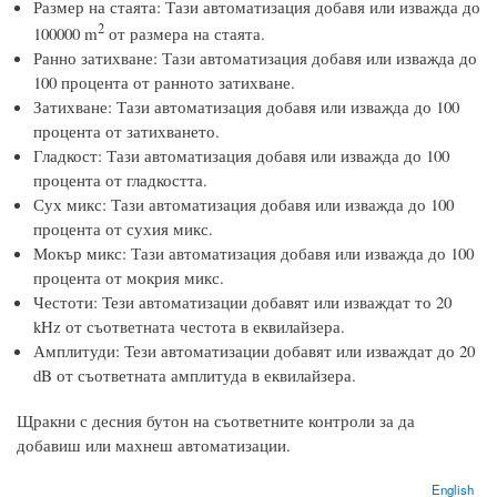
Размер на стаята: Тази автоматизация добавя или изважда до
2
100000 m
от размера на стаята.
Ранно затихване: Тази автоматизация добавя или изважда до
100 процента от ранното затихване.
Затихване: Тази автоматизация добавя или изважда до 100
процента от затихването.
Гладкост: Тази автоматизация добавя или изважда до 100
процента от гладкостта.
Сух микс: Тази автоматизация добавя или изважда до 100
процента от сухия микс.
Мокър микс: Тази автоматизация добавя или изважда до 100
процента от мокрия микс.
Честоти: Тези автоматизации добавят или изваждат то 20
kHz от съответната честота в еквилайзера.
Амплитуди: Тези автоматизации добавят или изваждат до 20
dB от съответната амплитуда в еквилайзера.
Щракни с десния бутон на съответните контроли за да
добавиш или махнеш автоматизации.
English