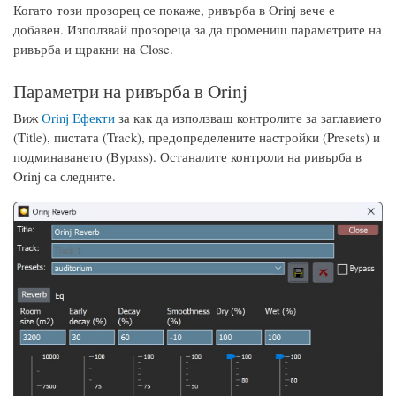
Когато този прозорец се покаже, ривърба в Orinj вече е
добавен. Използвай прозореца за да промениш параметрите на
ривърба и щракни на Close.
Параметри на ривърба в Orinj
Виж
Orinj Ефекти
за как да използваш контролите за заглавието
(Title), пистата (Track), предопределените настройки (Presets) и
подминаването (Bypass). Останалите контроли на ривърба в
Orinj са следните.