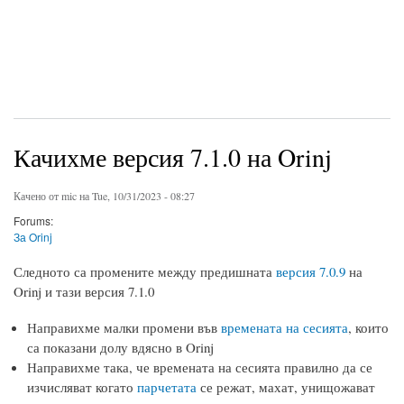
Качихме версия 7.1.0 на Orinj
Качено от
mic
на Tue, 10/31/2023 - 08:27
Forums:
За Orinj
Следното са промените между предишната
версия 7.0.9
на
Orinj и тази версия 7.1.0
Направихме малки промени във
времената на сесията
, които
са показани долу вдясно в Orinj
Направихме така, че времената на сесията правилно да се
изчисляват когато
парчетата
се режат, махат, унищожават