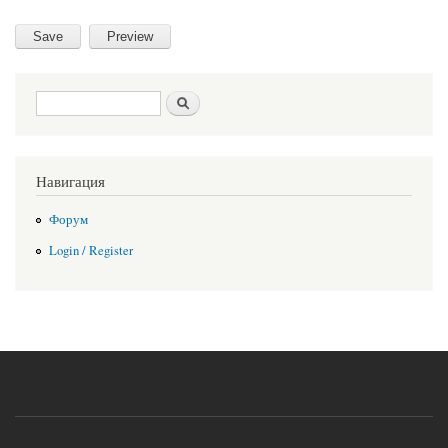
Search form
Search
Навигация
Форум
Login / Register