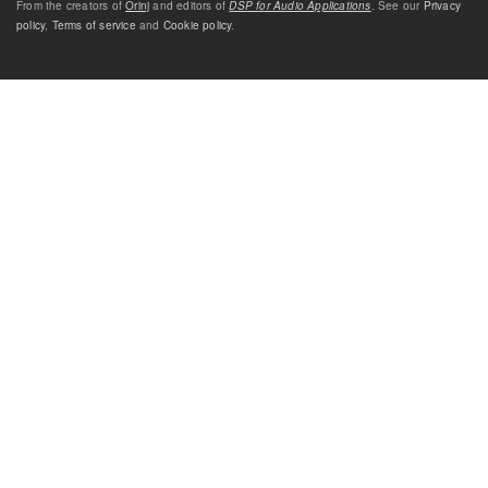
From the creators of
Orinj
and editors of
DSP for Audio Applications
. See our
Privacy
policy
,
Terms of service
and
Cookie policy
.